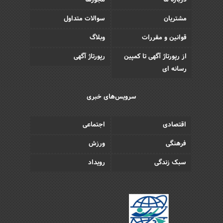
درباره ما
مجوزها
مشتریان
سوالات متداول
قوانین و مقررات
وبلاگ
از رپورتاژ آگهی تا کمپین
رپورتاژ آگهی
رسانه ای
سرویس‌های خبری
اقتصادی
اجتماعی
فرهنگی
ورزش
سبک زندگی
رویداد