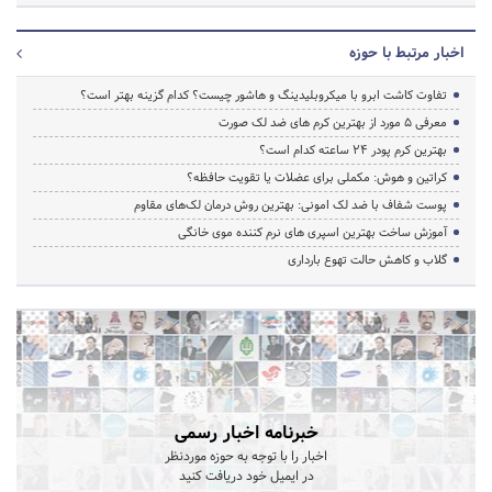
اخبار مرتبط با حوزه
تفاوت کاشت ابرو با میکروبلیدینگ و هاشور چیست؟ کدام گزینه بهتر است؟
معرفی 5 مورد از بهترین کرم های ضد لک صورت
بهترین کرم پودر 24 ساعته کدام است؟
کراتین و هوش: مکملی برای عضلات یا تقویت حافظه؟
پوست شفاف با ضد لک امونی: بهترین روش درمان لک‌های مقاوم
آموزش ساخت بهترین اسپری های نرم‌ کننده موی خانگی
گلاب و کاهش حالت تهوع بارداری
خبرنامه اخبار رسمی
اخبار را با توجه به حوزه موردنظر
در ایمیل خود دریافت کنید