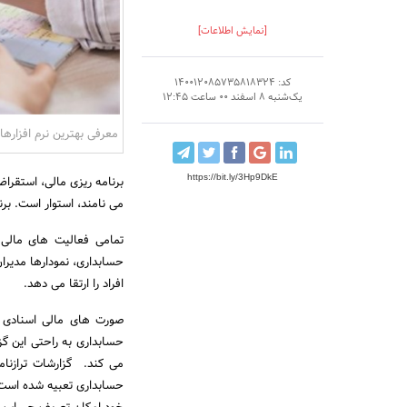
[نمایش اطلاعات]
کد: 140012085735818324
یک‌شنبه 8 اسفند 00 ساعت 12:45
معرفی بهترین نرم افزارها
https://bit.ly/3Hp9DkE
برنامه ریزی مالی، استقراض
می نامند، استوار است. بر
تمامی فعالیت های مالی 
حسابداری، نمودارها مدیرا
افراد را ارتقا می دهد.
صورت های مالی اسنادی ه
حسابداری به راحتی این گ
می کند. گزارشات ترازنام
حسابداری تعبیه شده است. 