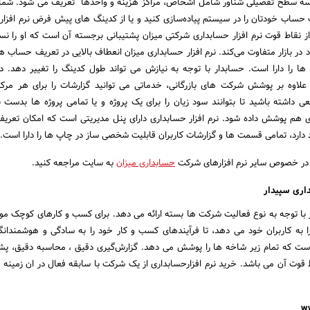
سه سطح تفضیلی شناور شامل اشخاص، مراکز هزینه و واحدها تعریف می شود. شما م
حساب خودتان را در سیستم پیاده‌سازی کنید و یا از کدینگ های پیش فرض نرم افزار
از نقاط قوت نرم افزار حسابداری شرکتی میزان پشتیبانی برجسته آن است که او را نس
 در بازار متفاوت می‌کند. نرم افزار حسابداری میزان انعطاف بالایی در تعریف حساب 
 را دارا است. حسابدار با توجه به نیازش می تواند طول کدینگ را تغییر دهد. در 
علاوه بر پوشش شرکت های بازرگانی، خدماتی می توانید گزارشات را برای هر مرکز
 داشته باشید تا بتوانند سود زیان را برای یک پروژه و یا تمامی پروژه ها بدست بی
ری هم پوشش داده شود. نرم افزار حسابداری دارای پنل مدیریتی است که امکان تعر
د دارد، تمامی قسمت ها و گزارشات کاربران قابلیت شخصی ساز در چاپ ها را دارا است.
 در خصوص سایر نرم افزارهای شرکت
حسابداری میزان
به سایت مراجعه کنید.
داری سپیدار
ر با توجه به نوع فعالیت شرکت ها بسته ارائه می دهد. برای کسب و کارهای کوچک مور
 را به کاربران خود می دهد، تا فرآیندهای کسب و کار خود را به سادگی و هوشمندان
 است که تمام زیر شاخه ها را پوشش می دهد. گزارش‌گیری دقیق ، محاسبه دقیق، پشت
ط قوت آن می باشد. خرید نرم افزارحسابداری از یک شرکت با سابقه فعال در ان زمینه ب
w