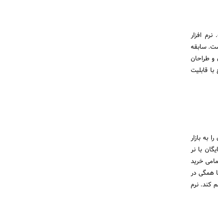
نرم افزار
ست. سابقه
و طراحان
با قابلیت
 به بازار
گان با نر
تمامی خرید
ا همگی در
 کند. نرم