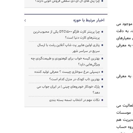
چرا پنل های ال ای دی سقفی فروش خوبی دارند؟
اخبار مرتبط با حوزه
 موجود می
ت، به دقت
چرا پرینتر کارت فارگو DTC1500 یکی از محبوب‌ترین
 معیارهای
پرینترهای کارت دنیا است؟
 به معرفی
پتاری اولین هایپر پت شاپ آنلاین رشت با ارسال
سریع در سراسر شهر
بهترین کیسه خواب برای کوهنوردی و طبیعت‌گردی چه
ویژگی‌هایی دارد؟
دیسپلی مرغ سوخاری چیست ؟ معرفی تولید کننده
 به معرفی
بهترین تاب کودک در منزل کدام است؟
پارک خودکار خودروهای چینی | در ایران جواب می
دهد؟
نکات مهم در انتخاب تسمه بسته بندی
فعالیت می
 موسسات
مدیریت هم
روه حساب