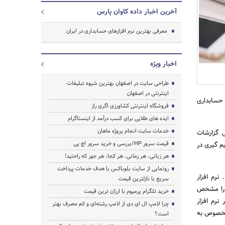
آخرین اخبار داده کاوان پارس
معرفی بهترین نرم افزارهای حسابداری در ایران
اخبار ویژه
طراحی سایت در اصفهان بهترین شیوه تبلیغات
اینترنتی در اصفهان
ر حسابداری
فروشگاه اینترنتی کشاورزی اگری راز
ایده های طلایی برای کسب درآمد از اینستاگرام
خدمات سایت انجام پروژه ماهان
 گزارشات
قیمت سرور HP/بررسی و خرید سرور اچ پی
م گیری در
هر زبانی، هر زمانی، هر کجا، هر جور که راحتید!
رونمایی از سایت بلوباکس با هدف خدمات پرداخت
جستجو
رم افزار
سریع با نازلترین قیمت
ن را مشخص
خرید تلگرام پرمیوم با ارزان ترین قیمت
نرم افزار
چرا لامپ ال ای دی از لامپ رشته‌ای و کم مصرف بهتر
 مخصوص به
است؟