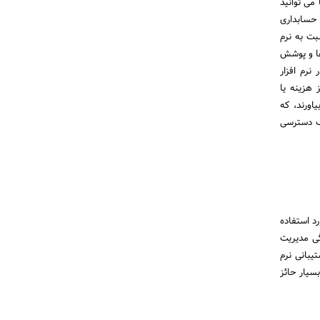
ی توانید
 حسابداری
بت به نرم
ها و پوشش
نرم افزار
 هزینه یا
اورند، که
یف دسترسی
د استفاده
گی مدیریت
یبانی نرم
سیار حائز