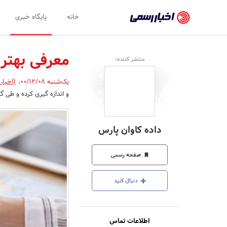
اخبار
خانه
پایگاه خبری
رسمی
-
معرفی بهتری
منتشر کننده:
اخبار
یک‌شنبه 00/12/08
،
(اخبار
تایید
و اندازه گیری کرده و طی گ
شده
شرکت‌ها،
داده کاوان پارس
سازمان‌ها
و
صفحه رسمی
روابط
دنبال کنید
عمومی‌ها
اطلاعات تماس