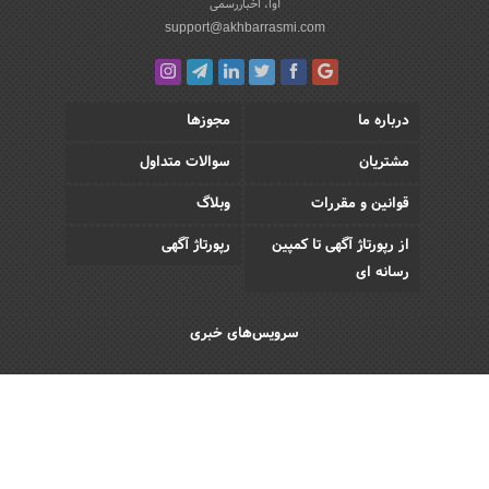
آوا، اخباررسمی
support@akhbarrasmi.com
درباره ما
مجوزها
مشتریان
سوالات متداول
قوانین و مقررات
وبلاگ
از رپورتاژ آگهی تا کمپین
رپورتاژ آگهی
رسانه ای
سرویس‌های خبری
اقتصادی
اجتماعی
فرهنگی
ورزش
سبک زندگی
رویداد