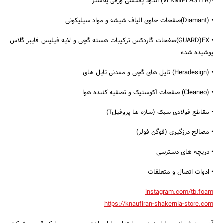
•(VERMIPLASTER) اندود پاششى ورمی پلاستر
• (Diamant)صفحات حاوى الیاف شیشه و مواد سیلیکونى
• GUARD)EX)صفحات گاردکس ترکیبات هسته گچى و لایه فیلیس فایبر گلاس
پوشیده شده
• (Heradesign) تایل هاى گچی و معدنی تایل هاى
• (Cleaneo) صفحات آکوستیک و تصفیه کننده هوا
• مقاطع فولادى سبک (سازه ها پروفیلT)
• مصالح درزگیرى (فوگن فولر)
• دریچه هاى دسترسى
• ادوات اتصال و متعلقات
instagram.com/tb.foam
https://knaufiran-shakernia-store.com