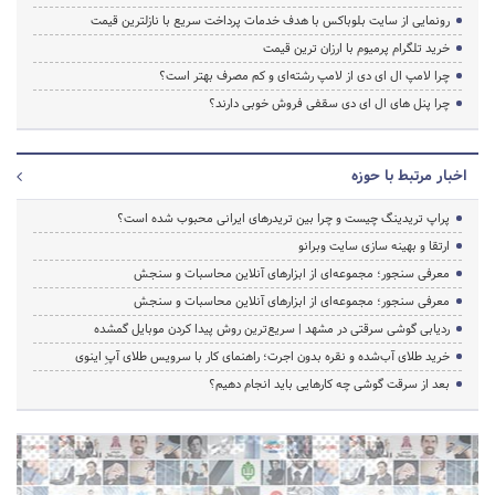
رونمایی از سایت بلوباکس با هدف خدمات پرداخت سریع با نازلترین قیمت
خرید تلگرام پرمیوم با ارزان ترین قیمت
چرا لامپ ال ای دی از لامپ رشته‌ای و کم مصرف بهتر است؟
چرا پنل های ال ای دی سقفی فروش خوبی دارند؟
اخبار مرتبط با حوزه
پراپ تریدینگ چیست و چرا بین تریدرهای ایرانی محبوب شده است؟
ارتقا و بهینه سازی سایت وبرانو
معرفی سنجور؛ مجموعه‌ای از ابزارهای آنلاین محاسبات و سنجش
معرفی سنجور؛ مجموعه‌ای از ابزارهای آنلاین محاسبات و سنجش
ردیابی گوشی سرقتی در مشهد | سریع‌ترین روش پیدا کردن موبایل گمشده
خرید طلای آب‌شده و نقره بدون اجرت؛ راهنمای کار با سرویس طلای آپِ اینوی
بعد از سرقت گوشی چه کارهایی باید انجام دهیم؟