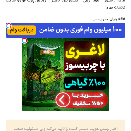
آدرس : شیراز – بلوار زرهی – ابتدای بلوار باهنر – روبروی پارک قوری- شرکت
تزئینات بهروز
### پایان خبر رسمی
اخبار رسمی هویت منتشر کننده را تایید می‌کند ولی مسئولیت صحت