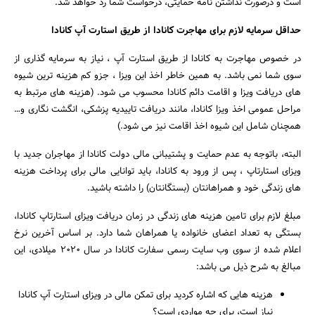
است و درصورت نداشتن نامه حمایتی، درخواست شما رد خواهد شد.
حداقل سرمایه لازم برای مهاجرت کانادا از طریق استارت آپ کانادا
در خصوص مهاجرت به کانادا از طریق استارت آپ ، نیاز به سرمایه گذاری از
سوی شما نمی باشد. به همین خاطر اخذ این ویزا ، جزو کم هزینه ترین شیوه
های دریافت ویزا و اقامت دائم کانادا محسوب می شود. (هزینه های مرتبط به
مراحل عمومی اخذ ویزا کانادا، مانند دریافت تاییدیه پزشکی، انگشت نگاری و…
همچنان شامل این شیوه اخذ اقامت نیز می شود.)
البته، باتوجه به عدم حمایت و پشتیبانی مالی دولت کانادا از مهاجران جدید با
ویزای استارتاپ ، پس از ورود به کانادا، باید توانایی مالی برای پرداخت هزینه
های زندگی خود و همراهانتان (بستگانتان) را داشته باشید.
مبلغ لازم برای تامین هزینه های زندگی در زمان دریافت ویزای استارتاپ کانادا،
بستگی به تعداد اعضای خانواده یا همراهان شما دارد. بر اساس آخرین نرخ
اعلام شده از سوی وب سایت رسمی سفارت کانادا در سال 2020 میلادی، این
مبالغ به شرح ذیل می باشد:
هزینه هایی که اشاره کردید برای تمکن مالی در ویزای استارت آپ کانادا
نیاز است، برای چه مواردی است؟