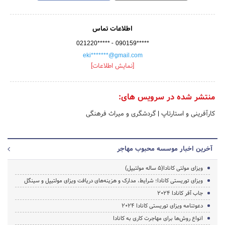
اطلاعات تماس
-
021220*****
090159*****
eki*******@gmail.com
[نمایش اطلاعات]
منتشر شده در سرویس های:
کارآفرینی و استارتاپ
|
گردشگری و میراث فرهنگی
آخرین اخبار موسسه محبوب مهاجر
ویزای مولتی کانادا(5 ساله مولتیپل)
ویزای توریستی کانادا؛ شرایط، مدارک و هزینه‌های دریافت ویزای مولتیپل و سینگل
جاب آفر کانادا 2024
دعوتنامه ویزای توریستی کانادا 2024
انواع روش‌ها برای مهاجرت کاری به کانادا