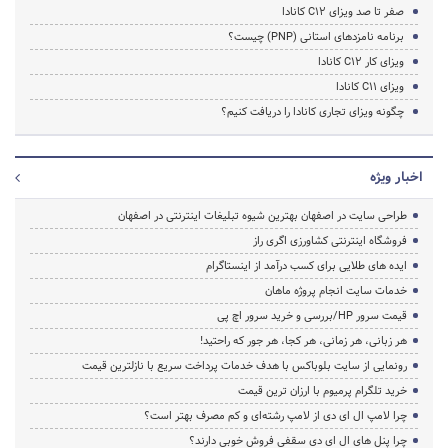
صفر تا صد ویزای C12 کانادا
برنامه نامزدهای استانی (PNP) چیست؟
ویزای کار C12 کانادا
ویزای C11 کانادا
چگونه ویزای تجاری کانادا را دریافت کنیم؟
اخبار ویژه
طراحی سایت در اصفهان بهترین شیوه تبلیغات اینترنتی در اصفهان
فروشگاه اینترنتی کشاورزی اگری راز
ایده های طلایی برای کسب درآمد از اینستاگرام
خدمات سایت انجام پروژه ماهان
قیمت سرور HP/بررسی و خرید سرور اچ پی
هر زبانی، هر زمانی، هر کجا، هر جور که راحتید!
رونمایی از سایت بلوباکس با هدف خدمات پرداخت سریع با نازلترین قیمت
خرید تلگرام پرمیوم با ارزان ترین قیمت
چرا لامپ ال ای دی از لامپ رشته‌ای و کم مصرف بهتر است؟
چرا پنل های ال ای دی سقفی فروش خوبی دارند؟