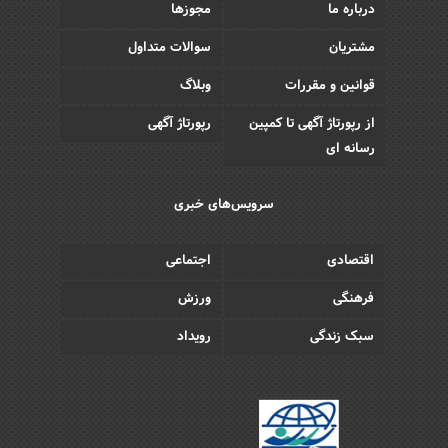
درباره ما
مجوزها
مشتریان
سوالات متداول
قوانین و مقررات
وبلاگ
از رپورتاژ آگهی تا کمپین
رپورتاژ آگهی
رسانه ای
سرویس‌های خبری
اقتصادی
اجتماعی
فرهنگی
ورزش
سبک زندگی
رویداد