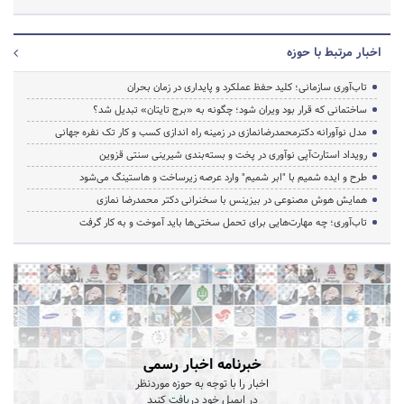
اخبار مرتبط با حوزه
تاب‌آوری سازمانی؛ کلید حفظ عملکرد و پایداری در زمان بحران
ساختمانی که قرار بود ویران شود؛ چگونه به «برج تایتان» تبدیل شد؟
مدل نوآورانه دکترمحمدرضانمازی در زمینه راه اندازی کسب و کار تک نفره جهانی
رویداد استارت‌آپی نوآوری در پخت و بسته‌بندی شیرینی سنتی قزوین
طرح و ایده شمیم با "ابر شمیم" وارد عرصه زیرساخت و هاستینگ می‌شود
همایش هوش مصنوعی در بیزینس با سخنرانی دکتر محمدرضا نمازی
تاب‌آوری؛ چه مهارت‌هایی برای تحمل سختی‌ها باید آموخت و به کار گرفت
خبرنامه اخبار رسمی
اخبار را با توجه به حوزه موردنظر
در ایمیل خود دریافت کنید