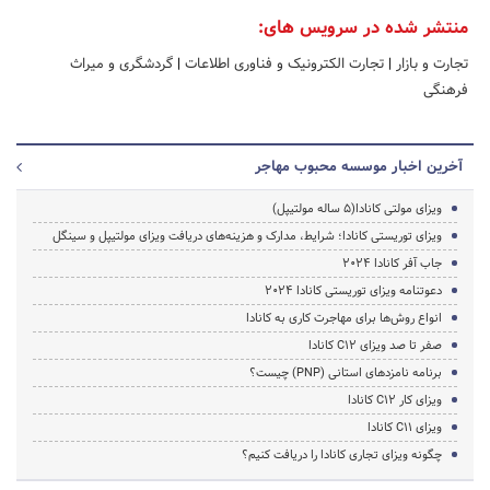
منتشر شده در سرویس های:
تجارت و بازار
|
تجارت الکترونیک و فناوری اطلاعات
|
گردشگری و میراث
فرهنگی
آخرین اخبار موسسه محبوب مهاجر
ویزای مولتی کانادا(5 ساله مولتیپل)
ویزای توریستی کانادا؛ شرایط، مدارک و هزینه‌های دریافت ویزای مولتیپل و سینگل
جاب آفر کانادا 2024
دعوتنامه ویزای توریستی کانادا 2024
انواع روش‌ها برای مهاجرت کاری به کانادا
صفر تا صد ویزای C12 کانادا
برنامه نامزدهای استانی (PNP) چیست؟
ویزای کار C12 کانادا
ویزای C11 کانادا
چگونه ویزای تجاری کانادا را دریافت کنیم؟