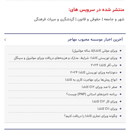
منتشر شده در سرویس های:
شهر و جامعه
|
حقوقی و قانون
|
گردشگری و میراث فرهنگی
آخرین اخبار موسسه محبوب مهاجر
ویزای مولتی کانادا(5 ساله مولتیپل)
ویزای توریستی کانادا؛ شرایط، مدارک و هزینه‌های دریافت ویزای مولتیپل و سینگل
جاب آفر کانادا 2024
دعوتنامه ویزای توریستی کانادا 2024
انواع روش‌ها برای مهاجرت کاری به کانادا
صفر تا صد ویزای C12 کانادا
برنامه نامزدهای استانی (PNP) چیست؟
ویزای کار C12 کانادا
ویزای C11 کانادا
چگونه ویزای تجاری کانادا را دریافت کنیم؟