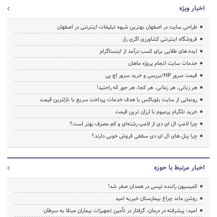
اخبار ویژه
طراحی سایت در اصفهان بهترین شیوه تبلیغات اینترنتی در اصفهان
فروشگاه اینترنتی کشاورزی اگری راز
ایده های طلایی برای کسب درآمد از اینستاگرام
خدمات سایت انجام پروژه ماهان
قیمت سرور HP/بررسی و خرید سرور اچ پی
هر زبانی، هر زمانی، هر کجا، هر جور که راحتید!
رونمایی از سایت بلوباکس با هدف خدمات پرداخت سریع با نازلترین قیمت
خرید تلگرام پرمیوم با ارزان ترین قیمت
چرا لامپ ال ای دی از لامپ رشته‌ای و کم مصرف بهتر است؟
چرا پنل های ال ای دی سقفی فروش خوبی دارند؟
اخبار مرتبط با حوزه
کمیسیون راننده تپسی در همدان صفر شد!
روشن ماند چراغ بیمارستان خیریه امید
امید؛ پیشرفته در درمان، گرفتار در تأمین تجهیزات بیماران مبتلا به سرطان