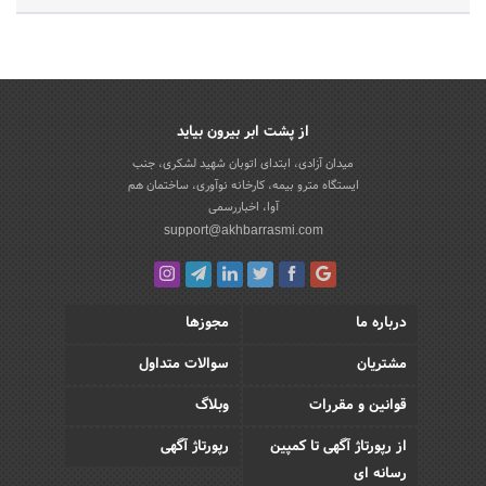
از پشت ابر بیرون بیاید
میدان آزادی، ابتدای اتوبان شهید لشکری، جنب
ایستگاه مترو بیمه، کارخانه نوآوری، ساختمان هم
آوا، اخباررسمی
support@akhbarrasmi.com
درباره ما
مجوزها
مشتریان
سوالات متداول
قوانین و مقررات
وبلاگ
از رپورتاژ آگهی تا کمپین
رپورتاژ آگهی
رسانه ای