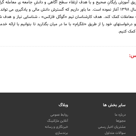
ق آموزش رایگانِ صحیح و با هدف ارتقاء سطح آگاهی و دانشِ جامعه ی معامله گرانِ
مالی ، فعالیت خود را از سال 1398 آغاز نموده است. ما باور داریم که گسترش دانش مالی و یادگیری می تو
ت معاملات کمک کند. هدف کارشناسان تیم «گوگل فارکس» ، شناسایی نیاز و هدف ش
 درخواستهای خود را از طریق «تلگرام» با ما در میان بگذارید تا بتوانیم با ارائه خدم
کمک کنیم.
س:
سایر بخش ها
وبلاگ
درباره ما
روابط عمومی
مجوزها
آنلاین مارکتینگ
مشتریان اخبار رسمی
خبرنگاری و رسانه
سوالات متداول
برندسازی