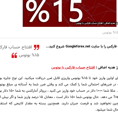
فارکس
را با سایت
Googleforex.net
شروع کنید
...
افتتاح حساب فارک
15% بونوس
افتتاح حساب فارکس با بونوس
در بروکر آمارکتس شما برای اولین واریز خود تا 15% بونوس واریزی قابل ضرر دریافت میکنید. این نوع 
T میباشد که در ضررهای احتمالی شما را کمک می کند و وقتی ضرر شما به آستانه ی مبلغ بو
بونوس شما حذف نـمیشود. مثلا شما 1000 دلار 
جین نخواهید شد و فرصت جبران دارید. همچنین بسته به مقدار لاتیجی که استفاد
ال شما میشود.