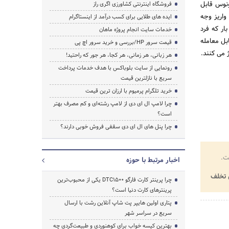
ونوس قابل
فروشگاه اینترنتی کشاورزی اگری راز
واریز وجه
ایده های طلایی برای کسب درآمد از اینستاگرام
ار که فرد
خدمات سایت انجام پروژه ماهان
بل معامله
قیمت سرور HP/بررسی و خرید سرور اچ پی
 می کنند.
هر زبانی، هر زمانی، هر کجا، هر جور که راحتید!
رونمایی از سایت بلوباکس با هدف خدمات پرداخت
سریع با نازلترین قیمت
خرید تلگرام پرمیوم با ارزان ترین قیمت
چرا لامپ ال ای دی از لامپ رشته‌ای و کم مصرف بهتر
است؟
چرا پنل های ال ای دی سقفی فروش خوبی دارند؟
ت.
اخبار مرتبط با حوزه
تخلف
چرا پرینتر کارت فارگو DTC1500 یکی از محبوب‌ترین
پرینترهای کارت دنیا است؟
پتاری اولین هایپر پت شاپ آنلاین رشت با ارسال
سریع در سراسر شهر
بهترین کیسه خواب برای کوهنوردی و طبیعت‌گردی چه