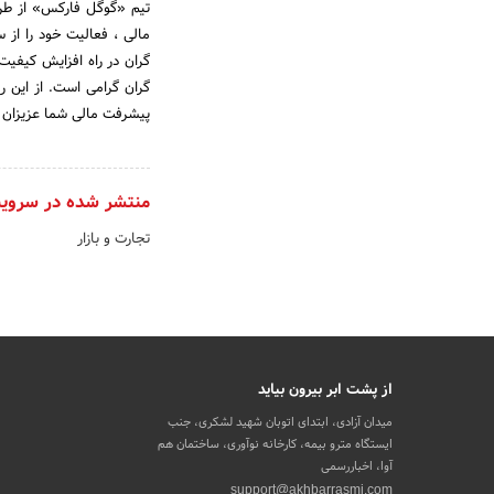
تیم «گوگل فارکس» از طری
گران در راه افزایش کیفی
گران گرامی است. از این رو
پیشرفت مالی شما عزیزان 
منتشر شده در سروی
تجارت و بازار
از پشت ابر بیرون بیاید
میدان آزادی، ابتدای اتوبان شهید لشکری، جنب
ایستگاه مترو بیمه، کارخانه نوآوری، ساختمان هم
آوا، اخباررسمی
support@akhbarrasmi.com