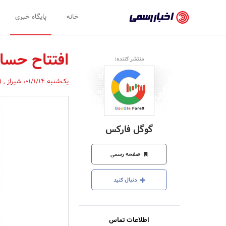
اخبار
خانه
پایگاه خبری
رسمی
-
افتتاح حساب فا
منتشر کننده:
اخبار
یک‌شنبه 01/1/14
،
شیراز
,
(
تایید
شده
شرکت‌ها،
گوگل فارکس
سازمان‌ها
و
صفحه رسمی
روابط
دنبال کنید
عمومی‌ها
اطلاعات تماس