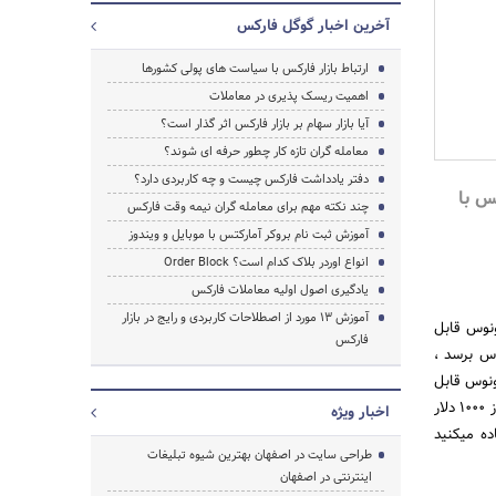
آخرین اخبار گوگل فارکس
ارتباط بازار فارکس با سیاست های پولی کشورها
جستجو
اهمیت ریسک‌ پذیری در معاملات
آیا بازار سهام بر بازار فارکس اثر گذار است؟
معامله گران تازه کار چطور حرفه ای شوند؟
دفتر یادداشت فارکس چیست و چه کاربردی دارد؟
س با
چند نکته مهم برای معامله گران نیمه وقت فارکس
آموزش ثبت نام بروکر آمارکتس با موبایل و ویندوز
انواع اوردر بلاک کدام است؟ Order Block
یادگیری اصول اولیه معاملات فارکس
آموزش 13 مورد از اصطلاحات کاربردی و رایج در بازار
جایزه بونوس قابل
فارکس
نوس برسد ،
در حساب خود واریز می کنید ، بروکر آمارکتس به شما 150 دلار بونوس قابل
معامله و قابل ضرر Tradable می دهد. حال بونوس شما 150 دلار است ، معادل 15 درصد واریز شما و اگر بیش از 1000 دلار
اخبار ویژه
ه میکنید
طراحی سایت در اصفهان بهترین شیوه تبلیغات
اینترنتی در اصفهان