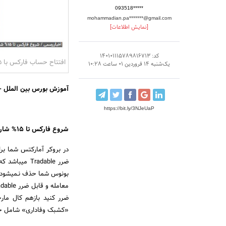
093518*****
mohammadian.pa*******@gmail.com
[نمایش اطلاعات]
کد: 140101115789816713
افتتاح حساب فارکس با 15% بونوس
یک‌شنبه 14 فروردین 01 ساعت 10:28
آموزش بورس بین الملل
-
https://bit.ly/3NJeUaP
شروع فارکس تا 15% شارژ هدیه اضافی |
ضرر radable
ضرر کنید بازهم کال مار
«کشبک وفاداری» شامل ح