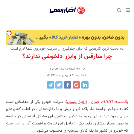
بازگشت
بازگشت
بازگشت
بازگشت
بازگشت
بازگشت
بازگشت
اخبار
رسمی
صفحه نخست پایگاه خبری
صفحه نخست ورزش
صفحه نخست رویداد
صفحه نخست فرهنگی
صفحه نخست اقتصادی
صفحه نخست اجتماعی
صفحه نخست سبک زندگی
-
اقتصادی
رسانه‌ها
تجارت و بازار
علم و آموزش
تازه‌های ورزش
حراج و تخفیف
سلامت و زیبایی
اخبار
اجتماعی
نشریات و کتاب
بهداشت و درمان
مکان‌های ورزشی
کارآفرینی و استارتاپ
روانشناسی و موفقیت
جشنواره، نمایشگاه و هما
دم دست ترین کارهایی که برای جلوگیری از سرقت خودروی شما لازم است
تایید
چرا سارقین از وایزر دلخوشی ندارند؟
شده
فرهنگی
مد و لباس
سینما و تئاتر
شهر و جامعه
تجهیزات ورزشی
مسابقه و فراخوان
نفت، انرژی و صنایع وابسته
شرکت‌ها،
کد: 140101145792518499
ورزش
موسیقی
باشگاه‌ها
حقوقی و قانون
سرگرمی و تفریح
تجارت الکترونیک و فناوری 
یک‌شنبه 14 فروردین 01، 13:22
سازمان‌ها
سبک زندگی
صنعت و تولید
هنرهای تجسمی
دکوراسیون و منزل
گردشگری و میراث فرهنگی
و
روابط
رویداد
صنایع دستی
محیط زیست
کسب و کار و خرده فروشی
یک‌شنبه 01/1/14
،
تهران
,
(اخبار رسمی)
:
سرقت خودرو یکی از معضلاتی است
که نه تنها در جامعه ما، بلکه کم و بیش و با تفاوت‌هایی، در اغلب کشورهای
عمومی‌ها
تبلیغات و روابط عمومی
صنایع غذایی و کشاورزی
جهان وجود دارد. با این وجود به دلایل مختلفی، این مشکل اجتماعی در جامعه
ما نمود بسیار بیشتری دارد. یکی از دلایل این تفاوت و اهمیت آن، در این است
کار و استخدام
که خودرو در کشور ما یک کالای سرمایه‌ای محسوب می‌شود.