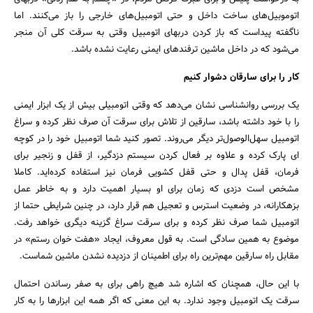
اتوموبیل‌های ساخت داخل و حتی اتومبیل‌های خارجی را باز می‌کنند. اما
ناگفته پیداست که باز کردن دربهای اتومبیل وقتی به سرقت کلی آن منجر
جستجو
می‌شود که در داخل ماشین ترفند‌های ایمنی رعایت نشده باشد.
کار را برای سارقان دشوار کنیم
یک بررسی روانشناسی نشان می‌دهد که وقتی اتومبیلی بیش از یک ابزار ایمنی
را با خود داشته باشد، سارقین از تلاش برای سرقت آن صرف نظر کرده و سراغ
اتومبیل سهل‌الوصول‌تر دیگر می‌روند. تصور کنید شما اتومبیل خود را در کوچه
ای پارک کرده و علاوه بر فعال کردن سیستم دزدگیر، از قفل و زنجیر برای
فرمان، قفل پدال و حتی قفل کشویی فرمان نیز استفاده کرده‌اید. کاملا
مشخص است دزدی که زمان برای او بسیار اهمیت دارد و به خاطر عمل
بزهکارانه، در وضعیت استرس و تعجیل هم قرار دارد، در چنین شرایطی حتما از
اتومبیل شما صرف نظر کرده و برای سرقت سراغ گزینه دیگری خواهد رفت.
موضوع به همین سادگی است. به قول معروف، ایجاد «هفت خوان رستم» در
مقابل راه سارقین مهم‌ترین راه برای اطمینان از دزدیده نشدن ماشین شماست.
با این حال، همچنان که اشاره شد هیچ راهی برای به صفر رساندن احتمال
سرقت یک اتومبیل وجود ندارد. به این معنی که اگر همه این ابزارها را به کار