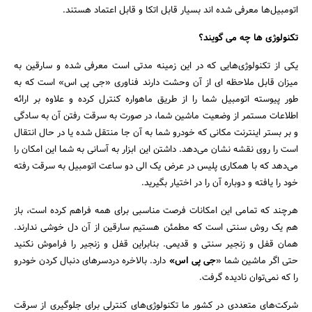
اتومبیل‌ها معرفی شده اند بسیار قابل اتکا و قابل اعتماد هستند.
تکنولوژی ها چه می گویند؟‌
یکی از تکنولوژی‌هایی که در این زمینه مدتی است معرفی شده و سارقین به
میزان قابل ملاحظه ای از آن وحشت دارند فناوری «جی پی اس» است که به
طور پیوسته اتومبیل شما را از طریق ماهواره کنترل کرده و علاوه بر ارائه
اطلاعات مستمر از وضعیت ماشین شما، در صورت به سرقت رفتن آن به سادگی
و بر بستر اینترنت مکانی که خودرو شما به آن جا منتقل شده یا در حال انتقال
است را روی نقشه نشان می‌دهد. داشتن این ابزار به آسانی به شما این امکان را
می‌دهد که با همکاری پلیس در عرض یک الی دو ساعت اتومبیل به سرقت رفته
خود را یافته و دوباره آن را در اختیار بگیرید.
هرچند که تمامی ‌این امکانات فرصت مناسبی برای همه فراهم کرده است، باز
هم یک روش سنتی است که مطمئن هستیم سارقین از آن دل خوشی ندارند.
همان قفل و زنجیر سنتی و قدیمی. بنابراین قفل و زنجیر را فراموش نکنید
حتی اگر ماشین شما «
جی پی اس»
دارد. بالاخره دردسرهای دنبال کردن خودرو
را که نمی‌توان نادیده گرفت.
شرکت‌های متعددی در کشور ما تکنولوژی‌های کنترلی برای جلوگیری از سرقت