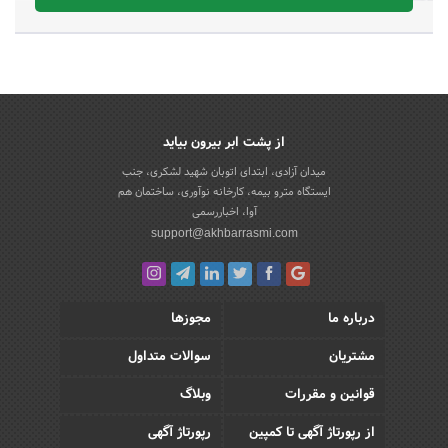
از پشت ابر بیرون بیاید
میدان آزادی، ابتدای اتوبان شهید لشکری، جنب
ایستگاه مترو بیمه، کارخانه نوآوری، ساختمان هم
آوا، اخباررسمی
support@akhbarrasmi.com
درباره ما
مجوزها
مشتریان
سوالات متداول
قوانین و مقررات
وبلاگ
از رپورتاژ آگهی تا کمپین
رپورتاژ آگهی