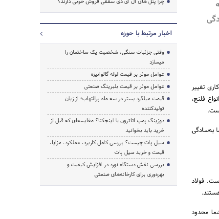
چرا پنل های ال ای دی سقفی فروش خوبی دارند؟
دگی
اخبار مرتبط با حوزه
جستجو
وقتی جزئیات سنگی، شخصیت یک ساختمان را
میسازد
عوامل موثر بر قیمت لوله گالوانیزه
اری تغییر
عوامل موثر بر قیمت بلبرینگ صنعتی
واع فلنج،
قیمت میلگرد بستر در سه ماه پرالتهاب؛ از زبان
تولیدکننده
است.
دوزینگ پمپ اتاترون یا اینجکتا؟ مقایسه‌ای که قبل از
ا به‌سادگی
خرید باید بخوانید
سیل پات چیست؟ بررسی کامل کاربرد، عملکرد، مزایا،
قیمت و خرید سیل پات
بررسی نقش دستگاه نورد در افزایش کیفیت و
بهره‌وری برای کارخانه‌های صنعتی
ست. فولاد
هستند.
شما محدود