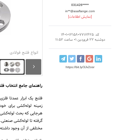
031426*****
in**@asaflange.com
[نمایش اطلاعات]
کد: 140101215807718425
دوشنبه 22 فروردین 01 ساعت 11:52
انواع فلنج فولادی
https://bit.ly/3Jv2osr
راهنمای جامع انتخاب فل
فلنج یک ابزار عمدتا فلز
زمینه لوله‌کشی برای خود
هرجایی که بحث لوله‌کشی 
گرفته تا لوله‌کشی صنعتی. 
مختلفی از آن وجود داشته 