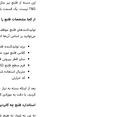
این دسته از فلنج نیز مث
T&G نیست. یک قسمت بالا آمده‌تر از سطح نرمال و یک قسمت تورفته با هم چفت شده و اتصال را ممکن می‌سازند.
از کجا مشخصات فلنج را 
تولیدکنندهای فلنج موظف 
می‌توانید بر اساس آن‌ها ا
برند تولیدکننده فل
کلاس فلنج مورد نظ
سایز قطر بیرونی ف
فرم سطح فلنج (M&f ff/rf/ T&G/
متریال استفاده شد
کد حرارتی
بعد از اینکه بسته به نیاز
کردید، با دقت به مورادی که
استاندارد فلنج چه کابردی
نه من نه شما، نه هیچ شخ