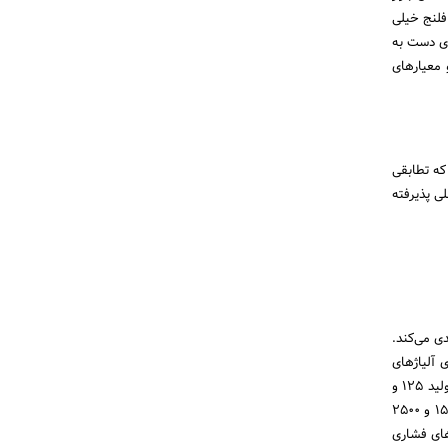
فلنج خیلی
دی دست به
 معیارهای
که تطابقی
لی پذیرفته
دی می‌کند.
ی آلیاژهای
استاندارد برای فلنج نیز پرداخته است. در این دسته‌بندی فلنج‌های دسته مسطح یا همان FF، در دو کلاس فشار تولید 125 و
250 تولید می‌شوند. و فلنج‌هایی که فرم زبانه/شیار دارند، در کلاس‌های فشاری با اعداد 150، 300، 600، 900، 1500 و 2500
 می‌گیرند نیز، در کلاس‌های فشاری