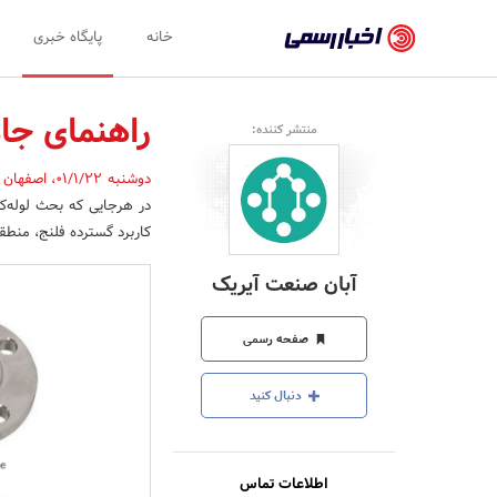
اخبار
خانه
پایگاه خبری
رسمی
-
راهنمای جا
منتشر کننده:
اخبار
دوشنبه 01/1/22
،
اصفهان
تایید
در هرجایی که بحث لوله‌کش
شده
کاربرد گسترده فلنج، منطق
شرکت‌ها،
آبان صنعت آیریک
سازمان‌ها
و
صفحه رسمی
روابط
دنبال کنید
عمومی‌ها
اطلاعات تماس