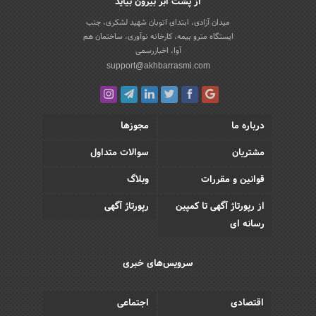
از پشت ابر بیرون بیاید
میدان آزادی، ابتدای اتوبان شهید لشکری، جنب
ایستگاه مترو بیمه، کارخانه نوآوری، ساختمان هم
آوا، اخباررسمی
support@akhbarrasmi.com
درباره ما
مجوزها
مشتریان
سوالات متداول
قوانین و مقررات
وبلاگ
از رپورتاژ آگهی تا کمپین
رپورتاژ آگهی
رسانه ای
سرویس‌های خبری
اقتصادی
اجتماعی