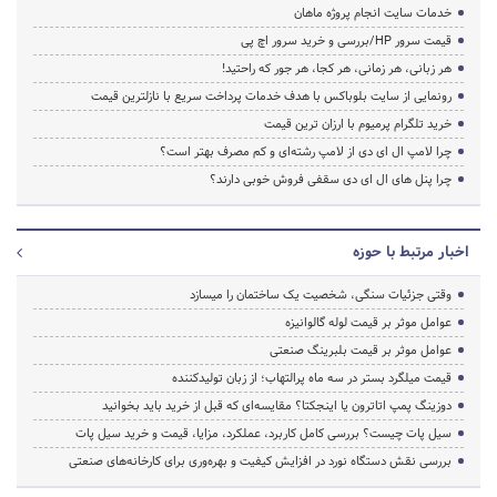
خدمات سایت انجام پروژه ماهان
قیمت سرور HP/بررسی و خرید سرور اچ پی
هر زبانی، هر زمانی، هر کجا، هر جور که راحتید!
رونمایی از سایت بلوباکس با هدف خدمات پرداخت سریع با نازلترین قیمت
خرید تلگرام پرمیوم با ارزان ترین قیمت
چرا لامپ ال ای دی از لامپ رشته‌ای و کم مصرف بهتر است؟
چرا پنل های ال ای دی سقفی فروش خوبی دارند؟
اخبار مرتبط با حوزه
وقتی جزئیات سنگی، شخصیت یک ساختمان را میسازد
عوامل موثر بر قیمت لوله گالوانیزه
عوامل موثر بر قیمت بلبرینگ صنعتی
قیمت میلگرد بستر در سه ماه پرالتهاب؛ از زبان تولیدکننده
دوزینگ پمپ اتاترون یا اینجکتا؟ مقایسه‌ای که قبل از خرید باید بخوانید
سیل پات چیست؟ بررسی کامل کاربرد، عملکرد، مزایا، قیمت و خرید سیل پات
بررسی نقش دستگاه نورد در افزایش کیفیت و بهره‌وری برای کارخانه‌های صنعتی