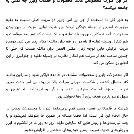
در این صورت محصولاتی مانند محصولات و خدمات وایزر چه کمکی به
جامعه می‌کنند؟‌
به طور کلی با استفاده از جی پی اس وایزر دو مزیت اصلی نسبت به بقیه
تجهیزات امنیتی از جمله دزدگیر ایجاد می شود. اولین مزیت از بین بردن
محدودیت فاصله مکانی بین وسیله نقلیه و مالک هست که هم رصد موقعیت و
هم کنترل وسیله نقلیه از راه دور رو هم برای مالک امکان پذیر می کند. دومین
مزیت افزایش قابل توجه زمان عکس العمل برای مالک هست که حتی تا
چندین ساعت بعد از سرقت هم امکان نظارت بر وسیله نقلیه و جلوگیری از این
اتفاق رو ممکن می کند.
اگر محصولات وایزر و محصولات مشابه، در جامعه فراگیر شود و سارقین بدانند
که احتمال کشف و شکست خوردن سرقت بالا می‌رود، این امر باعث تغییر
تدریجی حوزه فعالیت سارقین شده و دیگر وسایل‌نقلیه راحت‌ترین و
سهل‌الوصول‌ترین هدف برای آن‌ها نخواهد بود.
شرکت ما قاعدتا در همین مسیر قدم برمی‌دارد؛ اکنون با محصولات ردیابی در
حال انجام این کار است؛ اما قطعا مساله در همین جا متوقف نمی‌شود و با
رصد نیازمندی‌ها و روش‌هایی که سارقین دارند، روز به روز ما در تلاشیم با ابزار
و روش‌های جدید، ضریب ایمنی خودروهای شخصی را افزایش دهیم.