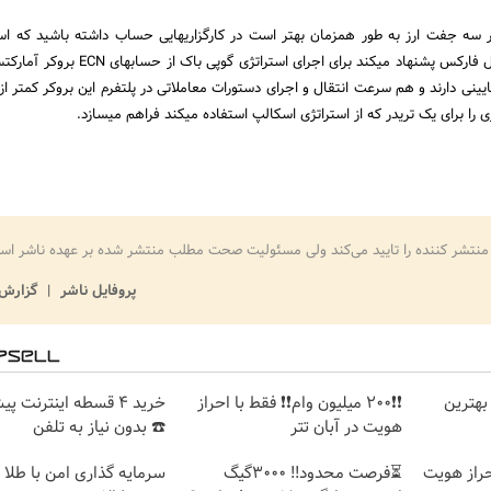
ر سه جفت ارز به طور همزمان بهتر است در کارگزاریهایی حساب داشته باشید که اسپ
دارند. از این رو سایت گوگل فارکس پشنهاد میکند برای اجرای استرات
یینی دارند و هم سرعت انتقال و اجرای دستورات معاملاتی در پلتفرم این بروکر کمتر از
ی را برای یک تریدر که از استراتژی اسکالپ استفاده میکند فراهم میسازد.
منتشر کننده را تایید می‌کند ولی مسئولیت صحت مطلب منتشر شده بر عهده ناشر اس
پروفایل ناشر
گزارش 
بهترین
❗❗200 میلیون وام❗❗ فقط با احراز
خرید 4 قسطه اینترنت پ
هویت در آبان تتر
☎️ بدون نیاز به تلفن
ا احراز هویت
⏳فرصت محدود!! 3000گیگ
سرمایه گذاری امن با طلا و