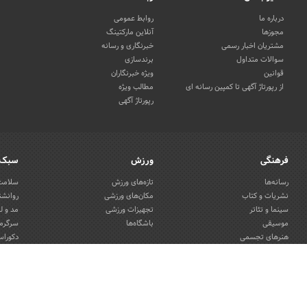
درباره ما
روابط عمومی
مجوزها
آنلاین مارکتینگ
مشتریان اخبار رسمی
خبرنگاری و رسانه
سوالات متداول
برندسازی
قوانین
ویژه خبرنگاران
از رپورتاژ آگهی تا کمپین رسانه ای
مطالب ویژه
رپورتاژ آگهی
فرهنگی
ورزش
سبک 
رسانه‌ها
تازه‌های ورزش
سلامت 
نشریات و کتاب
مکان‌های ورزشی
روانشن
سینما و تئاتر
تجهیزات ورزشی
مد و ل
موسیقی
باشگاه‌ها
سرگرمی
هنرهای تجسمی
دکوراس
صنایع دستی