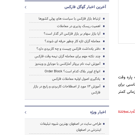
آخرین اخبار گوگل فارکس
ارتباط بازار فارکس با سیاست های پولی کشورها
اهمیت ریسک‌ پذیری در معاملات
آیا بازار سهام بر بازار فارکس اثر گذار است؟
معامله گران تازه کار چطور حرفه ای شوند؟
دفتر یادداشت فارکس چیست و چه کاربردی دارد؟
چند نکته مهم برای معامله گران نیمه وقت فارکس
آموزش ثبت نام بروکر آمارکتس با موبایل و ویندوز
انواع اوردر بلاک کدام است؟ Order Block
 پاره وقت
یادگیری اصول اولیه معاملات فارکس
اسبی برای
آموزش 13 مورد از اصطلاحات کاربردی و رایج در بازار
مانی کمتر
فارکس
جستجو
الپ سودده
اخبار ویژه
طراحی سایت در اصفهان بهترین شیوه تبلیغات
اینترنتی در اصفهان