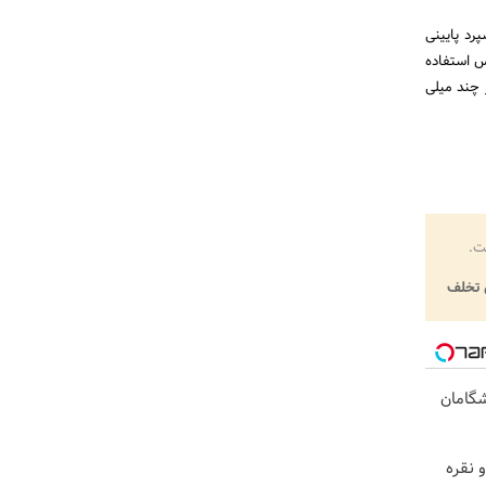
رد پایینی
ژی گوپی باک از حسابهای ECN بروکر آمارکتس استفاده
 چند میلی
ت.
تخلف
یشگامان
 نقره