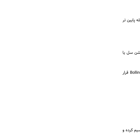
ر قله پایین تر
Bollin را لمس کرد وارد پوزیشن سل یا
4.چون معامله و پوزیشن ما نزولیست با فاصله چهار پیپ بالای بالا ترین باند اندیکاتور بولینگر باند Bollinger Band قرار
یم کرده و