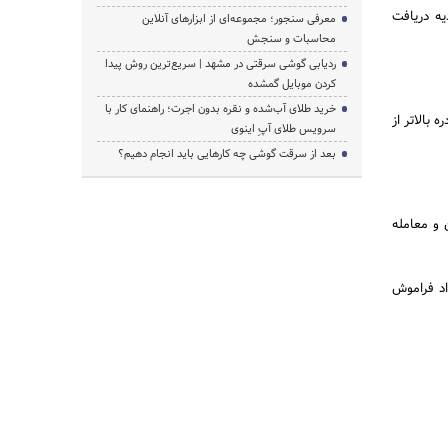
شارژ هدیه دریافت
معرفی سنجور؛ مجموعه‌ای از ابزارهای آنلاین
محاسبات و سنجش
ردیابی گوشی سرقتی در مشهد | سریع‌ترین روش پیدا
کردن موبایل گمشده
خرید طلای آب‌شده و نقره بدون اجرت؛ راهنمای کار با
 دره بالاتر از
سرویس طلای آپِ اینوی
بعد از سرقت گوشی چه کارهایی باید انجام دهیم؟
 را لمس کرد وارد پوزیشن و معامله
ینگر باند Bollinger Band قرار خواهیم داد فراموش