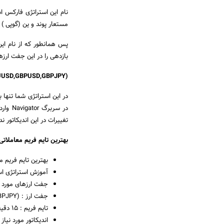
نام این استراتژی فارکس اس
مستعار پوند و ین (گوپی ) 
پس همانطور که از نام ای
بازدهی را در این جفت ارز
(ERUUSD,GBPUSD,GBPJPY
در سر
تغییرات در این اندیکاتور ندارید چ
بهترین تایم فریم معاملاتی 
بهترین تایم فریم معامل
آموزش استراتژی اس
جفت ارزهای مورد نظ
جفت ارز : (ERUUSD,GBPUSD,GBPJPY)
تایم فریم : 15 دقیقه ای
اندیکاتور مورد نیاز : Bollinger Band با تنظیمات پیش