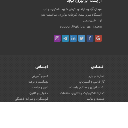
از پشت ابر بیرون بیاید
میدان آزادی، ابتدای اتوبان شهید لشکری، جنب
ایستگاه مترو بیمه، کارخانه نوآوری، ساختمان هم
آوا، اخباررسمی
support@akhbarrasmi.com
اقتصادی
اجتماعی
تجارت و بازار
علم و آموزش
کارآفرینی و استارتاپ
بهداشت و درمان
نفت، انرژی و صنایع وابسته
شهر و جامعه
تجارت الکترونیک و فناوری اطلاعات
حقوقی و قانون
صنعت و تولید
گردشگری و میراث فرهنگی
کسب و کار و خرده فروشی
محیط زیست
صنایع غذایی و کشاورزی
تبلیغات و روابط عمومی
کار و استخدام
بانک، بیمه و سرمایه
مسکن و ساختمان