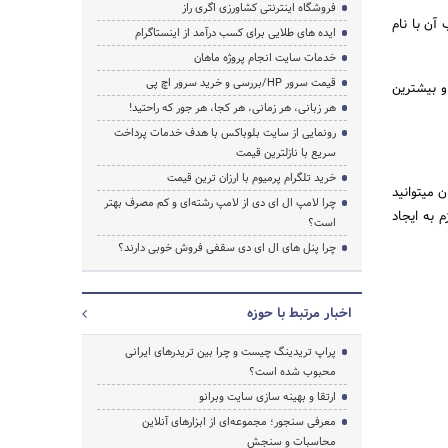
فروشگاه اینترنتی کشاورزی اگری راز
آن با نام
ایده های طلایی برای کسب درآمد از اینستاگرام
خدمات سایت انجام پروژه ماهان
قیمت سرور HP/بررسی و خرید سرور اچ پی
و بیشترین
هر زبانی، هر زمانی، هر کجا، هر جور که راحتید!
رونمایی از سایت بلوباکس با هدف خدمات پرداخت
سریع با نازلترین قیمت
خرید تلگرام پرمیوم با ارزان ترین قیمت
 میباشد که به صورت رایگان میتوانید
چرا لامپ ال ای دی از لامپ رشته‌ای و کم مصرف بهتر
زم به ایجاد
است؟
چرا پنل های ال ای دی سقفی فروش خوبی دارند؟
اخبار مرتبط با حوزه
پراپ تریدینگ چیست و چرا بین تریدرهای ایرانی
محبوب شده است؟
ارتقا و بهینه سازی سایت وبرانو
معرفی سنجور؛ مجموعه‌ای از ابزارهای آنلاین
محاسبات و سنجش