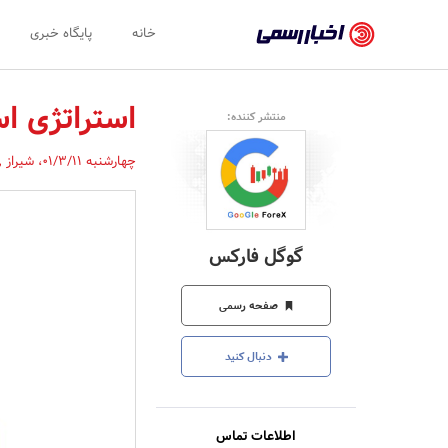
اخبار
خانه
پایگاه خبری
رسمی
-
استراتژی اسک
منتشر کننده:
اخبار
چهارشنبه 01/3/11
،
شیراز
,
تایید
شده
شرکت‌ها،
گوگل فارکس
سازمان‌ها
و
صفحه رسمی
روابط
دنبال کنید
عمومی‌ها
اطلاعات تماس