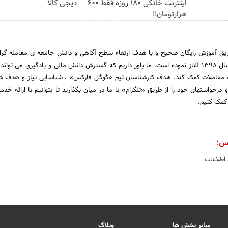
اینترنت خانگی 180 روزه فقط 600
دیجی کالا
هزارتومان!!
ق آموزش رایگانِ صحیح و با هدف ارتقاء سطح آگاهی و دانشِ جامعه ی معامله گرانِ
مالی ، فعالیت خود را از سال 1398 آغاز نموده است. ما باور داریم که گسترش دانش مالی و یادگیری می تو
ت معاملات کمک کند. هدف کارشناسان تیم «گوگل فارکس» ، شناسایی نیاز و هدف ش
 درخواستهای خود را از طریق «تلگرام» با ما در میان بگذارید تا بتوانیم با ارائه خدم
کمک کنیم.
س:
 اطلاعات
سایر بخش ها
وبلاگ