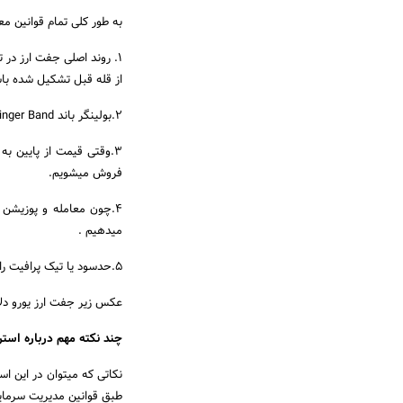
به طور کلی تمام قوانین م
از قله قبل تشکیل شده با
2.بولینگر باند Bollinger Band باید قوس نزولی داشته باشد .
فروش میشویم.
میدهیم .
5.حدسود یا تیک پرافیت را منطبق با پایین باند اندیکاتور بولینگر باند Bollinger Band قرار میدهیم.
عکس زیر جفت ارز یورو دلار میباشد که سیگنال ف
چند نکته مهم درباره استر
نکاتی که میتوان در این اس
طبق قوانین مدیریت سرمایه ، هر سه جفت ارز (PJPY