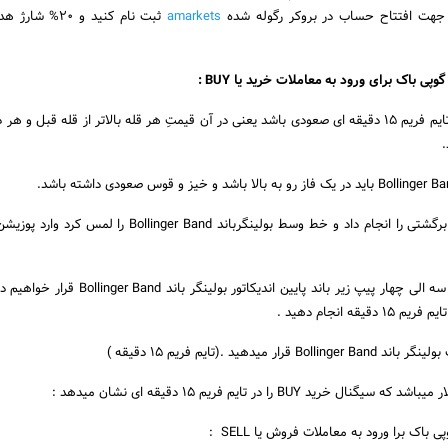
 جهت افتتاح حساب در بروکر رگوله شده
amarkets
ثبت نام کنید و 20% 
ی باک برای ورود به معاملات خرید یا BUY :
1. روند اصلی جفت ارز در تایم فریم 15 دقیقه ای صعودی باشد یعنی در آن قیمتِ هر قله بالاتر از قله قبل و هر
3.وقتی قیمت یک حرکت برگشتی را انجام داد و خط وسط بولینگرباند Bollinger Band
4.استاپ لاس معاملات را سه الی چهار پیپ زیر باند پایین اندیکاتور بول
یقه انجام دهید .
ید BUY را در تایم فریم 15 دقیقه ای نشان میدهد :
باک برا ورود به معاملات فروش یا SELL :