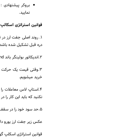
بروکر پیشنهادی :
نمایید.
قوانین استراتژی اسکالپ گوپ
دره قبل تشکیل شده باشد.
2.اندیکاتور بولینگر باند Bollinger Band باید در یک فاز رو به بالا باشد و خیز و قوس صعودی داشته باشد.
خرید میشویم.
نکنید که باید این کار را در تایم فریم ۱۵ دق
5.حد سود خود را در سقف بولینگر باند Bollinger Band قرار میدهید .(تایم فریم ۱۵ دقیقه )
عکس زیر جفت ارز یورو دلار میباشد که سیگنال خر
قوانین استراتژی اسکلپ گوپی 