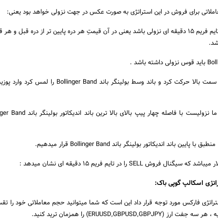
عاملاتی برای فروش در این استراتژی به صورت عکس در جهت نزولی خواهد بود یعنی:
1. روند اصلی جفت ارز در تایم فریم 15 دقیقه ای نزولی باشد یعنی در آن قیمتِ هر دره پایین تر از دره قبل و ه
شد.
3.وقتی قیمت از پایین به سمت بالا حرکت کرد و باند وسط بولینگر باند ger Band
روش SELL را در تایم فریم 15 دقیقه ای نشان میدهد :
اتژی اسکالپ گوپی باک:
تراتژی فارکس مورد توجه قرار داد این است که شما میتوانید حجم معاملاتی خود را تقس
ERUUSD,GBPUSD,GB) را همزمان ترید کنید.