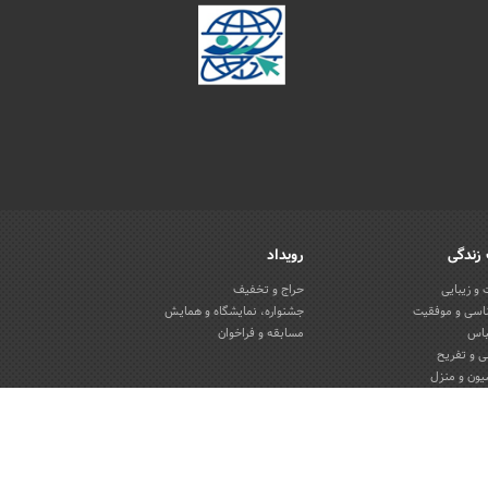
زندگی
رویداد
و زیبایی
حراج و تخفیف
اسی و موفقیت
جشنواره، نمایشگاه و همایش
باس
مسابقه و فراخوان
 و تفریح
یون و منزل