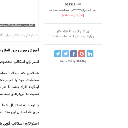
093518*****
mohammadian.pa*******@gmail.com
[نمایش اطلاعات]
کد: 140103106112216713
استراتژی اسکالپ برای GBP
چهارشنبه 11 خرداد 01 ساعت 10:16
آموزش بورس بین الملل
-
استراتژی اسکالپ مخصوص پو
https://bit.ly/3924fsj
همانطور که میدانید معامل
معاملات خود را انجام ده
اینگونه افراد باشد تا هر 
نسبت به تریدرهای بلند مد
با توجه به استقبال شما 
برای علاقمندان این متد م
استراتژی اسکالپ گوپی با