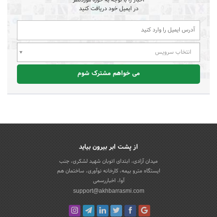
در ایمیل خود دریافت کنید
انتخاب سرویس
می خواهم مشترک شوم
از پشت ابر بیرون بیاید
میدان آزادی، ابتدای اتوبان شهید لشکری، جنب
ایستگاه مترو بیمه، کارخانه نوآوری، ساختمان هم
آوا، اخباررسمی
support@akhbarrasmi.com