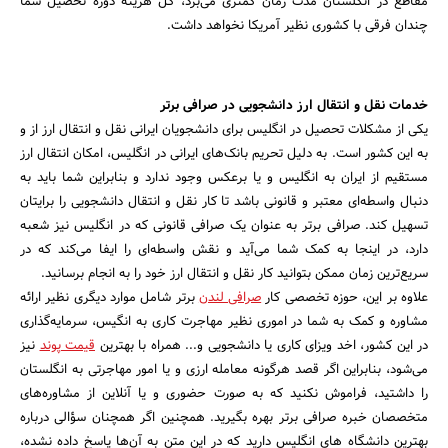
مقاطع در انگلستان مدت زمان کمتری می‌برد، کل هزینه دوره تحصیل شما
چندان فرقی با کشوری نظیر آمریکا نخواهد داشت.
خدمات نقل و انتقال ارز دانشجویی در صرافی برتر
یکی از مشکلات تحصیل در انگلیس برای دانشجویان ایرانی نقل و انتقال ارز از و
به این کشور است. به دلیل تحریم بانک‌های ایرانی در انگلیس، امکان انتقال ارز
مستقیم از ایران به انگلیس و یا برعکس وجود ندارد و بنابراین شما باید به
دنبال واسطه‌ای معتبر و قانونی باشد تا کار نقل و انتقال دانشجویی را برایتان
تسهیل کند. صرافی برتر به عنوان یک صرافی قانونی که در انگلیس نیز شعبه
دارد، در اینجا به کمک شما می‌آید و نقش واسطه‌ای را ایفا می‌کند که در
سریع‌ترین زمان ممکن بتوانید کار نقل و انتقال ارز خود را به انجام برسانید.
علاوه بر این، حوزه تخصصی کار
صرافی لندن
برتر شامل موارد دیگری نظیر ارائه
مشاوره و کمک به شما در اموری نظیر مهاجرت کاری به انگیس، سرمایه‌گذاری
در این کشور، اخد ویزای کاری یا دانشجویی و... همراه با بهترین
قیمت پوند
نیز
می‌شود، بنابراین اگر قصد هرگونه معامله ارزی و یا امور مهاجرتی به انگلستان
را داشتید، فر‌اموش نکنید که به صورت حضوری و یا آنلاین از مشاوره‌های
متخصصان خبره صرافی برتر بهره بگیرید. همچنین اگر همچنان سؤالی درباره
بهترین دانشگاه های انگلیس دارید که در این متن به آن‌ها پاسخ داده نشده،