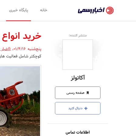
اخبار
خانه
پایگاه خبری
رسمی
-
خرید انواع ت
منتشر کننده:
اخبار
پنج‌شنبه 01/4/16
،
(اخبار
تایید
کوچکتر شامل فعالیت های 
شده
شرکت‌ها،
آکاتولز
سازمان‌ها
و
صفحه رسمی
روابط
دنبال کنید
عمومی‌ها
اطلاعات تماس