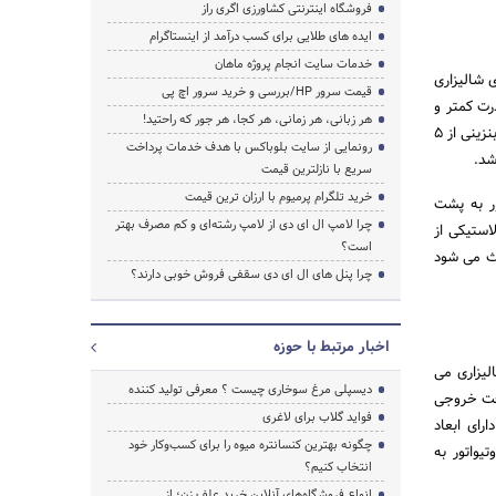
فروشگاه اینترنتی کشاورزی اگری راز
ایده های طلایی برای کسب درآمد از اینستاگرام
خدمات سایت انجام پروژه ماهان
 در زمین های شالیزاری
قیمت سرور HP/بررسی و خرید سرور اچ پی
درت کمتر و
هر زبانی، هر زمانی، هر کجا، هر جور که راحتید!
ابعاد کوچکتری می باشد و به دلیل شباهت زیاد به تیلر به آن تیلر کولتیواتور نیز گفته می شود و با دو نوع موتور بنزینی از 5
رونمایی از سایت بلوباکس با هدف خدمات پرداخت
سریع با نازلترین قیمت
خرید تلگرام پرمیوم با ارزان ترین قیمت
ور به پشت
چرا لامپ ال ای دی از لامپ رشته‌ای و کم مصرف بهتر
استیکی از
است؟
عث می شود
چرا پنل های ال ای دی سقفی فروش خوبی دارند؟
اخبار مرتبط با حوزه
لیزاری می
دیسپلی مرغ سوخاری چیست ؟ معرفی تولید کننده
افت خروجی
فواید گلاب برای لاغری
رای ابعاد
چگونه بهترین کنسانتره میوه را برای کسب‌وکار خود
یواتور به
انتخاب کنیم؟
انواع فروشگاه‌های آنلاین خرید علف زن؛ از