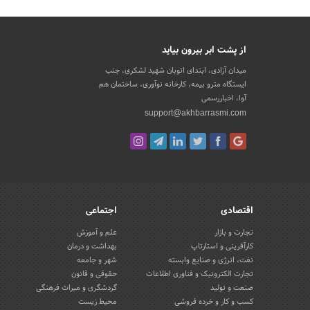
از پشت ابر بیرون بیاید
میدان آزادی، ابتدای اتوبان شهید لشکری، جنب
ایستگاه مترو بیمه، کارخانه نوآوری، ساختمان هم
آوا، اخباررسمی
support@akhbarrasmi.com
اقتصادی
اجتماعی
تجارت و بازار
علم و آموزش
کارآفرینی و استارتاپ
بهداشت و درمان
نفت، انرژی و صنایع وابسته
شهر و جامعه
تجارت الکترونیک و فناوری اطلاعات
حقوقی و قانون
صنعت و تولید
گردشگری و میراث فرهنگی
کسب و کار و خرده فروشی
محیط زیست