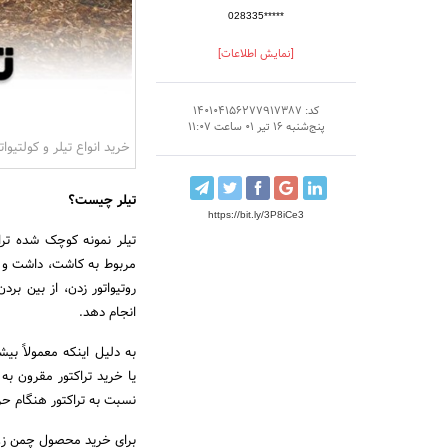
028335*****
[نمایش اطلاعات]
کد: 140104156277917387
پنج‌شنبه 16 تیر 01 ساعت 11:07
خرید انواع تیلر و کولتیوات
تیلر چیست؟
https://bit.ly/3P8iCe3
تیلر نمونه کوچک شده ترا
مربوط به کاشت، داشت و بر
روتیواتور زدن، از بین ب
انجام دهد.
به دلیل اینکه معمولاً بی
یا خرید تراکتور مقرون به
نسبت به تراکتور هنگام ح
برای خرید محصول چمن زن آلکو 119618 ک