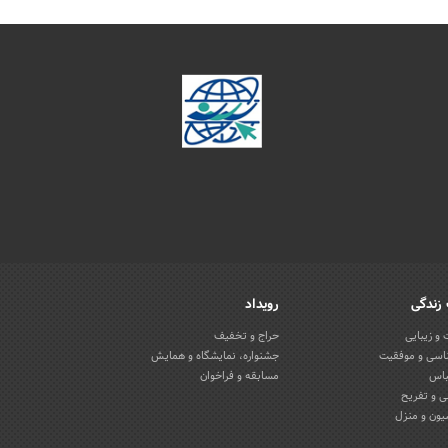
زندگی
رویداد
و زیبایی
حراج و تخفیف
اسی و موفقیت
جشنواره، نمایشگاه و همایش
باس
مسابقه و فراخوان
 و تفریح
یون و منزل