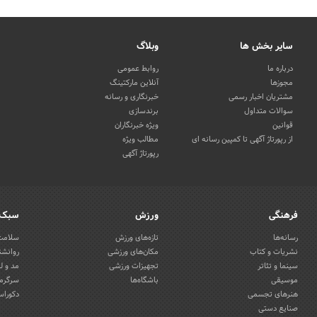
سایر بخش ها
وبلاگ
درباره ما
روابط عمومی
مجوزها
آنلاین مارکتینگ
مشتریان اخبار رسمی
خبرنگاری و رسانه
سوالات متداول
برندسازی
قوانین
ویژه خبرنگاران
از رپورتاژ آگهی تا کمپین رسانه ای
مطالب ویژه
رپورتاژ آگهی
فرهنگی
ورزش
سبک 
رسانه‌ها
تازه‌های ورزش
سلامت 
نشریات و کتاب
مکان‌های ورزشی
روانشن
سینما و تئاتر
تجهیزات ورزشی
مد و ل
موسیقی
باشگاه‌ها
سرگرمی
هنرهای تجسمی
دکوراس
صنایع دستی