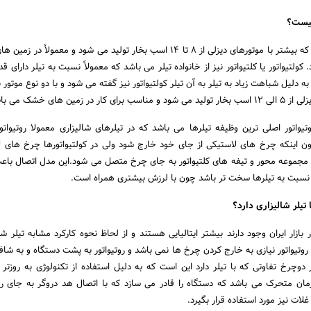
چیست؟
تیلر تراکتور دوچرخی است که بیشتر با موتورهای دیزلی از 8 تا 14 اسب بخار تولید می شود و معمولاً
 کولتیواتور یا کلتیواتور نیز از خانواده تیلر می باشد که معمولاً نسبت به تیلر دارای ق
یواتور اصلی ترین وظیفه تیلرها می باشد که در تیلرهای شالیزاری معمولا روتیوات
 اینکه چرخ های لاستیکی از جای خود خارج شود ولی در کولتیواتورها چرخ های ل
مجموعه محور و تیغه های کلتیواتور به جای چرخ متصل می شود.این مدل اتصال با
ها نسبت به تیلرها سخت تر باشد چون با لرزش بیشتری همراه است.
تیلر شالیزاری دارد؟
بازار ایران وجود دارند بیشتر ایتالیایی هستند و از لحاظ نحوه کارکرد مشابه تیلر شا
ز روتیواتور نیازی به خارج کردن چرخ ها نمی باشد و روتیواتور به پشت دستگاه و به ش
دوچرخ تفاوتی که با تیلر دارد این است که به دلیل استفاده از تکنولوژی به روزتر دا
ان متحرک می باشد که دستگاه را قادر می سازد که با اتصال هد دروگر به جای روت
لات نیز مورد استفاده قرار بگیرد.