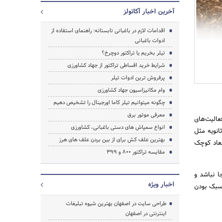
آخرین اخبار آکاتولز
اقدامات لازم در باغبانی تابستانه: راهنمای استفاده از
ادوات باغبانی
تیلر بخریم یا تراکتور دوچرخ؟
شرایط خرید اقساطی تراکتور از جهاد کشاورزی
پرفروش ترین ادوات تیلر
وام مکانیزاسیون جهاد کشاورزی
چگونه میتوانیم تیلر کاما اورجینال را تشخیص دهیم
جستجو
معرفی موتور برق
عالیت‌های
انواع سمپاش های دستی باغبانی، کشاورزی
انویه مثل
بهترین علف کش برای از بین بردن علف های هرز
بعاد کوچک
مقایسه تراکتور 800 و 399
ا نباشد و
اخبار ویژه
 سبک بودن
طراحی سایت در اصفهان بهترین شیوه تبلیغات
اینترنتی در اصفهان