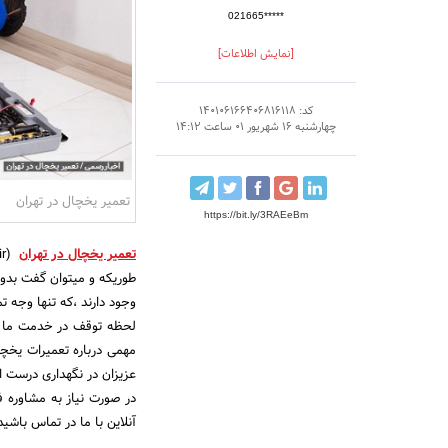
021665*****
[نمایش اطلاعات]
کد: 140106166406816118
چهارشنبه 16 شهریور 01 ساعت 14:12
تعمیر یخچال در تهران
https://bit.ly/3RAEeBm
تعمیر یخچال در تهران
طوریکه و میتوان گفت بدون
لحظه توقف در خدمت ما ان
مهمی درباره تعمیرات یخچا
عزیزان در نگهداری درست ا
در صورت نیاز به مشاوره 
آنلاین با ما در تماس باشید