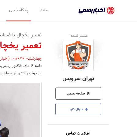
اخبار
خانه
پایگاه خبری
رسمی
-
تعمیر یخچال با ضمانت
منتشر کننده:
اخبار
تعمیر یخچا
تایید
چهارشنبه 01/6/16
،
(اخبار
شده
نامه 6 ماه، فاکتور 
شرکت‌ها،
موجود در کشور از جمله وج
تهران سرویس
سازمان‌ها
و
صفحه رسمی
روابط
دنبال کنید
عمومی‌ها
اطلاعات تماس