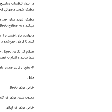
در ابتدا، تنظیمات دماسن
مطمئن شوید. درصورتی که 
مطمئن شوید میان جداره‌ه
می‌کند و به اصطلاح یخچال
درنهایت، برای اطمینان از 
کنید تا گرمای جمع‌شده در
هنگام کار نکردن یخچال حت
شما بیایند و اقدام به تعمی
4- یخچال فریزر صدای زیاد و ناخوشایندی تولید می‌کند.
دلیل:
خرابی موتور یخچال
معیوب شدن موتور فن کند
خرابی موتور فن اپراتور