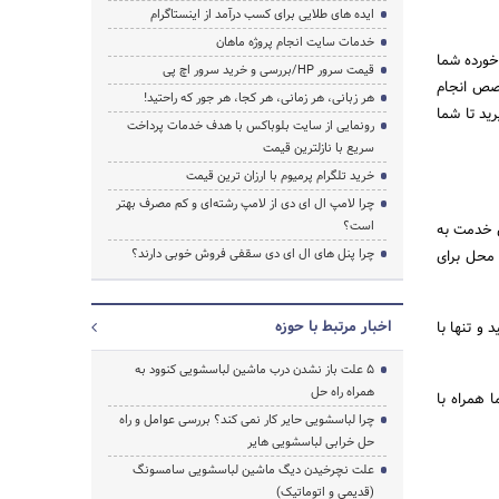
ایده های طلایی برای کسب درآمد از اینستاگرام
خدمات سایت انجام پروژه ماهان
خورده شما
قیمت سرور HP/بررسی و خرید سرور اچ پی
خصص انجام
جستجو
هر زبانی، هر زمانی، هر کجا، هر جور که راحتید!
ید تا شما
رونمایی از سایت بلوباکس با هدف خدمات پرداخت
سریع با نازلترین قیمت
خرید تلگرام پرمیوم با ارزان ترین قیمت
چرا لامپ ال ای دی از لامپ رشته‌ای و کم مصرف بهتر
است؟
ن خدمت به
چرا پنل های ال ای دی سقفی فروش خوبی دارند؟
 محل برای
اخبار مرتبط با حوزه
 و تنها با
5 علت باز نشدن درب ماشین لباسشویی کنوود به
همراه راه حل
 همراه با
چرا لباسشویی حایر کار نمی کند؟ بررسی عوامل و راه
حل خرابی لباسشویی هایر
علت نچرخیدن دیگ ماشین لباسشویی سامسونگ
(قدیمی و اتوماتیک)