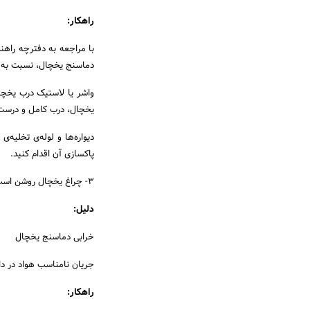
راهکار:
با مراجعه به دفترچه راهن
دماسنج یخچال، نسبت به ت
واشر یا لاستیک درب یخچا
یخچال، درب کامل و درست ب
دیواره‌ها و لوله‌ی تخلیه‌
پاکسازی آن اقدام کنید.
3- چراغ یخچال روشن است ولی کار نمی‌کند!
دلیل:
خرابی دماسنج یخچال
جریان نامناسب هواد در د
راهکار: