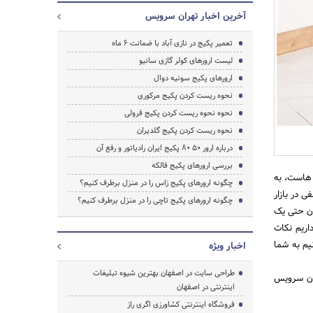
آخرین اخبار تهران سرویس
تعمیر پکیج در نازی آباد با ضمانت 6 ماه
لیست ارورهای کولر گازی سانیو
ارورهای پکیج سونیه دوال
نحوه ریست کردن پکیج مرکوری
نحوه نحوه ریست کردن پکیج فرولی
نحوه ریست کردن پکیج گلدیران
درباره ارور ۵۰ ۸۰ پکیج ایران رادیاتور و رفع آن
بررسی ارورهای پکیج فالکه
انه هاست، به
چگونه ارورهای پکیج زاس را در منزل برطرف کنیم؟
 در بازار
چگونه ارورهای پکیج تاچی را در منزل برطرف کنیم؟
بتوانند 24 ساعت شبانه روز بدون حتی یک
اریم نکات
یم به شما
اخبار ویژه
طراحی سایت در اصفهان بهترین شیوه تبلیغات
ران سرویس
اینترنتی در اصفهان
فروشگاه اینترنتی کشاورزی اگری راز