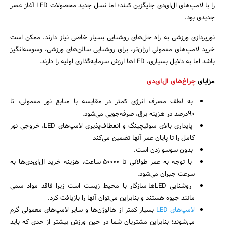
را با لامپ‌های ال‌ای‌دی جایگزین کنند؛ اما نسل جدید محصولات LED آغاز عصر
جدیدی بود.
نورپردازی ورزشی به راه حل‌های روشنایی بسیار خاصی نیاز دارند. ممکن است
خرید لامپ‌های معمولیِ ارزان‌تر، برای روشنایی سالن‌های ورزشی، وسوسه‌انگیز
باشد اما به دلایل بسیاری، LEDها ارزش سرمایه‌گذاری اولیه را دارند.
مزایای
چراغ‌های ال‌ای‌دی
به لطف مصرف انرژی کمتر در مقایسه با منابع نور معمولی، تا
90درصد در هزینه برق، صرفه‌جویی می‌شود.
پایداری بالای سوئیچینگ و انعطاف‌پذیری لامپ‌های LED، خروجی نور
کامل را تا پایان عمر آنها تضمین می‌کند
بدون سوسو زدن است.
با توجه به عمر طولانی تا 50000 ساعت، هزینه خرید ال‌ای‌دی‌ها به
سرعت جبران می‌شود.
روشنایی LEDها سازگار با محیط زیست است زیرا فاقد مواد سمی
مانند جیوه هستند و بنابراین می‌توان آنها را بازیافت کرد.
لامپ‌های LED
بسیار کمتر از هالوژن‌ها و سایر لامپ‌های معمولی گرم
می‌شوند؛ بنابراین مشتریان شما در حین ورزش بیشتر از حدی که باید