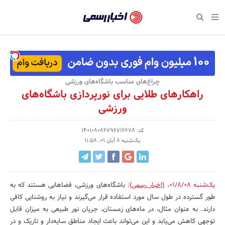
بازگشت
بازگشت
بازگشت
بازگشت
بازگشت
بازگشت
بازگشت
اخبار
رسمی
صفحه نخست پایگاه خبری
صفحه نخست ورزش
صفحه نخست رویداد
صفحه نخست فرهنگی
صفحه نخست اقتصادی
صفحه نخست اجتماعی
صفحه نخست سبک زندگی
-
اقتصادی
رسانه‌ها
تجارت و بازار
علم و آموزش
تازه‌های ورزش
حراج و تخفیف
سلامت و زیبایی
اخبار
اجتماعی
نشریات و کتاب
بهداشت و درمان
مکان‌های ورزشی
کارآفرینی و استارتاپ
روانشناسی و موفقیت
جشنواره، نمایشگاه و هما
چراغ‌های مناسب باشگاه‌های ورزشی
تایید
راهکارهای طلایی برای نورپردازی باشگاه‌های
شده
فرهنگی
مد و لباس
سینما و تئاتر
شهر و جامعه
تجهیزات ورزشی
مسابقه و فراخوان
نفت، انرژی و صنایع وابسته
ورزشی
شرکت‌ها،
ورزش
موسیقی
باشگاه‌ها
حقوقی و قانون
سرگرمی و تفریح
تجارت الکترونیک و فناوری 
کد: 140108086796716678
سازمان‌ها
یک‌شنبه 8 آبان 01، 11:58
سبک زندگی
صنعت و تولید
هنرهای تجسمی
دکوراسیون و منزل
گردشگری و میراث فرهنگی
و
روابط
رویداد
صنایع دستی
محیط زیست
کسب و کار و خرده فروشی
عمومی‌ها
یک‌شنبه 01/8/08
،
(اخبار رسمی)
:
باشگاه‌های ورزشی، فضاهایی هستند که به
تبلیغات و روابط عمومی
صنایع غذایی و کشاورزی
طور گسترده در طول سال مورد استفاده قرار می‌گیرند و نیاز به روشنایی کافی
دارند. به عنوان مثال، در ماه‌های زمستان، جریان نور طبیعی به میزان قابل
کار و استخدام
توجهی کاهش می‌یابد و این می‌تواند باعث ایجاد مناطق سایه‌دار و تاریک و در