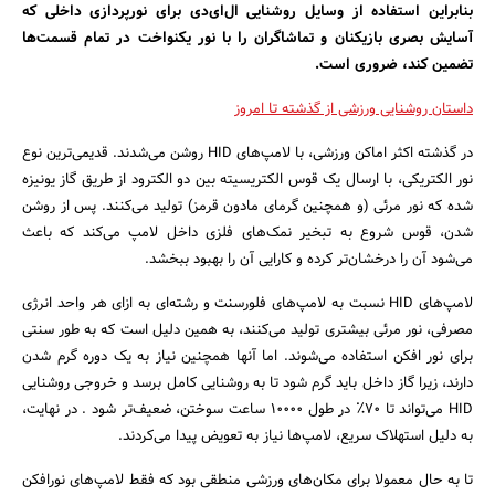
بنابراین استفاده از وسایل روشنایی ال‌ای‌دی برای نورپردازی داخلی که
آسایش بصری بازیکنان و تماشاگران را با نور یکنواخت در تمام قسمت‌ها
تضمین کند، ضروری است.
داستان روشنایی ورزشی از گذشته تا امروز
در گذشته اکثر اماکن ورزشی، با لامپ‌های HID روشن می‌شدند. قدیمی‌ترین نوع
نور الکتریکی، با ارسال یک قوس الکتریسیته بین دو الکترود از طریق گاز یونیزه
شده که نور مرئی (و همچنین گرمای مادون قرمز) تولید می‌کنند. پس از روشن
شدن، قوس شروع به تبخیر نمک‌های فلزی داخل لامپ می‌کند که باعث
می‌شود آن را درخشان‌تر کرده و کارایی آن را بهبود ببخشد.
لامپ‌های HID نسبت به لامپ‌های فلورسنت و رشته‌ای به ازای هر واحد انرژی
مصرفی، نور مرئی بیشتری تولید می‌کنند، به همین دلیل است که به طور سنتی
برای نور افکن استفاده می‌شوند. اما آنها همچنین نیاز به یک دوره گرم شدن
دارند، زیرا گاز داخل باید گرم شود تا به روشنایی کامل برسد و خروجی روشنایی
جستجو
HID می‌تواند تا 70٪ در طول 10000 ساعت سوختن، ضعیف‌تر شود . در نهایت،
به دلیل استهلاک سریع، لامپ‌ها نیاز به تعویض پیدا می‌کردند.
تا به حال معمولا برای مکان‌های ورزشی منطقی بود که فقط لامپ‌های نورافکن