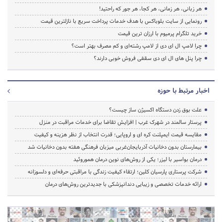
هر زبانی، هر زمانی، هر کجا، هر جور که راحتید!
رونمایی از سایت بلوباکس با هدف خدمات پرداخت سریع با نازلترین قیمت
خرید تلگرام پرمیوم با ارزان ترین قیمت
چرا لامپ ال ای دی از لامپ رشته‌ای و کم مصرف بهتر است؟
چرا پنل های ال ای دی سقفی فروش خوبی دارند؟
اخبار مرتبط با حوزه
علت بوق زدن دستگاه اکسیژن ساز چیست؟
پرستار سالمند در شهرک غرب | افزایش تقاضا برای خدمات مراقبت در منزل
مقایسه قیمت ایمپلنت کره ای و اروپایی؛ قدرت انتخاب از نظر هزینه و کیفیت
بیمارستان بدون دخانیات آذربایجان‌غربی میزبان فرهنگی هفته بدون دخانیات شد
درمان بواسیر با لیزر؛ یکی از روش‌های نوین درمان هموروئید
شرکت پرستاری پارسیان کلین؛ ارتقاء کیفیت زندگی با مراقبتی حرفه‌ای و دلسوزانه
ارائه خدمات تخصصی و زیبایی دندانپزشکی با جدیدترین روش‌های درمان