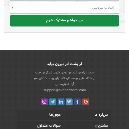
انتخاب سرویس
می خواهم مشترک شوم
از پشت ابر بیرون بیاید
میدان آزادی، ابتدای اتوبان شهید لشکری، جنب
ایستگاه مترو بیمه، کارخانه نوآوری، ساختمان هم
آوا، اخباررسمی
support@akhbarrasmi.com
درباره ما
مجوزها
مشتریان
سوالات متداول