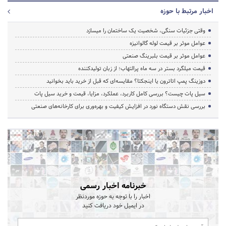
اخبار مرتبط با حوزه
وقتی جزئیات سنگی، شخصیت یک ساختمان را میسازد
عوامل موثر بر قیمت لوله گالوانیزه
عوامل موثر بر قیمت بلبرینگ صنعتی
قیمت میلگرد بستر در سه ماه پرالتهاب؛ از زبان تولیدکننده
دوزینگ پمپ اتاترون یا اینجکتا؟ مقایسه‌ای که قبل از خرید باید بخوانید
سیل پات چیست؟ بررسی کامل کاربرد، عملکرد، مزایا، قیمت و خرید سیل پات
بررسی نقش دستگاه نورد در افزایش کیفیت و بهره‌وری برای کارخانه‌های صنعتی
خبرنامه اخبار رسمی
اخبار را با توجه به حوزه موردنظر
در ایمیل خود دریافت کنید