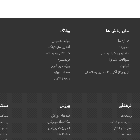
سایر بخش ها
وبلاگ
درباره ما
روابط عمومی
مجوزها
آنلاین مارکتینگ
مشتریان اخبار رسمی
خبرنگاری و رسانه
سوالات متداول
برندسازی
قوانین
ویژه خبرنگاران
از رپورتاژ آگهی تا کمپین رسانه ای
مطالب ویژه
رپورتاژ آگهی
فرهنگی
ورزش
سبک 
رسانه‌ها
تازه‌های ورزش
سلامت 
نشریات و کتاب
مکان‌های ورزشی
روانشن
سینما و تئاتر
تجهیزات ورزشی
مد و ل
موسیقی
باشگاه‌ها
سرگرمی