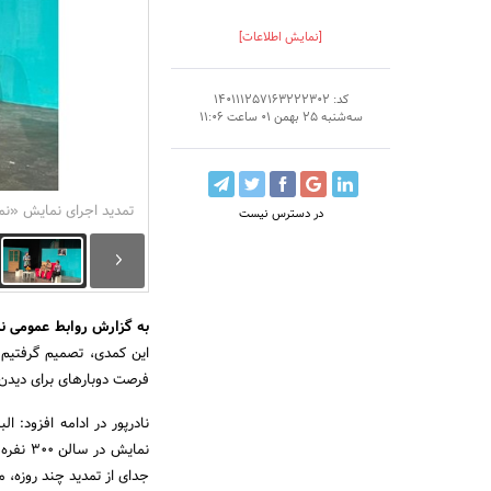
[نمایش اطلاعات]
کد: 140111257163222302
سه‌شنبه 25 بهمن 01 ساعت 11:06
تمدید اجرای نمایش «نما
در دسترس نیست
به گزارش روابط عمومی ن
این کمدی، تصمیم گرفتیم ف
فرصت دوباره­ای برای دیدن 
نمایش 
جدای از تمدید چند روزه، م