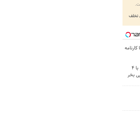
ت.
تخلف
کارنامه
اینترنت LTE پیشگامان رو با 4
ی بخر