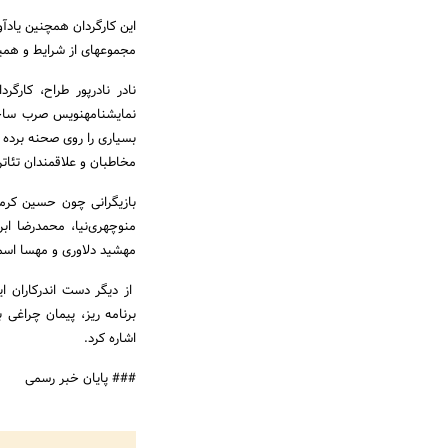
این کارگردان همچنین یادآو
مجموعه­ای از شرایط و همین
نادر نادرپور طراح، کارگ
نمایشنامه­نویس صرب ساخت
بسیاری را روی صحنه برده ک
مخاطبان و علاقمندان تئات
بازیگرانی چون حسین ‌کرمی، 
منوچهری‌نیا، محمدرضا ‌ابر
مهشید دلاوری و مهسا اسماع
از دیگر دست اندرکاران ای
برنامه ریز، پیمان چراغی 
اشاره کرد.
### پایان خبر رسمی