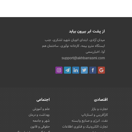
از پشت ابر بیرون بیاید
میدان آزادی، ابتدای اتوبان شهید لشکری، جنب
ایستگاه مترو بیمه، کارخانه نوآوری، ساختمان هم
آوا، اخباررسمی
support@akhbarrasmi.com
اقتصادی
اجتماعی
تجارت و بازار
علم و آموزش
کارآفرینی و استارتاپ
بهداشت و درمان
نفت، انرژی و صنایع وابسته
شهر و جامعه
تجارت الکترونیک و فناوری اطلاعات
حقوقی و قانون