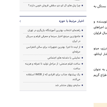
چرا پنل های ال ای دی سقفی فروش خوبی دارند؟
 بستگی به
اخبار مرتبط با حوزه
نویسنده و
ن اجراهای
راهنمای انتخاب بهترین آموزشگاه بازیگری در تهران
بال فراوان
جامع‌ترین مرجع اخبار سینما و معرفی فیلم و سریال
در ایران
از ایده تا اجرا: بهترین تجهیزات برای سالن کنفرانس
درزی، مینو
حرفه‌ای
ر اینانلو،
نمایشی با دغدغه های اجتماعی
ساخت فیلم صنعتی؛ از مراحل تولید تا تعرفه و هزینه
ساخت
 به عنوان
یک پیشنهاد جذاب برای افرادی که از IMDB استفاده
طراح گریم
می‌کنند
سایه‌ی پنهان منتشر شد