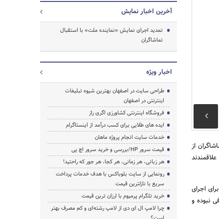
آخرین اخبار نمایش
تمدید اجرای نمایش «نماینده ملت» با استقبال
تماشاگران
جستجو
اخبار ویژه
طراحی سایت در اصفهان بهترین شیوه تبلیغات
اینترنتی در اصفهان
فروشگاه اینترنتی کشاورزی اگری راز
ایده های طلایی برای کسب درآمد از اینستاگرام
خدمات سایت انجام پروژه ماهان
اشاگران از
قیمت سرور HP/بررسی و خرید سرور اچ پی
علاقمندند
هر زبانی، هر زمانی، هر کجا، هر جور که راحتید!
رونمایی از سایت بلوباکس با هدف خدمات پرداخت
سریع با نازلترین قیمت
2 و 21 بهمن 1401) دو سانس ویژه برای اجرای
خرید تلگرام پرمیوم با ارزان ترین قیمت
افی نبوده و
چرا لامپ ال ای دی از لامپ رشته‌ای و کم مصرف بهتر
است؟