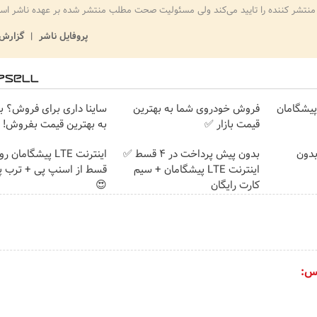
منتشر کننده را تایید می‌کند ولی مسئولیت صحت مطلب منتشر شده بر عهده ناشر اس
پروفایل ناشر
گزارش 
ت پیشگامان
فروش خودروی شما به بهترین
ساینا داری برای فروش؟ با 
قیمت بازار ✅
به بهترین قیمت بفروش!
احت پژو ۲۰6، بدون
بدون پیش پرداخت در 4 قسط ✅
اینترنت LTE پیشگامان + سیم
قسط از اسنپ پی + ترب پ
کارت رایگان
😍
س: