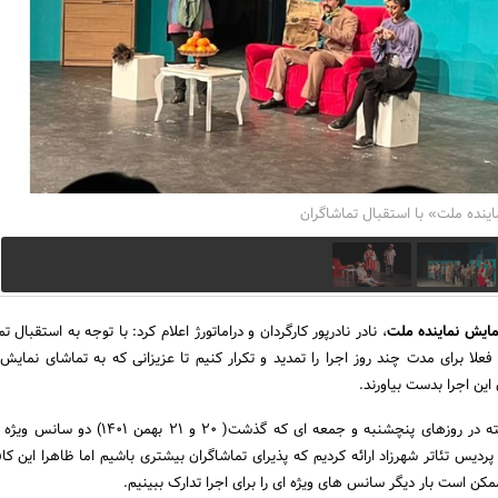
ینده ملت» با استقبال تماشاگران
مایش نماینده ملت
، نادر نادرپور کارگردان و دراماتورژ اعلام کرد: با توجه به استقبال تم
علا برای مدت چند روز اجرا را تمدید و تکرار کنیم تا عزیزانی که به تماشای نمایش 
این اجرا بدست بیاورند.
نادرپور در ادامه افزود: البته در روزهای پنچشنبه و جمعه ای که گذشت( 0
در سالن 300 نفره پردیس تئاتر شهرزاد ارائه کردیم که پذیرای تماشاگران بیشتری باشیم اما ظاهرا این ک
مکن است بار دیگر سانس های ویژه ای را برای اجرا تدارک ببینیم.