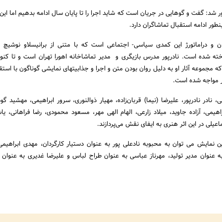
ر شد: گفت و گوهایی در جریان است که شاید اجرا را تا پایان سال ادامه بدهیم اما این
طور ادامه استقبال تماشاگران دارد.
ردان و دراماتورژ این کمدی سیاسی- اجتماعی است که با متنی از برانیسلاو نوشیچ 
ه شده است. نادرپور مدرس بازیگری و مدیر تماشاخانه اهورا تهران است و تا کنو
ه مجموعه آثار او به دلیل روان بودن متن و اجرا و جذابیت­های نمایشی گوناگون با استق
ر مواجه شده است.
نادر ‌نادرپور، علیرضا ‌(نیما) ‌قربان‌زاده، مهیار ‌ذوالنوری، سرور ابراهیمی، مهشید ‌گو
اهیمی، آزاده ‌جاوید، میلاد زارعی، الهام الهی مهر، مسعود محمودی، رضا ‌فراهانی، یاشا
یلی در این اثر هنری به ایفای نقش می‌پردازند.
ن نمایش می توان به محبوبه نادعلی پور به عنوان دستیار کارگردان، مهدی ابراهیمی
به عنوان مدیر تولید، مهرناز عباسی به عنوان طراح لباس و علیرضا غدیری به عنوان 