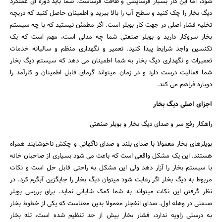
شود، اما این کار بسیار فرسایشی و طاقت فرساست. شما باید دوره ای عملکرد
دیگ بخار را چک کنید و سطح آب را بالا ببرید و اطمینان حاصل کنید که دریچه
تخلیه فشار اصلی در جهت کار بویلر است. اگر مطمئن نیستید که با چه سیستم
بخار سروکار دارید و بویلر صنعتی شما چه مدلی است، مهم است که یک
تکنسین واجد شرایط پیدا کنید. تعمیر و نگهداری منظم و سالیانه خدمات
تعمیرات و نگهداری دیگ بخار به شما اطمینان می دهد که سیستم دیگ بخار
شما فعالیت درست دارد و در زمان میتواند گرمای قابل اطمینان و کارآمد را
دوباره فراهم می کند.
اجزای اصلی دیگ بخار
راهکار رفع سر و صدای دیگ بخار و بویلر صنعتی
بویلرهای بخار معمولا با صدای بلند و صدای ناگهانی و چکش ناخوشایند همراه
هستند. این یک مشکل واقعی است که باعث می شود بسیاری از صاحبان خانه
با سیستم بخار را آزار دهد ولی این مشکل به راحتی قابل حل است و نکات
مربوط به دیگ بخار اگر رعایت شود میتوان دیگ بخار را جایگزین آبگرم کرد. در
نظر گرفتن این نکات میتواند به شما کمک شایانی نماید. برای بررسی بویلر
صنعتی در وهله اول. صدای انفجار معمولا بدین معناست که یکی از خطوط بخار
به درستی زاویه ندارد، فشار بخار بیش از حد تنظیم شده است، تله بخار