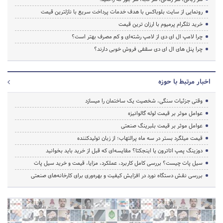
رونمایی از سایت بلوباکس با هدف خدمات پرداخت سریع با نازلترین قیمت
خرید تلگرام پرمیوم با ارزان ترین قیمت
چرا لامپ ال ای دی از لامپ رشته‌ای و کم مصرف بهتر است؟
چرا پنل های ال ای دی سقفی فروش خوبی دارند؟
اخبار مرتبط با حوزه
وقتی جزئیات سنگی، شخصیت یک ساختمان را میسازد
عوامل موثر بر قیمت لوله گالوانیزه
عوامل موثر بر قیمت بلبرینگ صنعتی
قیمت میلگرد بستر در سه ماه پرالتهاب؛ از زبان تولیدکننده
دوزینگ پمپ اتاترون یا اینجکتا؟ مقایسه‌ای که قبل از خرید باید بخوانید
سیل پات چیست؟ بررسی کامل کاربرد، عملکرد، مزایا، قیمت و خرید سیل پات
بررسی نقش دستگاه نورد در افزایش کیفیت و بهره‌وری برای کارخانه‌های صنعتی