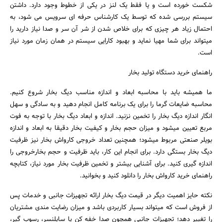
شکست خورده است و یا فقط یک لنز در یکی از خطوط وجود دارد. داشتن
سیستم بررسی شده که توسط یک کارشناس حرفه ای سرویس می شود، به
احتمال زیاد هر چیزی که برای خلاص شدن از شر آن سر و صدا نیاز دارید را
میتواند برای شما مهیا نماید و بهبود کارایی سیستم در همان زمان مورد نیاز
است.
راهنمای خرید دستگاه تولید بخار
ما همیشه باید با محاسبه ابعاد و اندازه مناسب دیگ بخار شروع کنیم.
محاسبه ضایعات گرما را برای یک برنامه کامل انجام دهید و به سادگی و سهل
انگار اندازه دیگ بخار را تخمین نزنید. اندازه و ابعاد دیگ بخار با توجه به فوت
مربع تعیین میشود و میزان حجم بخار و کیفیت بخار دقیقا به ابعاد و اندازه
بویلر صنعتی مربوط میشود؛ همچنین تعداد خروجی کارواش بخار نیز ظرفیت
دیگ بخار بستگی دارد. برای انجام این کار، باید ظرفیت و حجم بخارخروجی را
اندازه گیری کنید. برای آشنایی بیشتر و تخمین ظرفیت بخار مورد نیاز، کتابچه
راهنمای خرید کارواش بخار را دانلود کنید و بخوانید.
نکته حایز اهمیت دیگر در قیمت دیگ بخار ارائه تجهیزات جانبی و خدمات پس
از فروش است که میتواند بسیار کاربردی باشد و میزان رضایت مندی مشتریان
را تغییر دهد؛ تجهیزات جانبی همچون صدا خفه کن یا سایلنسر، رسوب گیر،