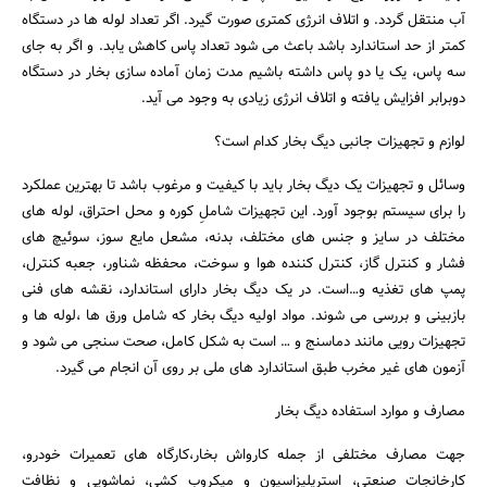
آب منتقل گردد. و اتلاف انرژی کمتری صورت گیرد. اگر تعداد لوله ها در دستگاه
کمتر از حد استاندارد باشد باعث می شود تعداد پاس کاهش یابد. و اگر به جای
سه پاس، یک یا دو پاس داشته باشیم مدت زمان آماده سازی بخار در دستگاه
دوبرابر افزایش یافته و اتلاف انرژی زیادی به وجود می آید.
لوازم و تجهیزات جانبی دیگ بخار کدام است؟
وسائل و تجهیزات یک دیگ بخار باید با کیفیت و مرغوب باشد تا بهترین عملکرد
را برای سیستم بوجود آورد. این تجهیزات شاملِ کوره و محل احتراق، لوله های
مختلف در سایز و جنس های مختلف، بدنه، مشعل مایع سوز، سوئیچ های
فشار و کنترل گاز، کنترل کننده هوا و سوخت، محفظه شناور، جعبه کنترل،
پمپ های تغذیه و…است. در یک دیگ بخار دارای استاندارد، نقشه های فنی
بازبینی و بررسی می شوند. مواد اولیه دیگ بخار که شامل ورق ها ،لوله ها و
تجهیزات رویی مانند دماسنج و … است به شکل کامل، صحت سنجی می شود و
آزمون های غیر مخرب طبق استاندارد های ملی بر روی آن انجام می گیرد.
مصارف و موارد استفاده دیگ بخار
جهت مصارف مختلفی از جمله کارواش بخار،کارگاه های تعمیرات خودرو،
کارخانجات صنعتی، استریلیزاسیون و میکروب کشی، نماشویی و نظافت