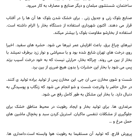
ساختمان، شستشوی مبلمان و دیگر صنایع و مصارف به کار میرود.
صنایع بلوک زنی و جدول زنی . برای خشک شدن بلوک ها آن ها را در آفتاب
قرار می دهند. اکنون شهرداری استفاده از دستگاه بخار را الزام داشته است.
استفاده از بخارشو مقاومت بلوک را بیشتر میکند.
تیرهای چراغ برق. باعث افزایش عمر تیرها می شود. حشره های سفید. اخیرا
روی درخت های تهران شایع شده بود و با سمپاشی و نوار زرد برطرف نمیشد با
بخار از بین می روند. چراکه بخار، حرارتی نیست که به خود درخت آسیب بزند
پس می شود با بخار این حشرات را بدون هیچ ضرری از بین برد.
شست و شوی مخازن سی ان جی. این مخازن پس از تولید براده تولید ی کنند.
در حال حاضر با واترجت شست و شو انجام می شود که زنگاب و پوسیدگی به
جستجو
دنبال دارد. با بخار این مشکل به طور کامل رفع می شود.
مرغداری ها. برای تولید بخار و ایجاد رطوبت در محیط مناطق خشک برای
جلوگیری از مشکلات تنفسی ماکیان. استریل کردن سبد و یخچال ماشین های
حمل مرغ و …
پرورش قارچ. که تولید آن مستقیما به رطوبت هوا وابسته است.دامداری ها.