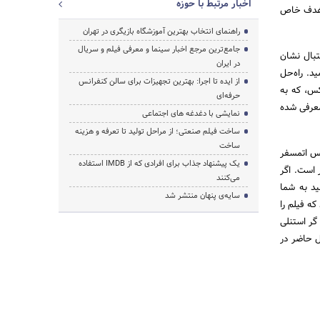
اخبار مرتبط با حوزه
ک هدف خاص
راهنمای انتخاب بهترین آموزشگاه بازیگری در تهران
جامع‌ترین مرجع اخبار سینما و معرفی فیلم و سریال
تبال نشان
در ایران
د. راه‌حل
از ایده تا اجرا: بهترین تجهیزات برای سالن کنفرانس
کس، که به
حرفه‌ای
معرفی شده
نمایشی با دغدغه های اجتماعی
ساخت فیلم صنعتی؛ از مراحل تولید تا تعرفه و هزینه
ساخت
 حس اتمسفر
یک پیشنهاد جذاب برای افرادی که از IMDB استفاده
 است. اگر
می‌کنند
د به شما
سایه‌ی پنهان منتشر شد
د که فیلم را
گر استنلی
در حال حاضر در