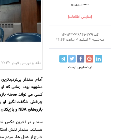
013333*****
[نمایش اطلاعات]
کد: 140111307168410379
سه‌شنبه 2 اسفند 01 ساعت 14:44
نقد و بررسی فیلم Hustle 2022
در دسترس نیست
آدام سندلر بی‌تردیدتری
چرخش شگفت‌انگیز او به
بازی‌های NBA و بازیکنان در فیلم فوق‌العاده استرس‌زا «جواهرات بریده نشده» ۲۰۱۹ است.
خارج از هتل ها، مردم محل