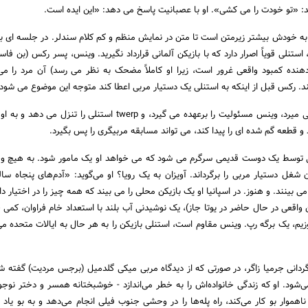
د: «تو خودت را می کشی». او با عصبانیت پاسخ می دهد: «این ایده است.
 خودش بیشتر زیرمتن است تا متن در نمایش منظم و کم کلام سندلر. در جلسه ای با
ستنلی قویاً اصرار دارد که با بازیکن آلمانی قرارداد نگیرید. وینس، پسر رکس (بن فاس
نده کمبود واقعی غرور است، زیرا او کاملاً مضحک به نظر می رسد) آن مرد را م
. رکس قبل از اینکه به استنلی یک دستیار مربی اعطا کند متوجه این موضوع می شود.
کنسرت دوام ندارد رکس می میرد، وینس مسئولیت را برعهده می گیرد، و twerp استنلی را تن
 و قطعه گم شده ای را پیدا کند، می تواند مسابقه مربیگری را پس بگیرد.
تنلی توسط یک دوست قدیمی سرگرم می شود که می خواهد او یک مامور شود. به هیچ و
شغل دستیار مربی را برگرداند. آویزان به یک رویا؟ او می‌گوید: «آدم‌های پنجاه ساله
 می بینند. و هنوز. در اسپانیا او یک بازیکن محلی را می بیند که همه چیز را در اختیار دار
 واقعی در حال حاضر در یوتا جاز)، یک نوشیدنی آب بلند با استعداد خام فراوان، کمی 
زیم، یک برگه رپ. وینس مقاوم است، استنلی بازیکن را به هر حال به ایالات متحده می 
رگردانی جرمیا زاگر، در صورتی که از دیدگاه مربی میکی گلدمیل (برجس مردیت) گفته شد
می‌شود. او که زندگی خانواده‌اش را به خطر می‌اندازد - خوشبختانه همسر و دختر نوجو
 ناهموار بو کار می‌کند، راه پله‌ها را در وحشی جنوب فیلی انجام می‌دهد و به بو یاد