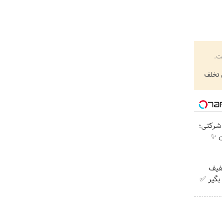
ت.
تخلف
تی شرکتی؛
ن ✨
با ۲۵٪ تخفیف
بگیر ✅