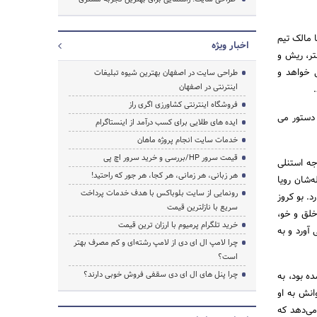
 مالک تیم
اخبار ویژه
تر، ریش و
ی خواهد و
طراحی سایت در اصفهان بهترین شیوه تبلیغات
اینترنتی در اصفهان
فروشگاه اینترنتی کشاورزی اگری راز
زل می دهد و به او دستور می
ایده های طلایی برای کسب درآمد از اینستاگرام
خدمات سایت انجام پروژه ماهان
قیمت سرور HP/بررسی و خرید سرور اچ پی
جه استنلی
هر زبانی، هر زمانی، هر کجا، هر جور که راحتید!
‌شان رویا
رونمایی از سایت بلوباکس با هدف خدمات پرداخت
د. بو کروز
سریع با نازلترین قیمت
خلق و خو،
خرید تلگرام پرمیوم با ارزان ترین قیمت
آورد و به
چرا لامپ ال ای دی از لامپ رشته‌ای و کم مصرف بهتر
است؟
چرا پنل های ال ای دی سقفی فروش خوبی دارند؟
ه بود، به
انش به او
 می‌دهد که