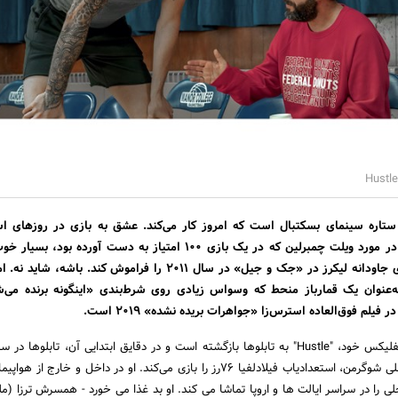
ن ستاره سینمای بسکتبال است که امروز کار می‌کند. عشق به بازی در روزهای اس
مشهود بود، زمانی که او در مورد ویلت چمبرلین که در یک بازی 100 امتیاز به دست آورده 
کسی می تواند صحنه بازی جاودانه لیکرز در «جک و جیل» در سال 2011 را فراموش کند. باش
‌عنوان یک قمارباز منحط که وسواس زیادی روی شرط‌بندی «اینگونه برنده می‌
سندلر در آخرین عکس نتفلیکس خود، "Hustle" به تابلوها بازگشته است و در دقایق ابتدایی آن، تابلوه
هستند. سندلر نقش استنلی شوگرمن، استعدادیاب فیلادلفیا ۷۶رز را بازی می‌کند. او در داخل و خارج
ی را در سراسر ایالت ها و اروپا تماشا می کند. او بد غذا می خورد - همسرش ترزا (مل