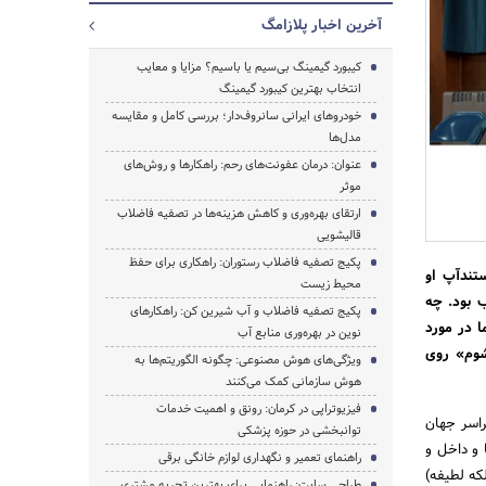
آخرین اخبار پلازامگ
کیبورد گیمینگ بی‌سیم یا باسیم؟ مزایا و معایب
انتخاب بهترین کیبورد گیمینگ
خودروهای ایرانی سانروف‌دار؛ بررسی کامل و مقایسه
مدل‌ها
عنوان: درمان عفونت‌های رحم: راهکارها و روش‌های
موثر
ارتقای بهره‌وری و کاهش هزینه‌ها در تصفیه فاضلاب
قالیشویی
جستجو
پکیج تصفیه فاضلاب رستوران: راهکاری برای حفظ
تندآپ او
محیط زیست
بود، بسیار خوب بود. چه
پکیج تصفیه فاضلاب و آب شیرین کن: راهکارهای
ه، شاید نه. اما در مورد
نوین در بهره‌وری منابع آب
شوم» روی
ویژگی‌های هوش مصنوعی: چگونه الگوریتم‌ها به
هوش سازمانی کمک می‌کنند
فیزیوتراپی در کرمان: رونق و اهمیت خدمات
ا در سراسر جهان
توانبخشی در حوزه پزشکی
 از هواپیما و داخل و
راهنمای تعمیر و نگهداری لوازم خانگی برقی
که لطیفه)
طراحی سایت: راهنمایی برای بهترین تجربه مشتری