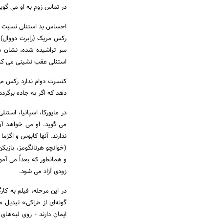
در تماس زوم به او می گوی
احساس بد استنلی نسبت به
رکس مریک (رابرت دووال)، ا
سر تراشیده شده، نشان ده
استنلی عقب نشینی می کند
دهد که اگر به جاده برگردد
در مایورکا، اسپانیا، اس
می گوید. او می خواهد آن 
ندارند. آنها کابوس و اگزما
(خوانچو هرنانگومز، بازیکن
و همانطور که بعداً می آمو
زودی آزاد می شود.
در این مرحله، فیلم به کا
گونه‌ای از «راکی» تبدیل 
ایمان دارند - روی لبه‌های