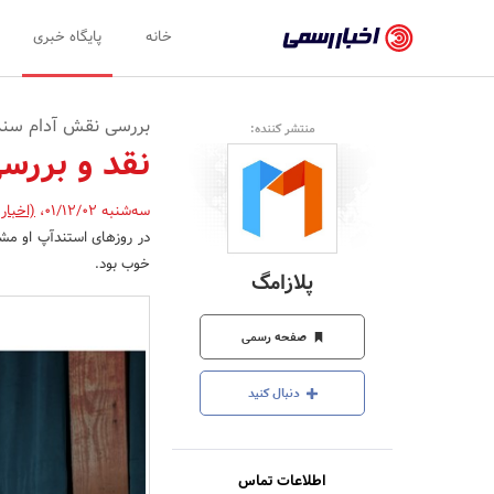
اخبار
خانه
پایگاه خبری
رسمی
-
بررسی نقش آدام سند
منتشر کننده:
اخبار
نقد و بررسی فیلم 
تایید
سه‌شنبه 01/12/02
،
(اخبار
شده
شرکت‌ها،
خوب بود.
پلازامگ
سازمان‌ها
و
صفحه رسمی
روابط
دنبال کنید
عمومی‌ها
اطلاعات تماس