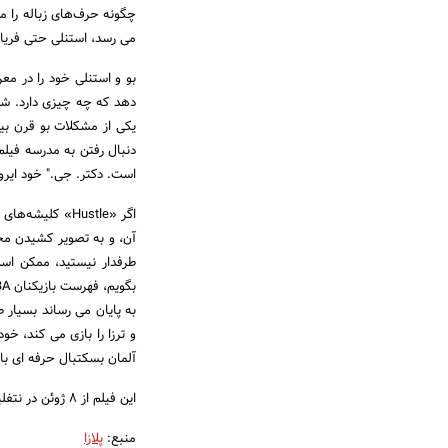
چگونه حرف‌های زباله را 
می رسد، استنلی حتی فریاد 
بو و استنلی خود را در مع
دهد که چه چیزی دارد. شما 
یکی از مشکلات بو قرن بیس
دنبال رفتن به مدرسه فیل
است. دکتر. جی." خود ایرو
اگر «Hustle» ک
آن، و به تصویر کشیدن مح
طرفدار نیستید، ممکن اس
به پایان می رساند بسیار 
آلمان بسکتبال حرفه ای باز
این فیلم از ۸ ژوئن در نتفلیکس در دسترس است.
منبع:
پلازا