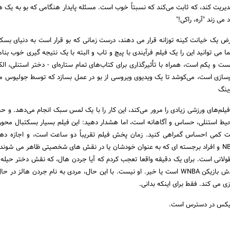
مدیریت کند، که ثابت می‌کند که نسبتاً خوب است. مسئله پایدار هنگامی که بو به ی
می زند "آره، راکی!"
رض یک خیانت کینه توزانه قرار می دهند، درست زمانی که بو قرار است به دنیای بسک
می توانید این را یک فیلم فرآیندی با پیچ و تاب و البته با یک نتیجه گیری خوب بنامی
ت و یکم است، همراه با تأثیرگذاری برای کتاب‌های تمام ستاره‌ای - دختر استنلی، ال
م‌سازی است، می‌کوشد تا یک ویدیوی ویروسی از بو در عمل بسازد که توسط جولیوس 
ینگ
لیشه‌های فیلم‌های ورزشی زیادی را مرور می‌کند، این کار را با یک لمس سبک انجام می‌دهد. و
یط استنلی، حساس و آگاهانه است، اما هشدار دهید: این فیلم بسیار بسکتبال محور
ت کمی احساس گمراهی کنید. زمان پخش فیلم تقریباً دو ساعت است، و اجازه دهی
بگویم، فهرست بازیکنان NBA و افراد برجسته ای که به عنوان خودشان یا در نقش های شخصیتی ظاهر می شون
طولانی است. برای یک دقیقه واقعا تعجب کردم که آیا جردن هال، که نقش دختر حیله 
و ترزا را بازی می کند، خودش بازیکن WNBA است یا خیر. او نیست. با این حال، مردی به نام جردن هالز 
ی می کند. فقط برای اینکه بدانی.