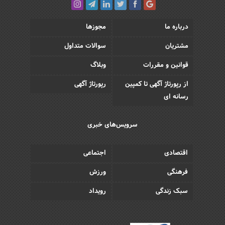
درباره ما
مجوزها
مشتریان
سوالات متداول
قوانین و مقررات
وبلاگ
از رپورتاژ آگهی تا کمپین
رپورتاژ آگهی
رسانه ای
سرویس‌های خبری
اقتصادی
اجتماعی
فرهنگی
ورزش
سبک زندگی
رویداد