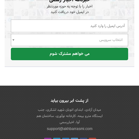
اخبار را با توجه به حوزه موردنظر
در ایمیل خود دریافت کنید
انتخاب سرویس
می خواهم مشترک شوم
از پشت ابر بیرون بیاید
میدان آزادی، ابتدای اتوبان شهید لشکری، جنب
ایستگاه مترو بیمه، کارخانه نوآوری، ساختمان هم
آوا، اخباررسمی
support@akhbarrasmi.com