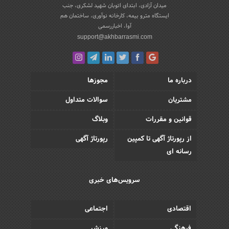
میدان آزادی، ابتدای اتوبان شهید لشکری، جنب
ایستگاه مترو بیمه، کارخانه نوآوری، ساختمان هم
آوا، اخباررسمی
support@akhbarrasmi.com
درباره ما
مجوزها
مشتریان
سوالات متداول
قوانین و مقررات
وبلاگ
از رپورتاژ آگهی تا کمپین
رپورتاژ آگهی
رسانه ای
سرویس‌های خبری
اقتصادی
اجتماعی
فرهنگی
ورزش