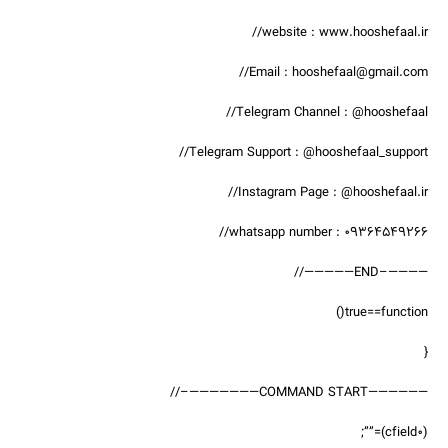
website : www.hooshefaal.ir//
Email : hooshefaal@gmail.com//
Telegram Channel : @hooshefaal//
Telegram Support : @hooshefaal_support//
Instagram Page : @hooshefaal.ir//
whatsapp number : 09364549266//
————–END—————//
true==function()
{
——————COMMAND START———————–//
(cfield0)=””;