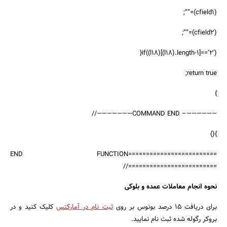
(cfield1)=””;
(cfield2)=””;
if((l18)[(l18).length-1]==’2′){
return true;
}
——————– COMMAND END———————//
}()
=========================END FUNCTION
=========================//
نحوه انجام معاملات عمده و بلوکی
برای دریافت 15 درصد بونوس بر روی
ثبت نام در آمارکتس
کلیک کنید و در
بروکر رگوله شده ثبت نام نمایید.