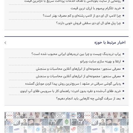
رونمایی از سایت بلوباکس با هدف خدمات پرداخت سریع با نازلترین قیمت
خرید تلگرام پرمیوم با ارزان ترین قیمت
چرا لامپ ال ای دی از لامپ رشته‌ای و کم مصرف بهتر است؟
چرا پنل های ال ای دی سقفی فروش خوبی دارند؟
اخبار مرتبط با حوزه
پراپ تریدینگ چیست و چرا بین تریدرهای ایرانی محبوب شده است؟
ارتقا و بهینه سازی سایت وبرانو
معرفی سنجور؛ مجموعه‌ای از ابزارهای آنلاین محاسبات و سنجش
معرفی سنجور؛ مجموعه‌ای از ابزارهای آنلاین محاسبات و سنجش
ردیابی گوشی سرقتی در مشهد | سریع‌ترین روش پیدا کردن موبایل گمشده
خرید طلای آب‌شده و نقره بدون اجرت؛ راهنمای کار با سرویس طلای آپِ اینوی
بعد از سرقت گوشی چه کارهایی باید انجام دهیم؟