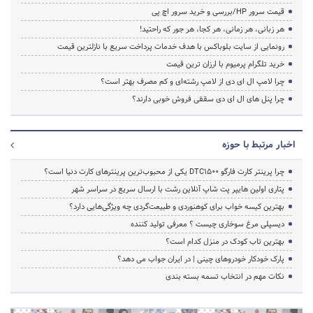
قیمت سرور HP/بررسی و خرید سرور اچ پی
هر زبانی، هر زمانی، هر کجا، هر جور که راحتید!
رونمایی از سایت بلوباکس با هدف خدمات پرداخت سریع با نازلترین قیمت
خرید تلگرام پرمیوم با ارزان ترین قیمت
چرا لامپ ال ای دی از لامپ رشته‌ای و کم مصرف بهتر است؟
چرا پنل های ال ای دی سقفی فروش خوبی دارند؟
اخبار مرتبط با حوزه
چرا پرینتر کارت فارگو DTC1500 یکی از محبوب‌ترین پرینترهای کارت دنیا است؟
پتاری اولین هایپر پت شاپ آنلاین رشت با ارسال سریع در سراسر شهر
بهترین کیسه خواب برای کوهنوردی و طبیعت‌گردی چه ویژگی‌هایی دارد؟
دیسپلی مرغ سوخاری چیست ؟ معرفی تولید کننده
بهترین تاب کودک در منزل کدام است؟
پارک خودکار خودروهای چینی | در ایران جواب می دهد؟
نکات مهم در انتخاب تسمه بسته بندی