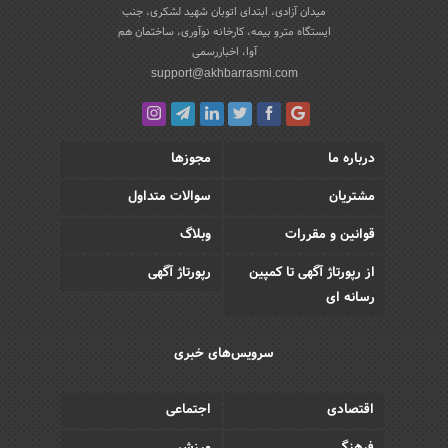
میدان آزادی، ابتدای اتوبان شهید لشکری، جنب
ایستگاه مترو بیمه، کارخانه نوآوری، ساختمان هم
آوا، اخباررسمی
support@akhbarrasmi.com
درباره ما
مجوزها
مشتریان
سوالات متداول
قوانین و مقررات
وبلاگ
از رپورتاژ آگهی تا کمپین
رپورتاژ آگهی
رسانه ای
سرویس‌های خبری
اقتصادی
اجتماعی