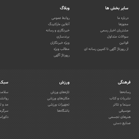
سایر بخش ها
وبلاگ
درباره ما
روابط عمومی
مجوزها
آنلاین مارکتینگ
مشتریان اخبار رسمی
خبرنگاری و رسانه
سوالات متداول
برندسازی
قوانین
ویژه خبرنگاران
از رپورتاژ آگهی تا کمپین رسانه ای
مطالب ویژه
رپورتاژ آگهی
فرهنگی
ورزش
سبک 
رسانه‌ها
تازه‌های ورزش
سلامت 
نشریات و کتاب
مکان‌های ورزشی
روانشن
سینما و تئاتر
تجهیزات ورزشی
مد و ل
موسیقی
باشگاه‌ها
سرگرمی
هنرهای تجسمی
دکوراس
صنایع دستی