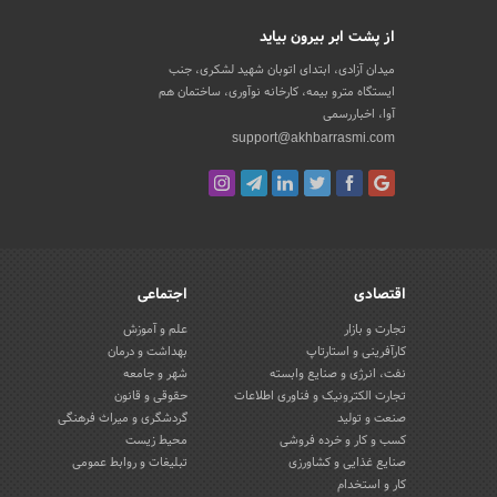
از پشت ابر بیرون بیاید
میدان آزادی، ابتدای اتوبان شهید لشکری، جنب
ایستگاه مترو بیمه، کارخانه نوآوری، ساختمان هم
آوا، اخباررسمی
support@akhbarrasmi.com
اقتصادی
اجتماعی
تجارت و بازار
علم و آموزش
کارآفرینی و استارتاپ
بهداشت و درمان
نفت، انرژی و صنایع وابسته
شهر و جامعه
تجارت الکترونیک و فناوری اطلاعات
حقوقی و قانون
صنعت و تولید
گردشگری و میراث فرهنگی
کسب و کار و خرده فروشی
محیط زیست
صنایع غذایی و کشاورزی
تبلیغات و روابط عمومی
کار و استخدام