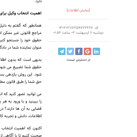
دارد.
[نمایش اطلاعات]
اهمیت انتخاب وکیل برای 
همانطور که گفتم به دلیل
کد: 140202117259722687
مراجع قانونی غیر ممکن اس
دوشنبه 11 اردیبهشت 02 ساعت 01:56
حقوق خود را جستجو کنید.
عنوان نماینده شما در داد
بدیهی است که بدون اطلاعا
در دسترس نیست
حقوق شما تضییع می شود. 
شود. این روش بازدهی بسیار
حق شما را طبق قانون مطال
می توانید تصور کنید که ا
را ببینید و با ورود به هر
قضایی به آن ها دارند؟ د
اطلاعات، دانش و تجربه کا
اکنون که اهمیت انتخاب و
صحبت کنیم تا با آگاهی از