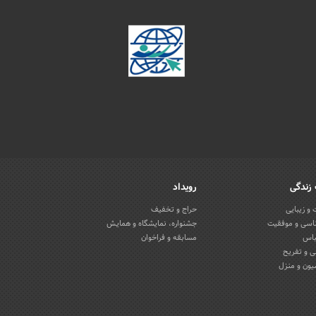
زندگی
رویداد
و زیبایی
حراج و تخفیف
اسی و موفقیت
جشنواره، نمایشگاه و همایش
باس
مسابقه و فراخوان
 و تفریح
یون و منزل