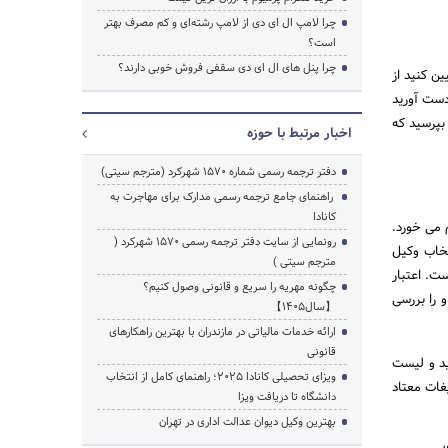
چرا لامپ ال ای دی از لامپ رشته‌ای و کم مصرف بهتر
است؟
چرا پنل های ال ای دی سقفی فروش خوبی دارند؟
ن کنید از
دست آورید
بپرسید که
اخبار مرتبط با حوزه
دفتر ترجمه رسمی شماره ۱۵۷۰ شهرکرد (مترجم سیتی)
راهنمای جامع ترجمه رسمی مدارک برای مهاجرت به
کانادا
 می خورد.
رونمایی از سایت دفتر ترجمه رسمی 1570 شهرکرد (
تخاب وکیل
مترجم سیتی )
ت. اعتبار
چگونه مهریه را سریع و قانونی وصول کنیم؟
و را بررسی
【سال1405】
ارائه خدمات مالیاتی در مازندران با بهترین راهکارهای
قانونی
ید و لیست
ویزای تحصیلی کانادا ۲۰۲۵؛ راهنمای کامل از انتخاب
یغات معتاد
دانشگاه تا دریافت ویزا
بهترین وکیل دیوان عدالت اداری در تهران