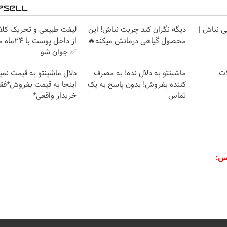
یی نباش |
دیگه نگران کبد چربت نباش! این
لیفت طبیعی و تحریک کلا
محصول گیاهی درمانش میکنه🔥
از داخل پوس
✅ جوان شو
ات
ماشینتو به دلال نده! به مصرف
دلال ماشینتو به قیمت نمیخ
کننده بفروش! بدون پاسخ به یک
اینجا به قیمت بفروش*فق
تماس
خریدار واقعی*
س: