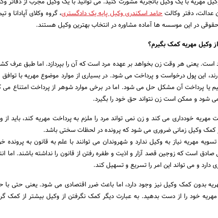
کیل مهریه با یک وکیل باتجربه مشورت کنید. می توانید با یک وکیل مجرب از دفاتر وک
ن عدالت، دفتر وکالت
حامد اسکندری وکیل پایه یک دادگستری
، گروه وکلای آپادانا و ت
قوقی در این موسسه ها آماده مشاوره در انتخاب بهترین وکیل هستند.
از وکیل مهریه کمک بگیرم؟
 است. یعنی هر وقت زن بخواهد بر عهده مرد است که آن را بپردازد. اما طبق عرف کشو
ند، این پول درخواست و پرداخت می شود. در بسیاری از موارد موضوع مهریه با توافق
 یا پرداخت آن مشکل حل می شود. اما در برخی موارد شوهر از پرداخت امتناع می کن
 شود و ممکن است زن نتواند حق خود را بگیرد.
ت مهریه خودداری می کند و زن نمی تواند مرد را ملزم به پرداخت مهریه کند، باید از و
ر کمک وکیل زمانی ضروری می شود که پرونده در لحظات سختی باشد.
تسویه مهریه نیاز به وکیل ندارد و شهروندان می توانند با علم به قانون به پرونده خ
نی صادق است که زوجین قصد آزار و اذیت و طفره رفتن از قانون را نداشته باشند. اما ا
ی دارد و می تواند این امر را تسریع و تسهیل کند.
هریه بدون کمک وکیل نیز وجود دارد، اما باعث ضرر اقتصادی می شود. یعنی حتی با 
یه خود را از دست بدهید. به عبارت دیگر کمک نگرفتن از وکیل بیشتر از کمک گر