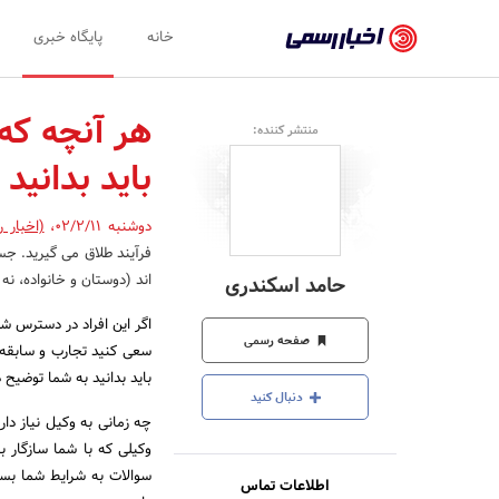
اخبار
خانه
پایگاه خبری
رسمی
-
هر آنچه که 
منتشر کننده:
اخبار
باید بدانید
تایید
شده
دوشنبه 02/2/11
،
(اخبار 
فرآیند طلاق می گیرید. جس
شرکت‌ها،
اند (دوستان و خانواده، نه
حامد اسکندری
سازمان‌ها
اگر این افراد در دسترس شم
و
صفحه رسمی
سعی کنید تجارب و سابقه و
روابط
باید بدانید به شما توضیح د
دنبال کنید
عمومی‌ها
چه زمانی به وکیل نیاز داری
وکیلی که با شما سازگار 
سوالات به شرایط شما بست
اطلاعات تماس