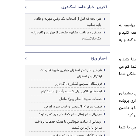
آخرین اخبار حامد اسکندری
هر آنچه که قبل از انتخاب یک وکیل مهریه و طلاق
مراجعه به
باید بدانید
عه کنید و
معرفی و دریافت مشاوره حقوقی از بهترین وکلای پایه
یک دادگستری
 کند و به
اخبار ویژه
فا کنید و
شما کم می
طراحی سایت در اصفهان بهترین شیوه تبلیغات
 مشکل شما
اینترنتی در اصفهان
فروشگاه اینترنتی کشاورزی اگری راز
جستجو
ایده های طلایی برای کسب درآمد از اینستاگرام
ی بیشماری
خدمات سایت انجام پروژه ماهان
اری پرونده
قیمت سرور HP/بررسی و خرید سرور اچ پی
 با داشتن
هر زبانی، هر زمانی، هر کجا، هر جور که راحتید!
 کرد.
رونمایی از سایت بلوباکس با هدف خدمات پرداخت
می با شما
سریع با نازلترین قیمت
خرید تلگرام پرمیوم با ارزان ترین قیمت