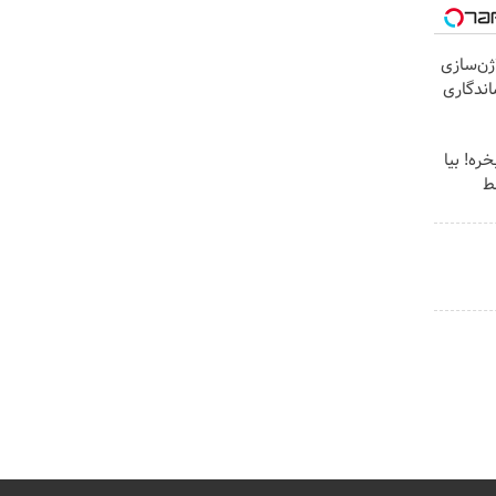
ژن‌سازی
ت با 24ماه ماندگاری
ره! بیا
ط