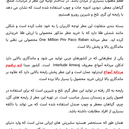
طعم مطلوب بسیاری از مردان باشد. در ساختار اولیه این عطر از مرکبات، صمغ،
گیاهان معطر، دودی، ادویه جات و چوب استفاده شده است که نشان می دهد
با رایحه ای گرم، تلخ و شیرین روبرو هستیم.
بسته بندی متفاوت این عطر توجه کاربران را به خود جلب کرده است و شکلی
مانند شمش طلا دارد که با خرید عطر مذکور محصولی با ارزش طلا خریداری
کرده اید. عطر مردانه One Million Priv Paco Raban محصولی بی نظیر با
ماندگاری بالا و پخش بالا است.
یکی از عطرهایی که در کشورهای عربی تولید می شود و ماندگاری بالایی دارد
ادکلن مردانه آمواج معروف Interlude Amwaj است. کشور مبدا
ادو پرفیوم
مردانه آمواج
اینترلود عمان است و این عطر پخش رایحه بالایی دارد که علاوه بر
ماندگاری بالا ارزش خرید محصول را بسیار بالا برده است.
رایحه به کار رفته در تولید این عطر گرم، تلخ و شیرین است که برای استفاده در
فصول پاییز و زمستان بسیار مناسب است. در تهیه این عطر از رایحه های گل،
چرم، گیاهان معطر و چوب صندل استفاده شده است که می تواند با ذائقه
بسیاری از افراد مطابقت داشته باشد.
همان طور که مستحضر هستید سلبریتی های ایرانی مدتی است که وارد دنیای