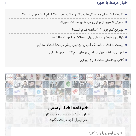
اخبار مرتبط با حوزه
تفاوت کاشت ابرو با میکروبلیدینگ و هاشور چیست؟ کدام گزینه بهتر است؟
معرفی 5 مورد از بهترین کرم های ضد لک صورت
بهترین کرم پودر 24 ساعته کدام است؟
کراتین و هوش: مکملی برای عضلات یا تقویت حافظه؟
پوست شفاف با ضد لک امونی: بهترین روش درمان لک‌های مقاوم
آموزش ساخت بهترین اسپری های نرم‌ کننده موی خانگی
گلاب و کاهش حالت تهوع بارداری
خبرنامه اخبار رسمی
اخبار را با توجه به حوزه موردنظر
در ایمیل خود دریافت کنید