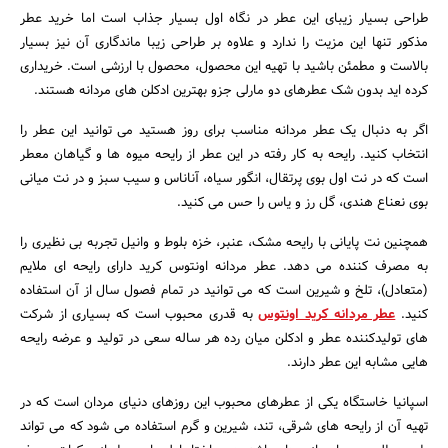
طراحی بسیار زیبای این عطر در نگاه اول بسیار جذاب است اما خرید عطر
مذکور تنها این مزیت را ندارد و علاوه بر طراحی زیبا ماندگاری آن نیز بسیار
بالاست و مطمئن باشید با تهیه این محصول، محصول با ارزشی است. خریداری
کرده اید بدون شک عطرهای دو مارلی جزو بهترین ادکلن های مردانه هستند.
اگر به دنبال یک عطر مردانه مناسب برای روز هستید می توانید این عطر را
انتخاب کنید. رایحه به کار رفته در این عطر از رایحه میوه ها و گیاهان معطر
است که در نت اول بوی پرتقال، انگور سیاه، آناناس و سیب سبز و در نت میانی
بوی نعناع هندی، گل رز و یاس را حس می کنید.
همچنین نت پایانی با رایحه مشک، عنبر، خزه بلوط و وانیل تجربه بی نظیری را
به مصرف کننده می دهد. عطر مردانه اونتوس کرید دارای رایحه ای ملایم
(متعادل)، تلخ و شیرین است که می توانید در تمام فصول سال از آن استفاده
کنید.
عطر مردانه کرید اونتوس
به قدری محبوب است که بسیاری از شرکت
های تولیدکننده عطر و ادکلن میان رده هر ساله سعی در تولید و عرضه رایحه
هایی مشابه این عطر دارند.
اسپانیا خاستگاه یکی از عطرهای محبوب این روزهای دنیای مردان است که در
تهیه آن از رایحه های شرقی، تند، شیرین و گرم استفاده می شود که می تواند