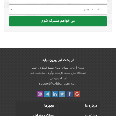
انتخاب سرویس
می خواهم مشترک شوم
از پشت ابر بیرون بیاید
میدان آزادی، ابتدای اتوبان شهید لشکری، جنب
ایستگاه مترو بیمه، کارخانه نوآوری، ساختمان هم
آوا، اخباررسمی
support@akhbarrasmi.com
درباره ما
مجوزها
مشتریان
سوالات متداول