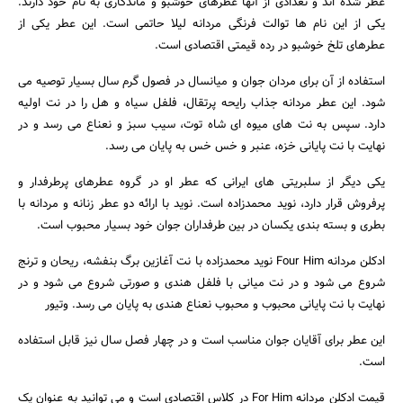
عطر شده اند و تعدادی از آنها عطرهای خوشبو و ماندگاری به نام خود دارند.
یکی از این نام ها توالت فرنگی مردانه لیلا حاتمی است. این عطر یکی از
عطرهای تلخ خوشبو در رده قیمتی اقتصادی است.
استفاده از آن برای مردان جوان و میانسال در فصول گرم سال بسیار توصیه می
شود. این عطر مردانه جذاب رایحه پرتقال، فلفل سیاه و هل را در نت اولیه
دارد. سپس به نت های میوه ای شاه توت، سیب سبز و نعناع می رسد و در
نهایت با نت پایانی خزه، عنبر و خس خس به پایان می رسد.
یکی دیگر از سلبریتی های ایرانی که عطر او در گروه عطرهای پرطرفدار و
پرفروش قرار دارد، نوید محمدزاده است. نوید با ارائه دو عطر زنانه و مردانه با
بطری و بسته بندی یکسان در بین طرفداران جوان خود بسیار محبوب است.
ادکلن مردانه Four Him نوید محمدزاده با نت آغازین برگ بنفشه، ریحان و ترنج
شروع می شود و در نت میانی با فلفل هندی و صورتی شروع می شود و در
نهایت با نت پایانی محبوب و محبوب نعناع هندی به پایان می رسد. وتیور
این عطر برای آقایان جوان مناسب است و در چهار فصل سال نیز قابل استفاده
است.
قیمت ادکلن مردانه For Him در کلاس اقتصادی است و می توانید به عنوان یک