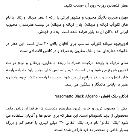
عطر اقتصادی روزانه روی آن حساب کنید.
مهران مدیری بازیگر محبوب و مشهور ایرانی با ارائه 4 عطر مردانه و زنانه با نام
های کلوزآپ (زنانه و مردانه)، پلان (زنانه و مردانه) در لیست هنرمندان محبوب
ایرانی که ادکلن آن به بازار عرضه شده است. به نام خودش
ادوپرفیوم مردانه کلوزآپ مناسب برای آقایان بالای 30 سال است. این عطر در
خانواده عطرهای تند و تلخ، مقرون به صرفه و در کلاس اقتصادی است
نمای نزدیک با رایحه مرکبات همراه با رایحه ماندارین، پرتقال و ترنج در نت
آغازین شروع می شود و در قسمت دوم و اسانس های میانی وارد خانواده رایحه
های فلفل، یاس، سدر و پاتچولی می شود. سپس با رایحه مشک، چرم، وانیل و
عنبر به پایانی ماندگار و سنگین می رسد.
ادکلن بلک افغان
- Nasomatto Black Afgano
یکی از محبوب ترین و خاص ترین عطرهای دنیاست که طرفداران زیادی دارد.
محصولی از برند ناسوماتو است. این عطر که برای خانم ها و آقایان استفاده می
شود "بلک افگانو" نام دارد. بلک افغانی 30 میلی لیتری با حجم کم و بزرگ
بسیار خاص و منحصر به فرد طراحی شده است.