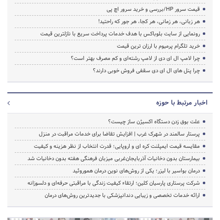
قیمت سرور HP/بررسی و خرید سرور اچ پی
هر زبانی، هر زمانی، هر کجا، هر جور که راحتید!
رونمایی از سایت بلوباکس با هدف خدمات پرداخت سریع با نازلترین قیمت
خرید تلگرام پرمیوم با ارزان ترین قیمت
چرا لامپ ال ای دی از لامپ رشته‌ای و کم مصرف بهتر است؟
چرا پنل های ال ای دی سقفی فروش خوبی دارند؟
اخبار مرتبط با حوزه
علت بوق زدن دستگاه اکسیژن ساز چیست؟
پرستار سالمند در شهرک غرب | افزایش تقاضا برای خدمات مراقبت در منزل
مقایسه قیمت ایمپلنت کره ای و اروپایی؛ قدرت انتخاب از نظر هزینه و کیفیت
بیمارستان بدون دخانیات آذربایجان‌غربی میزبان فرهنگی هفته بدون دخانیات شد
درمان بواسیر با لیزر؛ یکی از روش‌های نوین درمان هموروئید
شرکت پرستاری پارسیان کلین؛ ارتقاء کیفیت زندگی با مراقبتی حرفه‌ای و دلسوزانه
ارائه خدمات تخصصی و زیبایی دندانپزشکی با جدیدترین روش‌های درمان