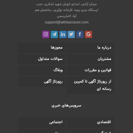
میدان آزادی، ابتدای اتوبان شهید لشکری، جنب
ایستگاه مترو بیمه، کارخانه نوآوری، ساختمان هم
آوا، اخباررسمی
support@akhbarrasmi.com
درباره ما
مجوزها
مشتریان
سوالات متداول
قوانین و مقررات
وبلاگ
از رپورتاژ آگهی تا کمپین
رپورتاژ آگهی
رسانه ای
سرویس‌های خبری
اقتصادی
اجتماعی