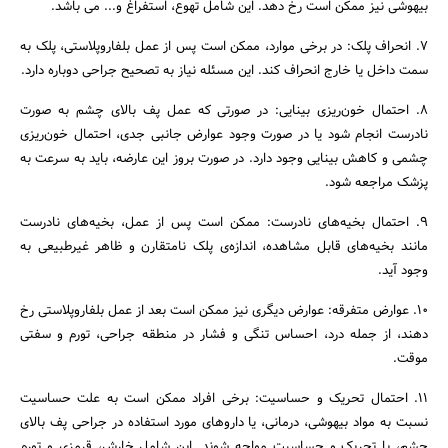
بیهوشی نیز ممکن است رخ دهد. این شامل تهوع، استفراغ و... می باشد.
7. انحراف پلک: در برخی موارد، ممکن است پس از عمل بلفاروپلاستی، پلک به
سمت داخل یا خارج انحراف کند. این مسئله نیاز به تصحیح جراحی دوباره دارد.
8. احتمال خون‌ریزی بینایی: در صورتی که عمل پف بالای چشم به صورت
نادرست انجام شود یا در صورت وجود عوارض جانبی جدی، احتمال خون‌ریزی
چشمی و کاهش بینایی وجود دارد. در صورت بروز این عارضه، باید به سرعت به
پزشک مراجعه شود.
9. احتمال بخیه‌های نادرست: ممکن است پس از عمل، بخیه‌های نادرست
مانند بخیه‌های قابل مشاهده، اندازه‌ی پلک نامتقارن و ظاهر غیرطبیعی به
وجود آید.
10. عوارض متفرقه: عوارض دیگری نیز ممکن است بعد از عمل بلفاروپلاستی رخ
دهند، از جمله درد، احساس تنگی و فشار در منطقه جراحی، تورم و سفتی
موقت.
11. احتمال تحریک و حساسیت: برخی افراد ممکن است به علت حساسیت
نسبت به مواد بیهوشی، درمانی، یا داروهای مورد استفاده در جراحی پف بالای
چشم، با تحریک و حساسیت مواجه شوند. این شامل خارش، قرمزی و تورم