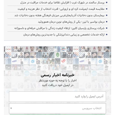
پرستار سالمند در شهرک غرب | افزایش تقاضا برای خدمات مراقبت در منزل
مقایسه قیمت ایمپلنت کره ای و اروپایی؛ قدرت انتخاب از نظر هزینه و کیفیت
بیمارستان بدون دخانیات آذربایجان‌غربی میزبان فرهنگی هفته بدون دخانیات شد
درمان بواسیر با لیزر؛ یکی از روش‌های نوین درمان هموروئید
شرکت پرستاری پارسیان کلین؛ ارتقاء کیفیت زندگی با مراقبتی حرفه‌ای و دلسوزانه
ارائه خدمات تخصصی و زیبایی دندانپزشکی با جدیدترین روش‌های درمان
خبرنامه اخبار رسمی
اخبار را با توجه به حوزه موردنظر
در ایمیل خود دریافت کنید
انتخاب سرویس