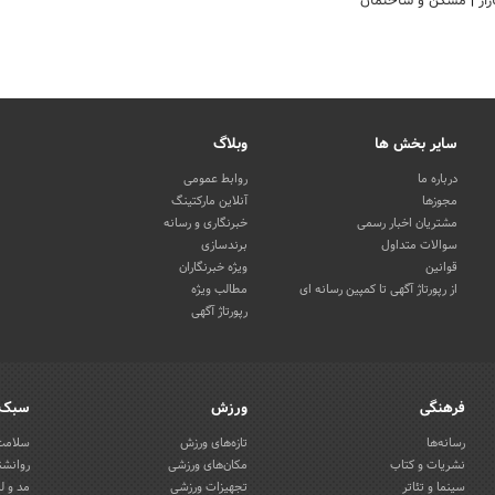
زار
|
مسکن و ساختمان
سایر بخش ها
وبلاگ
درباره ما
روابط عمومی
مجوزها
آنلاین مارکتینگ
مشتریان اخبار رسمی
خبرنگاری و رسانه
سوالات متداول
برندسازی
قوانین
ویژه خبرنگاران
از رپورتاژ آگهی تا کمپین رسانه ای
مطالب ویژه
رپورتاژ آگهی
فرهنگی
ورزش
سبک 
رسانه‌ها
تازه‌های ورزش
سلامت 
نشریات و کتاب
مکان‌های ورزشی
روانشن
سینما و تئاتر
تجهیزات ورزشی
مد و ل