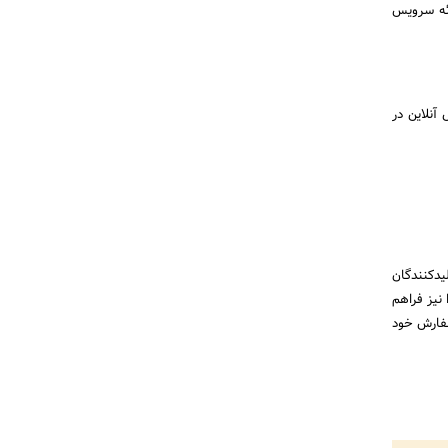
علیه کشور ایران وب سایت onlinemetals امکان ارائه سرویس
آنلاین در
یدکنندگان
 نیز فراهم
ان دریافت کرده و سفارش خود