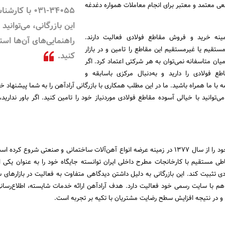
ی معتمد و معتبر برای انجام معاملات همواره دغدغه
34055-031 با کارش
این بازرگانی، می‌توانید ا
ینه خرید و فروش مقاطع فولادی فعالیت دارند.
راهنمایی‌های آن‌ها است
تقیم یا غیرمستقیم این مقاطع را تامین و در بازار
کنید.
میان متاسفانه نمی‌توان به هر شرکتی اعتماد کرد. اگر
 فولادی را دارید و به‌دنبال مرکزی باسابقه و
ه با ما همراه باشید. ما در این مطلب همکاری با بازرگانی آرادآهن را به شما پیشنهاد خ
ی‌توانید با خیالی آسوده مقاطع فولادی موردنیاز خود را تامین کنید. اگر باور ندارید
بازرگانی آرادآهن فعالیت خود را از سال 1377 در زمینه عرضه انواع آهن‌آلات ساختمانی و صنعتی شروع کر
باطی مستقیم با کارخانجات مطرح داخلی ایران توانسته جایگاه خود را به عنوان یکی از
ی تثبیت کند. این بازرگانی به دلیل داشتن دیدگاهی متفاوت به فعالیت در بازارهای س
 هم با سایت رسمی خود فعالیت دارد. هدف آرادآهن ارائه خدمات شایسته، اطلاع‌رسان
ت و در نتیجه افزایش سطح رضایت مشتریان با تکیه بر تجربه است.