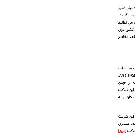
نیاز هنوز
ی آرادآهن تماس بگیرید.
می توانید
 کشور برای
تلف مقاطع
، کانادا،
Just wha
ه از جهان
 این شرکت
رود. لازم به ذکر است به دلیل تحریم های بین الملی علیه کشور ایران وب سایت MetalsDepot امکان ارائه
 این شرکت
ند. مشتری
شرکت
اینجا