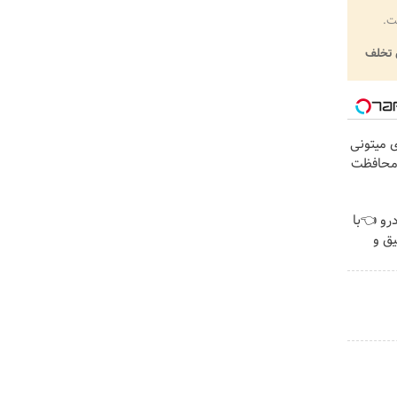
ت.
تخلف
ی میتونی
 محافظت
رو 👈با
یق و