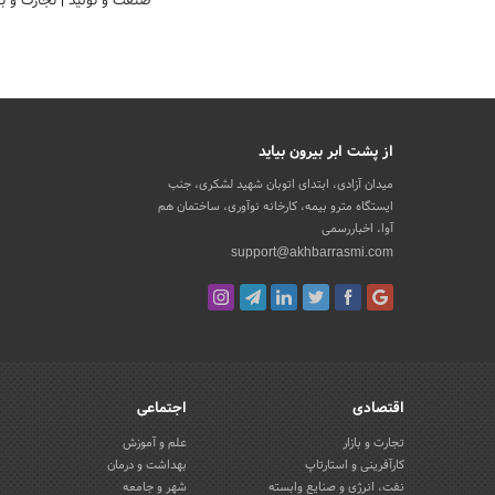
صنعت و تولید
|
تجارت و با
از پشت ابر بیرون بیاید
میدان آزادی، ابتدای اتوبان شهید لشکری، جنب
ایستگاه مترو بیمه، کارخانه نوآوری، ساختمان هم
آوا، اخباررسمی
support@akhbarrasmi.com
اقتصادی
اجتماعی
تجارت و بازار
علم و آموزش
کارآفرینی و استارتاپ
بهداشت و درمان
نفت، انرژی و صنایع وابسته
شهر و جامعه