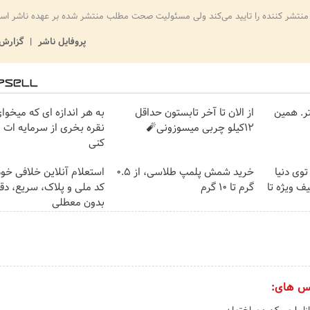
منتشر کننده را تایید می‌کند ولی مسئولیت صحت مطلب منتشر شده بر عهده ناشر اس
پروفایل ناشر
گزارش 
ن تتر. همین
از الان تا آخر تابستون حداقل
به هر اندازه ای که میخوا
12کیلو چربی میسوزونی🧨
نقره بخری از سرمایه ات
کنی
وی دنیا
خرید شمش پلمپ طلاسی، از ۰.۵
استعلام آنلاین خلافی خود
ف ویژه تا
گرم تا ۱۰ گرم
کد ملی و پلاک، سریع، دق
بدون معطلی
س های: