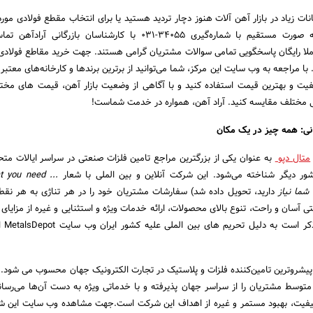
ات زیاد در بازار آهن آلات هنوز دچار تردید هستید یا برای انتخاب مقطع فولادی مورد 
ابهام دارید ، می‌توانید به صورت مستقیم با شماره‌گیری 34055-031 با کارشناسان بازرگان
ملا رایگان پاسخگویی تمامی سوالات مشتریان گرامی هستند. جهت خرید مقاطع فولادی 
با مراجعه به وب سایت این مرکز، شما می‌توانید از برترین برندها و کارخانه‌های معتبر
فیت و بهترین قیمت استفاده کنید و با آگاهی از وضعیت بازار آهن، قیمت های مخ
انی مختلف مقایسه کنید. آراد آهن، همواره در خدمت شماست!
انی: همه چیز در یک مکان
متال دپو
به عنوان یکی از بزرگترین مراجع تامین فلزات صنعتی در سراسر ایالات متحده
t you need ...
شما نیاز
دارید، تحویل داده شد) سفارشات مشتریان خود را در هر تناژی به هر نقط
ی آسان و راحت، تنوع بالای محصولات، ارائه خدمات ویژه و استثنایی و غیره از مزایای
به شمار می‌
 پیشروترین تامین‌کننده فلزات و پلاستیک در تجارت الکترونیک جهان محسوب می شود.
سط مشتریان را از سراسر جهان پذیرفته و با خدماتی ویژه به دست آن‌ها می‌رسا
اکیفیت، بهبود مستمر و غیره از اهداف این شرکت است.جهت مشاهده وب سایت این 