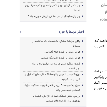
ناسان
چرا لامپ ال ای دی از لامپ رشته‌ای و کم مصرف بهتر
است؟
ز
چرا پنل های ال ای دی سقفی فروش خوبی دارند؟
فاده
اخبار مرتبط با حوزه
واهیم کرد.
وقتی جزئیات سنگی، شخصیت یک ساختمان را
میسازد
، نگاهی به
عوامل موثر بر قیمت لوله گالوانیزه
عوامل موثر بر قیمت بلبرینگ صنعتی
قیمت میلگرد بستر در سه ماه پرالتهاب؛ از زبان
تولیدکننده
ده است. در تمام
دوزینگ پمپ اتاترون یا اینجکتا؟ مقایسه‌ای که قبل از
 بزرگترین
خرید باید بخوانید
نتی اکتفا
سیل پات چیست؟ بررسی کامل کاربرد، عملکرد، مزایا،
ی دقیق در
قیمت و خرید سیل پات
بررسی نقش دستگاه نورد در افزایش کیفیت و
بهره‌وری برای کارخانه‌های صنعتی