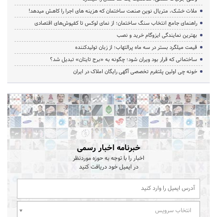
ملات خشک، متریال نوین صنعت ساختمان که هزینه‌ های اجرا را کاهش میدهد!
راهنمای جامع انتخاب سنگ ساختمان؛ از نمای لوکس تا کفپوش‌های اقتصادی
بهترین نمایندگی ایزوگام خرید و نصب
قیمت میلگرد بستر در سه ماه پرالتهاب؛ از زبان تولیدکننده
ساختمانی که قرار بود ویران شود؛ چگونه به «برج تایتان» تبدیل شد؟
خونه چی اولین پلتفرم تخصصی آگهی رایگان املاک در ایران
خبرنامه اخبار رسمی
اخبار را با توجه به حوزه موردنظر
در ایمیل خود دریافت کنید
انتخاب سرویس