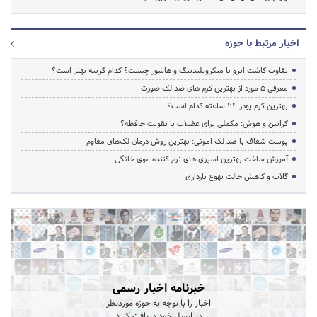
اخبار مرتبط با حوزه
تفاوت کاشت ابرو با میکروبلیدینگ و هاشور چیست؟ کدام گزینه بهتر است؟
معرفی 5 مورد از بهترین کرم های ضد لک صورت
بهترین کرم پودر 24 ساعته کدام است؟
کراتین و هوش: مکملی برای عضلات یا تقویت حافظه؟
پوست شفاف با ضد لک امونی: بهترین روش درمان لک‌های مقاوم
آموزش ساخت بهترین اسپری های نرم‌ کننده موی خانگی
گلاب و کاهش حالت تهوع بارداری
خبرنامه اخبار رسمی
اخبار را با توجه به حوزه موردنظر
در ایمیل خود دریافت کنید