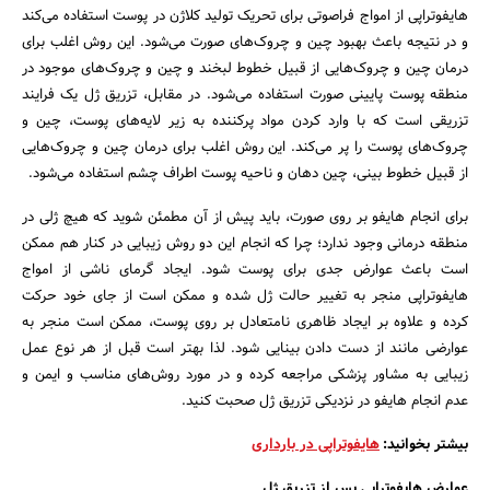
هایفوتراپی از امواج فراصوتی برای تحریک تولید کلاژن در پوست استفاده می‌کند
و در نتیجه باعث بهبود چین و چروک‌های صورت می‌شود. این روش اغلب برای
درمان چین و چروک‌هایی از قبیل خطوط لبخند و چین و چروک‌های موجود در
منطقه پوست پایینی صورت استفاده می‌شود. در مقابل، تزریق ژل یک فرایند
تزریقی است که با وارد کردن مواد پرکننده به زیر لایه‌های پوست، چین و
چروک‌های پوست را پر می‌کند. این روش اغلب برای درمان چین و چروک‌هایی
از قبیل خطوط بینی، چین دهان و ناحیه پوست اطراف چشم استفاده می‌شود.
جستجو
برای انجام ‌هایفو بر روی صورت، باید پیش از آن مطمئن شوید که هیچ ژلی در
منطقه درمانی وجود ندارد؛ چرا که انجام این دو روش زیبایی در کنار هم ممکن
است باعث عوارض جدی برای پوست شود. ایجاد گرمای ناشی از امواج
هایفوتراپی منجر به تغییر حالت ژل شده و ممکن است از جای خود حرکت
کرده و علاوه بر ایجاد ظاهری نامتعادل بر روی پوست، ممکن است منجر به
عوارضی مانند از دست دادن بینایی شود. لذا بهتر است قبل از هر نوع عمل
زیبایی به مشاور پزشکی مراجعه کرده و در مورد روش‌های مناسب و ایمن و
عدم انجام هایفو در نزدیکی تزریق ژل صحبت کنید.
بیشتر بخوانید:
هایفوتراپی در بارداری
عوارض هایفوتراپی پس از تزریق ژل