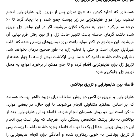
همانطور که اشاره کردیم به هیچ عنوان پس از تزریق ژل، هایفوتراپی انجام
ندهید، زیرا امواج هایفوتراپی در زیر پوست جمع شده و با ایجاد گرما تا 60
درجه سانتی‌گراد منجر به تحریک کلاژن می‌شود. اگر در این نواحی ژل تزریق
شده باشد، گرمای حاصله باعث تغییر حالت ژل و از بین رفتن فرم نهایی آن
می‌شود. این موضوع در اکثر موارد باعث بروز بیماری‌های پوستی شده که اغلب
غیرقابل جبران است و حتی با تخلیه ژل، به طور صحیح درمان نخواهد شد.
بنابراین دقت داشته باشید که حتما پس ازگذشت بیش از سه تا چهار هفته از
تزریق ژل برای هایفوتراپی اقدام کرده و تا جای ممکن از برخورد امواج، به محل
تزریق ژل جلوگیری شود.
فاصله بین هایفوتراپی و تزریق بوتاکس
هایفوتراپی و تزریق بوتاکس دو روش مختلف برای بهبود ظاهر پوست هستند
که بر اساس عملکرد متفاوتی انجام می‌شوند. با این حال، در بعضی موارد،
ممکن است این دو روش همزمان انجام شوند. فاصله زمانی هایفوتراپی بعد از
بوتاکس به نظر پزشک متخصص بستگی دارد، هرچند که بهتر است بین انجام
این دو روش زیبایی حداقل یک تا دو ماه فاصله وجود داشته باشد تا پوست پس
از تزریق بوتاکس به خوبی ریکاوری شده و آمادگی برای انجام هایفوتراپی را