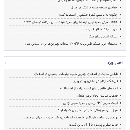
آستیگماتیسم چشم + تشخیص، علائم و درمان
خواندن نسخه چشم پزشکی در منزل
چگونه به درستی قطره چشمی را استفاده کنیم
### معرفی جدیدترین ترندها برای خرید عینک طبی مردانه در سال 2024
خرید عینک با انواع بیمه
عینک آفتابی برای سفر
ترندهای برتر عینک طبی زنانه 2024؛ انتخاب بهترین‌ها برای استایل مدرن
اخبار ویژه
طراحی سایت در اصفهان بهترین شیوه تبلیغات اینترنتی در اصفهان
فروشگاه اینترنتی کشاورزی اگری راز
ایده های طلایی برای کسب درآمد از اینستاگرام
خدمات سایت انجام پروژه ماهان
قیمت سرور HP/بررسی و خرید سرور اچ پی
هر زبانی، هر زمانی، هر کجا، هر جور که راحتید!
رونمایی از سایت بلوباکس با هدف خدمات پرداخت سریع با نازلترین قیمت
خرید تلگرام پرمیوم با ارزان ترین قیمت