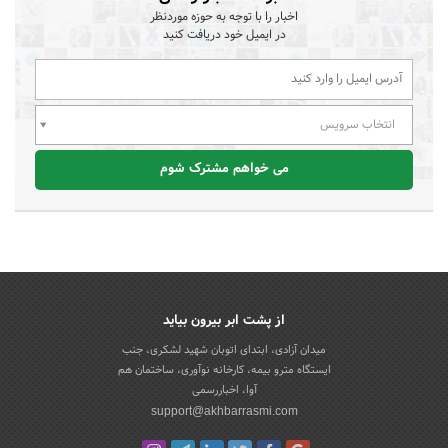
اخبار را با توجه به حوزه موردنظر
در ایمیل خود دریافت کنید
انتخاب سرویس
می خواهم مشترک شوم
از پشت ابر بیرون بیاید
میدان آزادی، ابتدای اتوبان شهید لشکری، جنب
ایستگاه مترو بیمه، کارخانه نوآوری، ساختمان هم
آوا، اخباررسمی
support@akhbarrasmi.com