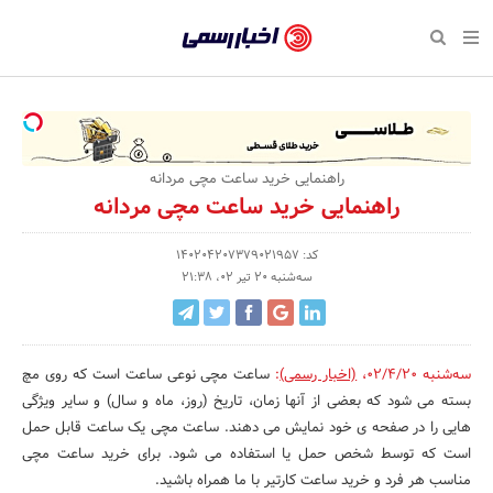
بازگشت
بازگشت
بازگشت
بازگشت
بازگشت
بازگشت
بازگشت
اخبار
رسمی
صفحه نخست پایگاه خبری
صفحه نخست ورزش
صفحه نخست رویداد
صفحه نخست فرهنگی
صفحه نخست اقتصادی
صفحه نخست اجتماعی
صفحه نخست سبک زندگی
-
اقتصادی
رسانه‌ها
تجارت و بازار
علم و آموزش
تازه‌های ورزش
حراج و تخفیف
سلامت و زیبایی
اخبار
اجتماعی
نشریات و کتاب
بهداشت و درمان
مکان‌های ورزشی
کارآفرینی و استارتاپ
روانشناسی و موفقیت
جشنواره، نمایشگاه و هما
راهنمایی خرید ساعت مچی مردانه
تایید
راهنمایی خرید ساعت مچی مردانه
شده
فرهنگی
مد و لباس
سینما و تئاتر
شهر و جامعه
تجهیزات ورزشی
مسابقه و فراخوان
نفت، انرژی و صنایع وابسته
شرکت‌ها،
کد: 140204207379021957
ورزش
موسیقی
باشگاه‌ها
حقوقی و قانون
سرگرمی و تفریح
تجارت الکترونیک و فناوری 
سه‌شنبه 20 تیر 02، 21:38
سازمان‌ها
سبک زندگی
صنعت و تولید
هنرهای تجسمی
دکوراسیون و منزل
گردشگری و میراث فرهنگی
و
روابط
رویداد
صنایع دستی
محیط زیست
کسب و کار و خرده فروشی
سه‌شنبه 02/4/20
،
(اخبار رسمی)
:
ساعت مچی نوعی ساعت است که روی مچ
بسته می شود که بعضی از آنها زمان، تاریخ (روز، ماه و سال) و سایر ویژگی
عمومی‌ها
تبلیغات و روابط عمومی
صنایع غذایی و کشاورزی
هایی را در صفحه ی خود نمایش می دهند. ساعت مچی یک ساعت قابل حمل
است که توسط شخص حمل یا استفاده می شود. برای خرید ساعت مچی
کار و استخدام
مناسب هر فرد و خرید ساعت کارتیر با ما همراه باشید.