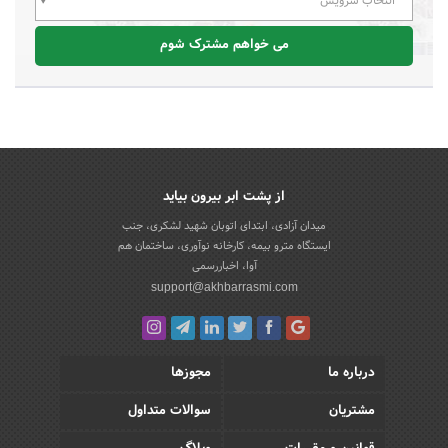
انتخاب سرویس
می خواهم مشترک شوم
از پشت ابر بیرون بیاید
میدان آزادی، ابتدای اتوبان شهید لشکری، جنب
ایستگاه مترو بیمه، کارخانه نوآوری، ساختمان هم
آوا، اخباررسمی
support@akhbarrasmi.com
درباره ما
مجوزها
مشتریان
سوالات متداول