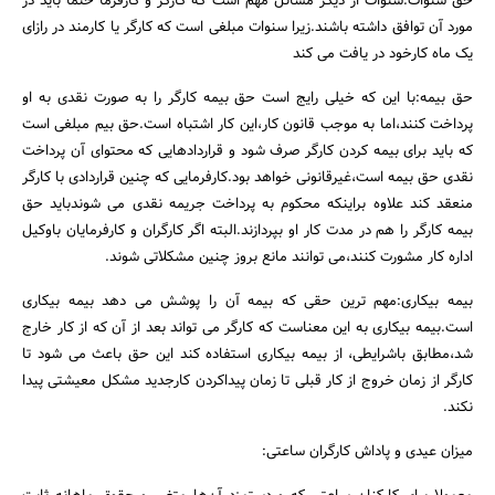
حق سنوات:سنوات از دیگر مسائل مهم است که کارگر و کارفرما حتما باید در
مورد آن توافق داشته باشند.زیرا سنوات مبلغی است که کارگر یا کارمند در رازای
یک ماه کارخود در یافت می کند
حق بیمه:با این که خیلی رایج است حق بیمه کارگر را به صورت نقدی به او
پرداخت کنند،اما به موجب قانون کار،این کار اشتباه است.حق بیم مبلغی است
که باید برای بیمه کردن کارگر صرف شود و قراردادهایی که محتوای آن پرداخت
نقدی حق بیمه است،غیرقانونی خواهد بود.کارفرمایی که چنین قراردادی با کارگر
منعقد کند علاوه براینکه محکوم به پرداخت جریمه نقدی می شوندباید حق
بیمه کارگر را هم در مدت کار او بپردازند.البته اگر کارگران و کارفرمایان باوکیل
اداره کار مشورت کنند،می توانند مانع بروز چنین مشکلاتی شوند.
بیمه بیکاری:مهم ترین حقی که بیمه آن را پوشش می دهد بیمه بیکاری
است.بیمه بیکاری به این معناست که کارگر می تواند بعد از آن که از کار خارج
شد،مطابق باشرایطی، از بیمه بیکاری استفاده کند این حق باعث می شود تا
کارگر از زمان خروج از کار قبلی تا زمان پیداکردن کارجدید مشکل معیشتی پیدا
نکند.
میزان عیدی و پاداش کارگران ساعتی: