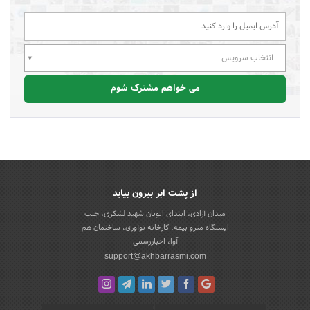
انتخاب سرویس
می خواهم مشترک شوم
از پشت ابر بیرون بیاید
میدان آزادی، ابتدای اتوبان شهید لشکری، جنب
ایستگاه مترو بیمه، کارخانه نوآوری، ساختمان هم
آوا، اخباررسمی
support@akhbarrasmi.com