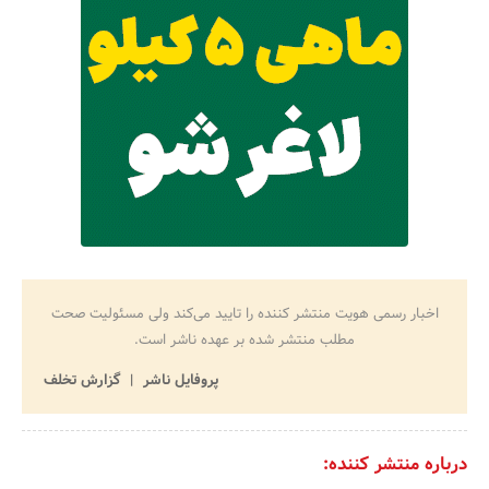
اخبار رسمی هویت منتشر کننده را تایید می‌کند ولی مسئولیت صحت
مطلب منتشر شده بر عهده ناشر است.
پروفایل ناشر
گزارش تخلف
درباره منتشر کننده: