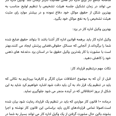
سامانه جامع کار برای اداره کار محل فعالیت کارگر ارسال کند .وکیل اداره کار
می تواند در زمان تشکیل جلسه هیئت تشخیص با تنظیم لوایح مناسب به
بهترین شکل از حقوق موکل خود دفاع نموده و در بیشتر موارد رای مثبت
هیئت تشخیص را به نفع موکل خود بگیرد.
بهترین وکیل اداره کار در یزد:
وکیل اداره کار باید برهمه قوانین اداره کار آشنا باشد تا بتواند حقوق ضایع شده
شما را برگرداند.از آنجایی که مسائل حقوقی،فضایی پرتنش ایجاد می کنند،بهتر
جستجو
است با مشورت با کار بلدترین وکیل حقوق ما در استان یزد ،دغدغه های ذهنی
خود را کاهش دهید.
نکات مهم درتنظیم قرارداد کار:
قبل از آن که به موضوع اختلافات میان کارگر و کارفرما بپردازیم به نکاتی که
باید در تنظیم یک قرار داد به آن باید دقت شود اشاره خواهیم کرد شاید به این
شکل از بروز اختلافاتی که در آینده منجر می شود جلوگیری نماید.
درماده 10 قانون کار مواردی که باید در تنظیم یک قرارداد رعایت شود بیان شده
است.اصولا تمامی قراردادهای کاری باید براساس این قانون کار نوشته و اجرا
بشوند.بااین حال مشورت گرفتن از یک وکیل اداره کار می تواند بسیار به شما در