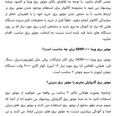
معتبر اقدام نمایید. با توجه به تقاضای بالای موتور برق ویما و کمبود عرضه
پیشنهاد می شود با مجموعه آکاتولز برای استعلام موجود شدن موتور برق در
ارتباط باشید تا به محض شارژ موتور برق خرید خود را با اطمینان خاطر از
نمایندگی آکاتولز انجام دهید. لطفاً قبل از خرید با تحقیقات لازم درباره دستگاه
هایی که نیاز به اتصال به برق دارید و مشخص کردن برق مورد نیاز که بر روی
دستگاه های شما قید شده است نسبت به انتخاب موتور برق مناسب اقدام
نمایید.
موتور برق ویما SKN4000 برای چه مناسب است؟
موتور برق ویما SKN4000 برای اکثر ابزارآلات برقی مثل تلویزیون،دریل، سنگ
فرز، هیلتی، کفکش (با برق مورد نیاز 12 آمپر)، کولر گازی 9000 وات، دستگاه
جوش اینورتر با سیم جوش 2 مناسب است.
موتور برق گازوئیلی بخریم یا موتور برق بنزینی؟
چنانچه بصورت طولانی بالای 4 ساعت بی وقفه می خواهید از موتور برق
استفاده کنید ما به شما موتور برق گازوئیلی پیشنهاد می دهیم اما از آنجا که
عموم مردم بطور مداوم از موتور برق استفاده نمی کنند و موتور برق های دیزلی
صدا و آلودگی بیشتری نسبت به موتور برق های بنزینی ایجاد می کنند و نیز