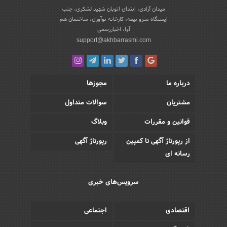
میدان آزادی، ابتدای اتوبان شهید لشکری، جنب
ایستگاه مترو بیمه، کارخانه نوآوری، ساختمان هم
آوا، اخباررسمی
support@akhbarrasmi.com
درباره ما
مجوزها
مشتریان
سوالات متداول
قوانین و مقررات
وبلاگ
از رپورتاژ آگهی تا کمپین
رپورتاژ آگهی
رسانه ای
سرویس‌های خبری
اقتصادی
اجتماعی