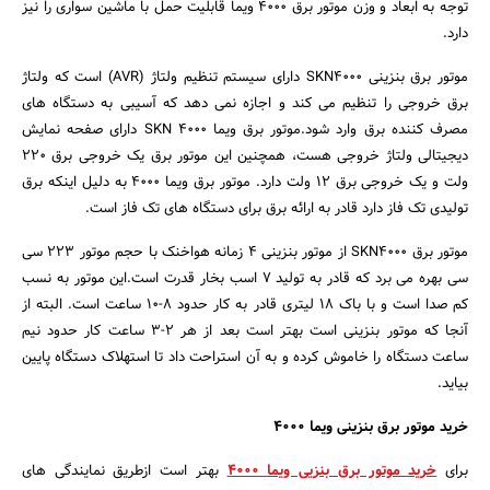
توجه به ابعاد و وزن موتور برق 4000 ویما قابلیت حمل با ماشین سواری را نیز
دارد.
موتور برق بنزینی SKN4000 دارای سیستم تنظیم ولتاژ (AVR) است که ولتاژ
برق خروجی را تنظیم می کند و اجازه نمی دهد که آسیبی به دستگاه های
مصرف کننده برق وارد شود.موتور برق ویما 4000 SKN دارای صفحه نمایش
دیجیتالی ولتاژ خروجی هست، همچنین این موتور برق یک خروجی برق 220
ولت و یک خروجی برق 12 ولت دارد. موتور برق ویما 4000 به دلیل اینکه برق
تولیدی تک فاز دارد قادر به ارائه برق برای دستگاه های تک فاز است.
موتور برق SKN4000 از موتور بنزینی 4 زمانه هواخنک با حجم موتور 223 سی
سی بهره می برد که قادر به تولید 7 اسب بخار قدرت است.این موتور به نسب
کم صدا است و با باک 18 لیتری قادر به کار حدود 8-10 ساعت است. البته از
آنجا که موتور بنزینی است بهتر است بعد از هر 2-3 ساعت کار حدود نیم
ساعت دستگاه را خاموش کرده و به آن استراحت داد تا استهلاک دستگاه پایین
بیاید.
خرید موتور برق بنزینی ویما 4000
برای
خرید موتور برق بنزیی ویما 4000
بهتر است ازطریق نمایندگی های