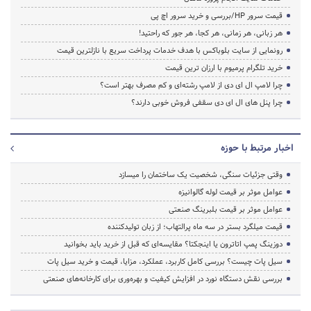
قیمت سرور HP/بررسی و خرید سرور اچ پی
هر زبانی، هر زمانی، هر کجا، هر جور که راحتید!
رونمایی از سایت بلوباکس با هدف خدمات پرداخت سریع با نازلترین قیمت
خرید تلگرام پرمیوم با ارزان ترین قیمت
چرا لامپ ال ای دی از لامپ رشته‌ای و کم مصرف بهتر است؟
چرا پنل های ال ای دی سقفی فروش خوبی دارند؟
اخبار مرتبط با حوزه
وقتی جزئیات سنگی، شخصیت یک ساختمان را میسازد
عوامل موثر بر قیمت لوله گالوانیزه
عوامل موثر بر قیمت بلبرینگ صنعتی
قیمت میلگرد بستر در سه ماه پرالتهاب؛ از زبان تولیدکننده
دوزینگ پمپ اتاترون یا اینجکتا؟ مقایسه‌ای که قبل از خرید باید بخوانید
سیل پات چیست؟ بررسی کامل کاربرد، عملکرد، مزایا، قیمت و خرید سیل پات
بررسی نقش دستگاه نورد در افزایش کیفیت و بهره‌وری برای کارخانه‌های صنعتی