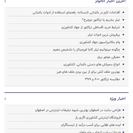
آخرین اخبار آکاتولز
اقدامات لازم در باغبانی تابستانه: راهنمای استفاده از ادوات باغبانی
تیلر بخریم یا تراکتور دوچرخ؟
شرایط خرید اقساطی تراکتور از جهاد کشاورزی
پرفروش ترین ادوات تیلر
وام مکانیزاسیون جهاد کشاورزی
چگونه میتوانیم تیلر کاما اورجینال را تشخیص دهیم
معرفی موتور برق
انواع سمپاش های دستی باغبانی، کشاورزی
بهترین علف کش برای از بین بردن علف های هرز
مقایسه تراکتور 800 و 399
اخبار ویژه
طراحی سایت در اصفهان بهترین شیوه تبلیغات اینترنتی در اصفهان
فروشگاه اینترنتی کشاورزی اگری راز
ایده های طلایی برای کسب درآمد از اینستاگرام
خدمات سایت انجام پروژه ماهان