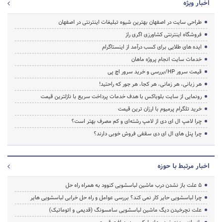
اخبار ویژه
طراحی سایت در اصفهان بهترین شیوه تبلیغات اینترنتی در اصفهان
فروشگاه اینترنتی کشاورزی اگری راز
ایده های طلایی برای کسب درآمد از اینستاگرام
خدمات سایت انجام پروژه ماهان
قیمت سرور HP/بررسی و خرید سرور اچ پی
هر زبانی، هر زمانی، هر کجا، هر جور که راحتید!
رونمایی از سایت بلوباکس با هدف خدمات پرداخت سریع با نازلترین قیمت
خرید تلگرام پرمیوم با ارزان ترین قیمت
چرا لامپ ال ای دی از لامپ رشته‌ای و کم مصرف بهتر است؟
چرا پنل های ال ای دی سقفی فروش خوبی دارند؟
اخبار مرتبط با حوزه
5 علت باز نشدن درب ماشین لباسشویی کنوود به همراه راه حل
چرا لباسشویی حایر کار نمی کند؟ بررسی عوامل و راه حل خرابی لباسشویی هایر
علت نچرخیدن دیگ ماشین لباسشویی سامسونگ (قدیمی و اتوماتیک)