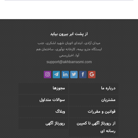
از پشت ابر بیرون بیاید
میدان آزادی، ابتدای اتوبان شهید لشکری، جنب
ایستگاه مترو بیمه، کارخانه نوآوری، ساختمان هم
آوا، اخباررسمی
support@akhbarrasmi.com
درباره ما
مجوزها
مشتریان
سوالات متداول
قوانین و مقررات
وبلاگ
از رپورتاژ آگهی تا کمپین
رپورتاژ آگهی
رسانه ای