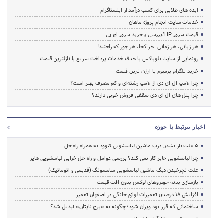
ایده های طلایی برای کسب درآمد از اینستاگرام
خدمات سایت انجام پروژه ماهان
قیمت سرور HP/بررسی و خرید سرور اچ پی
هر زبانی، هر زمانی، هر کجا، هر جور که راحتید!
رونمایی از سایت بلوباکس با هدف خدمات پرداخت سریع با نازلترین قیمت
خرید تلگرام پرمیوم با ارزان ترین قیمت
چرا لامپ ال ای دی از لامپ رشته‌ای و کم مصرف بهتر است؟
چرا پنل های ال ای دی سقفی فروش خوبی دارند؟
اخبار مرتبط با حوزه
5 علت باز نشدن درب ماشین لباسشویی کنوود به همراه راه حل
چرا لباسشویی حایر کار نمی کند؟ بررسی عوامل و راه حل خرابی لباسشویی هایر
علت نچرخیدن دیگ ماشین لباسشویی سامسونگ (قدیمی و اتوماتیک)
بازسازی بدنه خودروهای لوکس بدون افت قیمت
افزایش ۱۸ درصدی تعمیرات لوازم خانگی در اصفهان تعمیر
ساختمانی که قرار بود ویران شود؛ چگونه به «برج تایتان» تبدیل شد؟