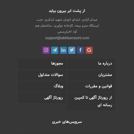
از پشت ابر بیرون بیاید
میدان آزادی، ابتدای اتوبان شهید لشکری، جنب
ایستگاه مترو بیمه، کارخانه نوآوری، ساختمان هم
آوا، اخباررسمی
support@akhbarrasmi.com
درباره ما
مجوزها
مشتریان
سوالات متداول
قوانین و مقررات
وبلاگ
از رپورتاژ آگهی تا کمپین
رپورتاژ آگهی
رسانه ای
سرویس‌های خبری