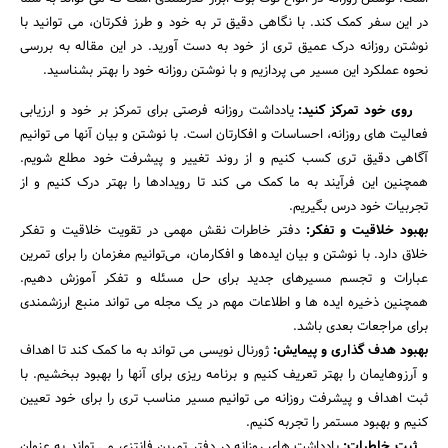
در این سفر کمک کند. با نگاهی دقیق تر به خود و طرز فکرتان، می توانید با
نوشتن روزانه درک عمیق تری از خود به دست آورید. در این مقاله به بررسی
نحوه عملکرد این مسیر می پردازیم و با نوشتن روزانه خود را بهتر بشناسید.
روی خود تمرکز کنید:
یادداشت روزانه فرصتی برای تمرکز بر خود و ارزیابی
فعالیت های روزانه، احساسات و افکارتان است. با نوشتن و بیان آنها می توانیم
آگاهی دقیق تری کسب کنیم و از روند تغییر و پیشرفت خود مطلع شویم.
همچنین این فرآیند به ما کمک می کند تا رویدادها را بهتر درک کنیم و از
تجربیات خود درس بگیریم.
بهبود خلاقیت و تفکر:
دفتر خاطرات نقش مهمی در تقویت خلاقیت و تفکر
خلاق دارد. با نوشتن و بیان ایده‌ها و افکارمان، می‌توانیم مغزمان را برای تمرین
عبارات و تجسم مسیرهای جدید برای حل مسئله و تفکر آموزش دهیم.
همچنین ذخیره ایده ها و اطلاعات مهم در یک مجله می تواند منبع ارزشمندی
برای مراجعات بعدی باشد.
بهبود هدف گذاری و پیمایش:
ژورنال نویسی می تواند به ما کمک کند تا اهداف
و آرزوهایمان را بهتر تعریف کنیم و برنامه ریزی برای آنها را بهبود ببخشیم. با
ثبت اهداف و پیشرفت روزانه می توانیم مسیر مناسب تری را برای خود تعیین
کنیم و بهبود مستمر را تجربه کنیم.
ثبت خاطرات:
یادداشت های روزانه در دفتر تمرین فانتزی می تواند به عنوان