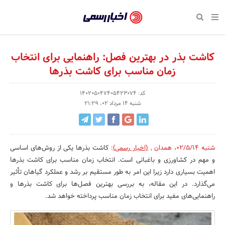
بازگشت
بازگشت
بازگشت
بازگشت
بازگشت
بازگشت
بازگشت
اخبار
رسمی
صفحه نخست پایگاه خبری
صفحه نخست ورزش
صفحه نخست رویداد
صفحه نخست فرهنگی
صفحه نخست اقتصادی
صفحه نخست اجتماعی
صفحه نخست سبک زندگی
-
کاشت بذر در بهترین فصل: راهنمایی برای انتخاب
اقتصادی
رسانه‌ها
تجارت و بازار
علم و آموزش
تازه‌های ورزش
حراج و تخفیف
سلامت و زیبایی
اخبار
زمان مناسب برای کاشت بذرها
اجتماعی
نشریات و کتاب
بهداشت و درمان
مکان‌های ورزشی
کارآفرینی و استارتاپ
روانشناسی و موفقیت
جشنواره، نمایشگاه و هما
تایید
کد: 140205047405423074
شده
فرهنگی
مد و لباس
سینما و تئاتر
شهر و جامعه
تجهیزات ورزشی
مسابقه و فراخوان
نفت، انرژی و صنایع وابسته
شنبه 14 مرداد 02، 21:29
شرکت‌ها،
ورزش
موسیقی
باشگاه‌ها
حقوقی و قانون
سرگرمی و تفریح
تجارت الکترونیک و فناوری 
سازمان‌ها
سبک زندگی
صنعت و تولید
هنرهای تجسمی
دکوراسیون و منزل
گردشگری و میراث فرهنگی
شنبه 02/5/14
،
همدان
,
(اخبار رسمی)
:
کاشت بذرها یکی از روش‌های اساسی
و
و مهم در کشاورزی و باغبانی است. انتخاب زمان مناسب برای کاشت بذرها
روابط
رویداد
صنایع دستی
محیط زیست
کسب و کار و خرده فروشی
اهمیت بسیاری دارد زیرا این امر به طور مستقیم بر رشد و عملکرد گیاهان تأثیر
می‌گذارد. در این مقاله، به بررسی بهترین فصل‌ها برای کاشت بذرها و
عمومی‌ها
تبلیغات و روابط عمومی
صنایع غذایی و کشاورزی
راهنمایی‌های مفید برای انتخاب زمان مناسب پرداخته خواهد شد.
کار و استخدام