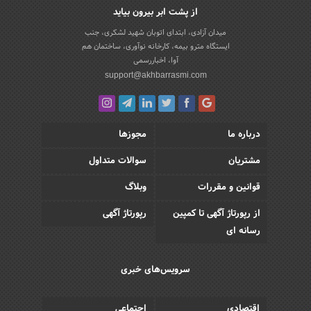
از پشت ابر بیرون بیاید
میدان آزادی، ابتدای اتوبان شهید لشکری، جنب
ایستگاه مترو بیمه، کارخانه نوآوری، ساختمان هم
آوا، اخباررسمی
support@akhbarrasmi.com
درباره ما
مجوزها
مشتریان
سوالات متداول
قوانین و مقررات
وبلاگ
از رپورتاژ آگهی تا کمپین
رپورتاژ آگهی
رسانه ای
سرویس‌های خبری
اقتصادی
اجتماعی