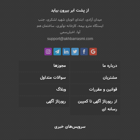
از پشت ابر بیرون بیاید
میدان آزادی، ابتدای اتوبان شهید لشکری، جنب
ایستگاه مترو بیمه، کارخانه نوآوری، ساختمان هم
آوا، اخباررسمی
support@akhbarrasmi.com
درباره ما
مجوزها
مشتریان
سوالات متداول
قوانین و مقررات
وبلاگ
از رپورتاژ آگهی تا کمپین
رپورتاژ آگهی
رسانه ای
سرویس‌های خبری