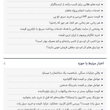
ایده های طلایی برای کسب درآمد از اینستاگرام
خدمات سایت انجام پروژه ماهان
قیمت سرور HP/بررسی و خرید سرور اچ پی
هر زبانی، هر زمانی، هر کجا، هر جور که راحتید!
رونمایی از سایت بلوباکس با هدف خدمات پرداخت سریع با نازلترین قیمت
خرید تلگرام پرمیوم با ارزان ترین قیمت
چرا لامپ ال ای دی از لامپ رشته‌ای و کم مصرف بهتر است؟
چرا پنل های ال ای دی سقفی فروش خوبی دارند؟
اخبار مرتبط با حوزه
وقتی جزئیات سنگی، شخصیت یک ساختمان را میسازد
عوامل موثر بر قیمت لوله گالوانیزه
عوامل موثر بر قیمت بلبرینگ صنعتی
قیمت میلگرد بستر در سه ماه پرالتهاب؛ از زبان تولیدکننده
دوزینگ پمپ اتاترون یا اینجکتا؟ مقایسه‌ای که قبل از خرید باید بخوانید
سیل پات چیست؟ بررسی کامل کاربرد، عملکرد، مزایا، قیمت و خرید سیل پات
بررسی نقش دستگاه نورد در افزایش کیفیت و بهره‌وری برای کارخانه‌های صنعتی