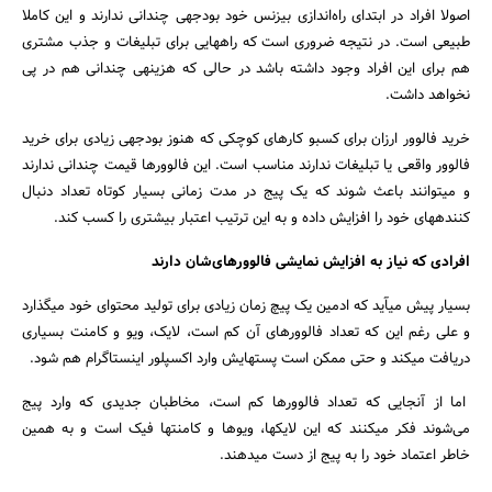
اصولا افراد در ابتدای راه‌اندازی بیزنس خود بودجه‎ی چندانی ندارند و این کاملا
جستجو
طبیعی است. در نتیجه ضروری است که راه‎هایی برای تبلیغات و جذب مشتری
هم برای این افراد وجود داشته باشد در حالی که هزینه‎ی چندانی هم در پی
نخواهد داشت.
خرید فالوور ارزان برای کسب‎و کارهای کوچکی که هنوز بودجه‎ی زیادی برای خرید
فالوور واقعی یا تبلیغات ندارند مناسب است. این فالوورها قیمت چندانی ندارند
و می‎توانند باعث شوند که یک پیج در مدت زمانی بسیار کوتاه تعداد دنبال
کننده‎های خود را افزایش داده و به این ترتیب اعتبار بیشتری را کسب کند.
افرادی که نیاز به افزایش نمایشی فالوورهای‌شان دارند
بسیار پیش می‎آید که ادمین یک پیچ زمان زیادی برای تولید محتوای خود می‎گذارد
و علی رغم این که تعداد فالوورهای آن کم است، لایک، ویو و کامنت بسیاری
دریافت می‎کند و حتی ممکن است پست‎هایش وارد اکسپلور اینستاگرام هم شود.
اما از آنجایی که تعداد فالوورها کم است، مخاطبان جدیدی که وارد پیج
می‌شوند فکر می‎کنند که این لایک‎ها، ویوها و کامنت‎ها فیک است و به همین
خاطر اعتماد خود را به پیج از دست می‎دهند.