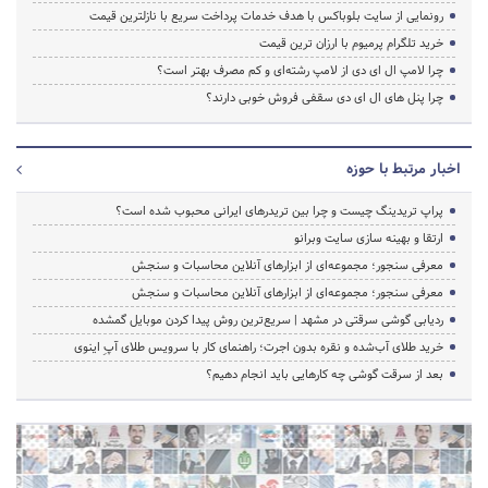
رونمایی از سایت بلوباکس با هدف خدمات پرداخت سریع با نازلترین قیمت
خرید تلگرام پرمیوم با ارزان ترین قیمت
چرا لامپ ال ای دی از لامپ رشته‌ای و کم مصرف بهتر است؟
چرا پنل های ال ای دی سقفی فروش خوبی دارند؟
اخبار مرتبط با حوزه
پراپ تریدینگ چیست و چرا بین تریدرهای ایرانی محبوب شده است؟
ارتقا و بهینه سازی سایت وبرانو
معرفی سنجور؛ مجموعه‌ای از ابزارهای آنلاین محاسبات و سنجش
معرفی سنجور؛ مجموعه‌ای از ابزارهای آنلاین محاسبات و سنجش
ردیابی گوشی سرقتی در مشهد | سریع‌ترین روش پیدا کردن موبایل گمشده
خرید طلای آب‌شده و نقره بدون اجرت؛ راهنمای کار با سرویس طلای آپِ اینوی
بعد از سرقت گوشی چه کارهایی باید انجام دهیم؟