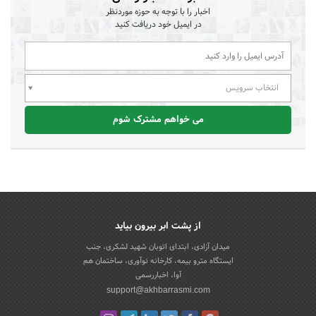
اخبار را با توجه به حوزه موردنظر
در ایمیل خود دریافت کنید
انتخاب سرویس
می خواهم مشترک شوم
از پشت ابر بیرون بیاید
میدان آزادی، ابتدای اتوبان شهید لشکری، جنب
ایستگاه مترو بیمه، کارخانه نوآوری، ساختمان هم
آوا، اخباررسمی
support@akhbarrasmi.com