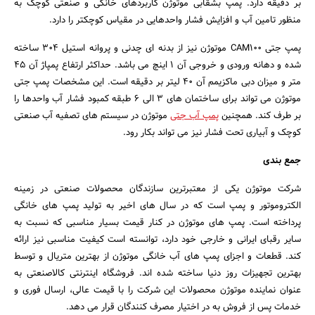
بر دقیقه دارد. پمپ بشقابی موتوژن کاربردهای خانگی و صنعتی کوچک به
منظور تامین آب و افزایش فشار واحدهایی در مقیاس کوچکتر را دارد.
پمپ جتی CAM100 موتوژن نیز از بدنه ای چدنی و پروانه استیل 304 ساخته
شده و دهانه ورودی و خروجی آن 1 اینچ می باشد. حداکثر ارتفاع پمپاژ آن 45
متر و میزان دبی ماکزیمم آن 40 لیتر بر دقیقه است. این مشخصات پمپ جتی
موتوژن می تواند برای ساختمان های 3 الی 6 طبقه کمبود فشار آب واحدها را
بر طرف کند. همچنین
پمپ آب جتی
موتوژن در سیستم های تصفیه آب صنعتی
کوچک و آبیاری تحت فشار نیز می تواند بکار رود.
جمع بندی
شرکت موتوژن یکی از معتبرترین سازندگان محصولات صنعتی در زمینه
الکتروموتور و پمپ است که در سال های اخیر به تولید پمپ های خانگی
پرداخته است. پمپ های موتوژن در کنار قیمت بسیار مناسبی که نسبت به
سایر رقبای ایرانی و خارجی خود دارد، توانسته است کیفیت مناسبی نیز ارائه
کند. قطعات و اجزای پمپ های آب خانگی موتوژن از بهترین متریال و توسط
بهترین تجهیزات روز دنیا ساخته شده اند. فروشگاه اینترنتی کالاصنعتی به
عنوان نماینده موتوژن محصولات این شرکت را با قیمت عالی، ارسال فوری و
خدمات پس از فروش به در اختیار مصرف کنندگان قرار می دهد.