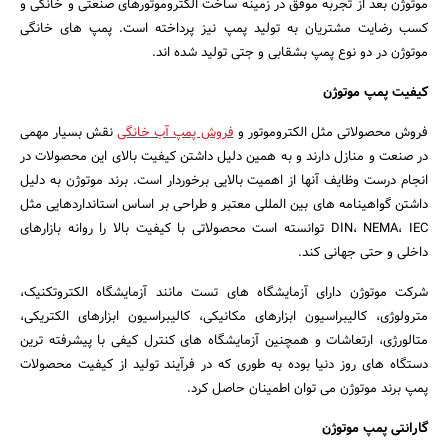
موتوژن بعد از تجربه موفق در زمینه ساخت الکتروموتورهای صنعتی و خانگی و
کسب رضایت مشتریان به تولید پمپ نیز پرداخته است. پمپ های خانگی
موتوژن در دو نوع پمپ بشقابی و جتی تولید شده اند.
کیفیت پمپ موتوژن
فروش محصولاتی مثل الکتروموتور و
فروش پمپ آب خانگی
نقش بسیار مهمی
در صنعت و منازل دارند و به همین دلیل داشتن کیفیت بالای این محصولات در
انجام درست وظایف آنها از اهمیت بالایی برخوردار است. برند موتوژن به دلیل
داشتن گواهینامه های بین المللی معتبر و طراحی بر اساس استانداردهایی مثل
DIN، NEMA، IEC توانسته است محصولاتی با کیفیت بالا را روانه بازارهای
داخلی و حتی جهانی کند.
جستجو
شرکت موتوژن دارای آزمایشگاه های تست مانند آزمایشگاه الکتروتکنیک،
مترولوژی، کالیبراسیون ابزارهای مکانیکی، کالیبراسیون ابزارهای الکتریکی،
متالورژی، ارتعاشات و همچنین آزمایشگاه های کنترل کیفی با پیشرفته ترین
دستگاه های روز دنیا بوده به طوری که در فرآیند تولید از کیفیت محصولات
پمپ برند موتوژن می توان اطمینان حاصل کرد.
گارانتی پمپ موتوژن