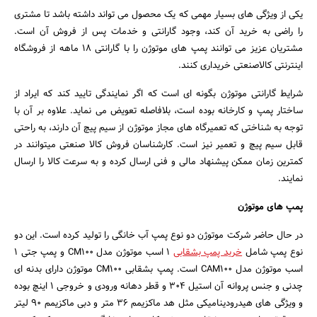
یکی از ویژگی های بسیار مهمی که یک محصول می تواند داشته باشد تا مشتری
را راضی به خرید آن کند، وجود گارانتی و خدمات پس از فروش آن است.
مشتریان عزیز می توانند پمپ های موتوژن را با گارانتی 18 ماهه از فروشگاه
اینترنتی کالاصنعتی خریداری کنند.
شرایط گارانتی موتوژن بگونه ای است که اگر نمایندگی تایید کند که ایراد از
ساختار پمپ و کارخانه بوده است، بلافاصله تعویض می نماید. علاوه بر آن با
توجه به شناختی که تعمیرگاه های مجاز موتوژن از سیم پیچ آن دارند، به راحتی
قابل سیم پیچ و تعمیر نیز است. کارشناسان فروش کالا صنعتی میتوانند در
کمترین زمان ممکن پیشنهاد مالی و فنی ارسال کرده و به سرعت کالا را ارسال
نمایند.
پمپ های موتوژن
در حال حاضر شرکت موتوژن دو نوع پمپ آب خانگی را تولید کرده است. این دو
نوع پمپ شامل
خرید پمپ بشقابی
1 اسب موتوژن مدل CM100 و پمپ جتی 1
اسب موتوژن مدل CAM100 است. پمپ بشقابی CM100 موتوژن دارای بدنه ای
چدنی و جنس پروانه آن استیل 304 و قطر دهانه ورودی و خروجی 1 اینچ بوده
و ویژگی های هیدرودینامیکی مثل هد ماکزیمم 36 متر و دبی ماکزیمم 90 لیتر