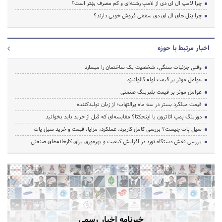
چرا لامپ ال ای دی از لامپ رشته‌ای و کم مصرف بهتر است؟
چرا پنل های ال ای دی سقفی فروش خوبی دارند؟
اخبار مرتبط با حوزه
وقتی جزئیات سنگی، شخصیت یک ساختمان را میسازد
عوامل موثر بر قیمت لوله گالوانیزه
عوامل موثر بر قیمت بلبرینگ صنعتی
قیمت میلگرد بستر در سه ماه پرالتهاب؛ از زبان تولیدکننده
دوزینگ پمپ اتاترون یا اینجکتا؟ مقایسه‌ای که قبل از خرید باید بخوانید
سیل پات چیست؟ بررسی کامل کاربرد، عملکرد، مزایا، قیمت و خرید سیل پات
بررسی نقش دستگاه نورد در افزایش کیفیت و بهره‌وری برای کارخانه‌های صنعتی
خبرنامه اخبار رسمی