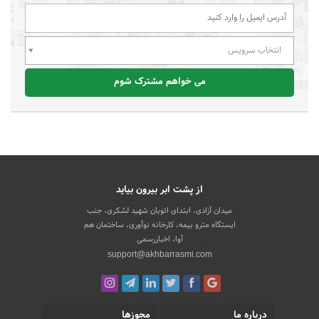
انتخاب سرویس
می خواهم مشترک شوم
از پشت ابر بیرون بیاید
میدان آزادی، ابتدای اتوبان شهید لشکری، جنب
ایستگاه مترو بیمه، کارخانه نوآوری، ساختمان هم
آوا، اخباررسمی
support@akhbarrasmi.com
درباره ما
مجوزها