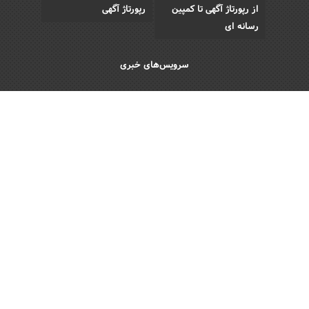
از رپورتاژ آگهی تا کمپین
رپورتاژ آگهی
رسانه ای
سرویس‌های خبری
اقتصادی
اجتماعی
فرهنگی
ورزش
سبک زندگی
رویداد
Copyright © 2013 - 2026 Akhbar Rasmi
All Rights Reserved