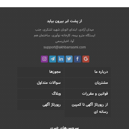
از پشت ابر بیرون بیاید
میدان آزادی، ابتدای اتوبان شهید لشکری، جنب
ایستگاه مترو بیمه، کارخانه نوآوری، ساختمان هم
آوا، اخباررسمی
support@akhbarrasmi.com
درباره ما
مجوزها
مشتریان
سوالات متداول
قوانین و مقررات
وبلاگ
از رپورتاژ آگهی تا کمپین
رپورتاژ آگهی
رسانه ای
سرویس‌های خبری