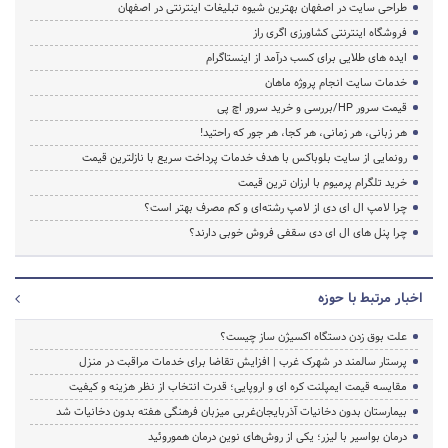
طراحی سایت در اصفهان بهترین شیوه تبلیغات اینترنتی در اصفهان
فروشگاه اینترنتی کشاورزی اگری راز
ایده های طلایی برای کسب درآمد از اینستاگرام
خدمات سایت انجام پروژه ماهان
قیمت سرور HP/بررسی و خرید سرور اچ پی
هر زبانی، هر زمانی، هر کجا، هر جور که راحتید!
رونمایی از سایت بلوباکس با هدف خدمات پرداخت سریع با نازلترین قیمت
خرید تلگرام پرمیوم با ارزان ترین قیمت
چرا لامپ ال ای دی از لامپ رشته‌ای و کم مصرف بهتر است؟
چرا پنل های ال ای دی سقفی فروش خوبی دارند؟
اخبار مرتبط با حوزه
علت بوق زدن دستگاه اکسیژن ساز چیست؟
پرستار سالمند در شهرک غرب | افزایش تقاضا برای خدمات مراقبت در منزل
مقایسه قیمت ایمپلنت کره ای و اروپایی؛ قدرت انتخاب از نظر هزینه و کیفیت
بیمارستان بدون دخانیات آذربایجان‌غربی میزبان فرهنگی هفته بدون دخانیات شد
درمان بواسیر با لیزر؛ یکی از روش‌های نوین درمان هموروئید