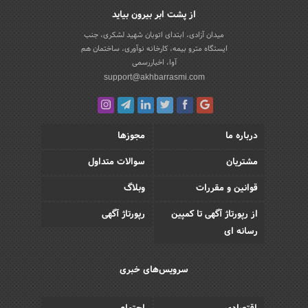
از پشت ابر بیرون بیاید
میدان آزادی، ابتدای اتوبان شهید لشکری، جنب
ایستگاه مترو بیمه، کارخانه نوآوری، ساختمان هم
آوا، اخباررسمی
support@akhbarrasmi.com
درباره ما
مجوزها
مشتریان
سوالات متداول
قوانین و مقررات
وبلاگ
از رپورتاژ آگهی تا کمپین
رپورتاژ آگهی
رسانه ای
سرویس‌های خبری