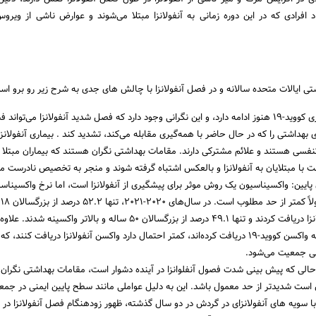
افرادی که در این دوره زمانی به آنفولانزا مبتلا می‌شوند و عوارض ناشی از ویروس
ی ایالات متحده سالانه و در فصل آنفولانزا با چالش های جدی به شرح زیر رو برو اس
کووید-19: همه‌گیری کووید-19 هنوز ادامه دارد، و این نگرانی وجود دارد که فصل شدید آنفولانزا می‌تواند
هداشتی را که در حال حاضر با همه‌گیری مقابله می‌کند، تشدید کند . بیماری آنفولانزا
تنفسی هستند و علائم مشترکی دارند. مقامات بهداشتی نگران هستند که بیماران مبتلا 
ایین: واکسیناسیون یک روش موثر برای پیشگیری از آنفولانزا است، اما نرخ واکسیناسی
ساله واکسن آنفولانزا دریافت کردند و تنها 49.1 درصد از بزرگسالان 50 ساله و بالاتر واکسینه ش
بسیاری از افرادی که واکسن کووید-19 دریافت کرده‌اند، کمتر احتمال دارد واکسن آنفولانزا دریافت کنند
نی جمعیت می‌شود.
الی که پیش بینی شدت فصول آنفلوانزا در آینده دشوار است، مقامات بهداشتی نگران
ست شدیدتر از حد معمول باشد. این به دلیل عواملی مانند سطح پایین ایمنی در جمع
ا سویه های آنفولانزای در گردش در دو سال گذشته، ظهور زودهنگام فصل آنفولانزا در ن