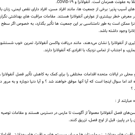
به عفونت همزمان است. آنفولانزا و COVID-19.
ی آسیب پذیر: برخی از جمعیت ها، مانند افراد مسن، افراد دارای نقص ایمنی، زنان بارد
ر معرض خطر بیشتری از عوارض آنفولانزا هستند. مقامات مراقبت های بهداشتی نگرا
نزا ممکن است به طور نامتناسبی بر این جمعیت ها تأثیر بگذارد، به خصوص اگر سطح با
نزا وجود داشته باشد.
ی از آنفولانزا را نشان می‌دهند، مانند دریافت واکسن آنفولانزا، تمرین خوب شستشو
ری، و اجتناب از تماس نزدیک با افرادی که آنفولانزا دارند.
 محلی در ایالات متحده اقدامات مختلفی را برای کمک به کاهش تأثیر فصل آنفولانزا
اند اما سوال اینجا است که آیا آنها موفق خواهند شد ؟ و آیا دنیا دوباره و به مرور د
 ؟
عبارتند از :
ن‌های فصل آنفولانزا معمولاً از آگوست تا مارس در دسترس هستند و مقامات توصیه م
را در پاییز، قبل از اوج فصل، تزریق کنند.
قبت های بهداشتی: بیمارستان ها و سایر سیستم های مراقبت های بهداشتی اقداماتی 