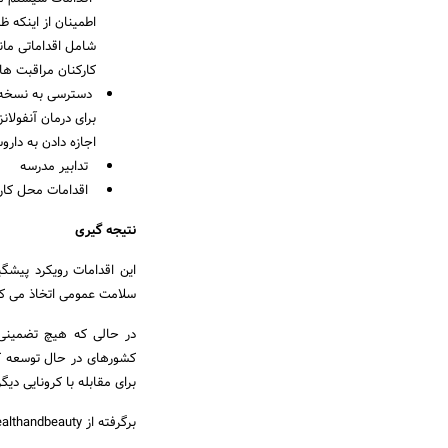
اطمینان از اینکه ظر
شامل اقداماتی مان
کارکنان مراقبت ها
دسترسی به نسخه: ب
برای درمان آنفولا
اجازه دادن به دارو
تدابیر مدرسه
اقدامات محل کار
نتیجه گیری
این اقدامات رویکرد پیشگی
سلامت عمومی اتخاذ می کن
در حالی که هیچ تضمینی و
کشورهای در حال توسعه که
برای مقابله با کرونایی دی
برگرفته از drhealthandbeauty