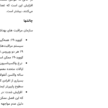
افزایش این است که تعداد 
می‌کنند، بیشتر است.
چالشها
سازمان مراقبت های بهداشت
سیستم مراقبت‌های ب
19 هر دو ویروس 
کووید-19 ممکن است با مبتلایان به آنفولانزا و بالعکس اشتباه گرفته شوند و منجر به تخصیص نادرست منابع شود.
نرخ واکسیناسیون پ
سطوح پایین‌تر ایم
افزایش شدت: در ح
که این فصل ممکن ا
دلیل عدم مواجهه ب