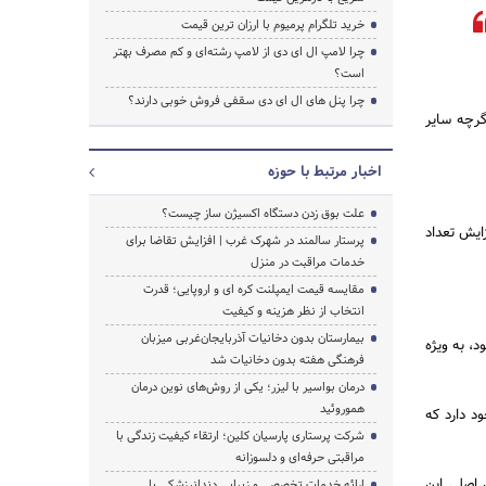
خرید تلگرام پرمیوم با ارزان ترین قیمت
چرا لامپ ال ای دی از لامپ رشته‌ای و کم مصرف بهتر
است؟
چرا پنل های ال ای دی سقفی فروش خوبی دارند؟
ی A(H1N1) و آنفولانزای A(H3N2), هستند . اگرچه سایر
اخبار مرتبط با حوزه
علت بوق زدن دستگاه اکسیژن ساز چیست؟
ایش تعداد
پرستار سالمند در شهرک غرب | افزایش تقاضا برای
خدمات مراقبت در منزل
مقایسه قیمت ایمپلنت کره ای و اروپایی؛ قدرت
انتخاب از نظر هزینه و کیفیت
بیمارستان بدون دخانیات آذربایجان‌غربی میزبان
 یا مرگ شود، به ویژه
فرهنگی هفته بدون دخانیات شد
درمان بواسیر با لیزر؛ یکی از روش‌های نوین درمان
هموروئید
 ناشی از آنفولانزا وجود دارد که
شرکت پرستاری پارسیان کلین؛ ارتقاء کیفیت زندگی با
مراقبتی حرفه‌ای و دلسوزانه
 اصلی این
ارائه خدمات تخصصی و زیبایی دندانپزشکی با