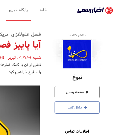
اخبار
خانه
پایگاه خبری
رسمی
-
فصل آنفولانزای امریکا
منتشر کننده:
اخبار
آیا پاییز 
تایید
شنبه 02/7/01
،
تبریز
,
(اخ
شده
ناشی از آن با کمک آمارهای
شرکت‌ها،
را مطرح خواهیم کرد.
نبوغ
سازمان‌ها
و
صفحه رسمی
روابط
دنبال کنید
عمومی‌ها
اطلاعات تماس