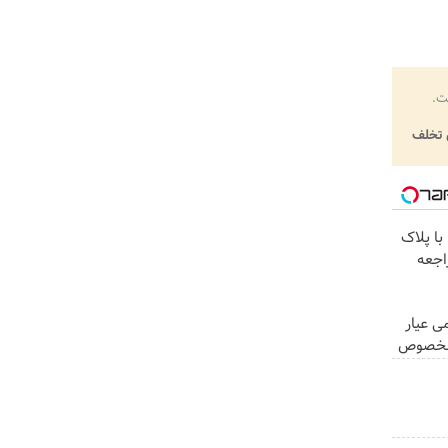
ت.
تخلف
با پلاک
اجعه
زیوتو ۰.۵ گرمی عیار