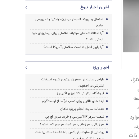
آخرین اخبار نبوغ
احتمال رد پیوند قلب در بیماران دیابتی: یک بررسی
جامع
آیا اختلالات دهان میتواند علامتی برای بیماریهای خود
ایمنی باشد؟
آیا پاییز فصل شکست سلامتی آمریکا است؟
اخبار ویژه
زا،
طراحی سایت در اصفهان بهترین شیوه تبلیغات
اینترنتی در اصفهان
فروشگاه اینترنتی کشاورزی اگری راز
عه
ایده های طلایی برای کسب درآمد از اینستاگرام
خدمات سایت انجام پروژه ماهان
وارد
قیمت سرور HP/بررسی و خرید سرور اچ پی
هر زبانی، هر زمانی، هر کجا، هر جور که راحتید!
د،
جستجو
رونمایی از سایت بلوباکس با هدف خدمات پرداخت
 ذات
سریع با نازلترین قیمت