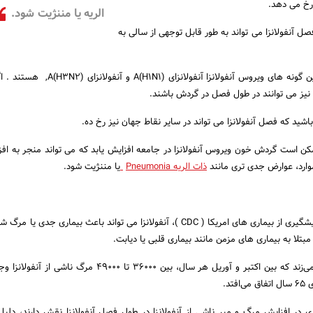
رخ می دهد.
الریه یا مننژیت شود.
ل آنفولانزا می تواند به طور قابل توجهی از سالی به
در نیمکره شمالی، رایج ترین گونه های ویروس آنفولانزا آنفولانزا
ا نیز می توانند در طول فصل در گردش باشند.
شید که فصل آنفولانزا می تواند در سایر نقاط جهان نیز رخ ده.
کن است گردش خون ویروس آنفولانزا در جامعه افزایش یابد که می تواند منجر به افز
 موارد، عوارض جدی تری مانند
ذات الریه
Pneumonia
یا مننژیت شود.
به گزارش مراکز کنترل و پیشگیری از بیماری های امریکا ( CDC )، آنفولانزا می تواند باعث بیماری جدی
مبتلا به بیماری های مزمن مانند بیماری قلبی یا دیابت.
در حقیقت، CDC تخمین می‌زند که بین اکتبر و آوریل هر سال، بین 36000 تا 49000 مرگ
تد.
 در افزایش مرگ و میر ناشی از آنفولانزا در طول فصل آنفولانزا نقش دارند، دلیل