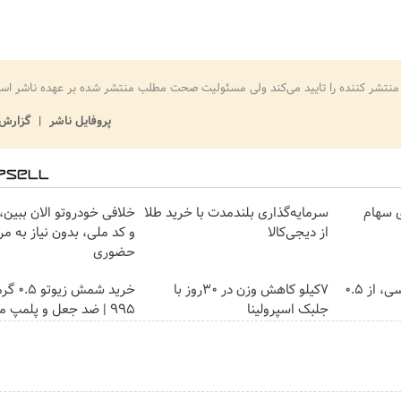
منتشر کننده را تایید می‌کند ولی مسئولیت صحت مطلب منتشر شده بر عهده ناشر اس
پروفایل ناشر
گزارش 
ی سهام
سرمایه‌گذاری بلندمدت با خرید طلا
خلافی خودروتو الان ببین، 
از دیجی‌کالا
و کد ملی، بدون نیاز به مر
حضوری
خرید شمش پلمپ طلاسی، از ۰.۵
7کیلو کاهش وزن در 30روز با
خرید شمش 
جلبک اسپرولینا
۹۹۵ | ضد جعل و پلمپ مخصوص