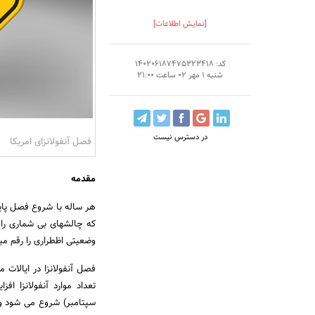
[نمایش اطلاعات]
کد: 140206187475323418
شنبه 1 مهر 02 ساعت 21:00
در دسترس نیست
فصل آنفولانزای امریکا
مقدمه
هر ساله با شروع فصل پای
که چالشهای بی شماری را 
وضعیتی اظطراری را رقم می
فصل آنفولانزا در ایالات 
تعداد موارد آنفولانزا افز
سپتامبر) شروع می شود و ت