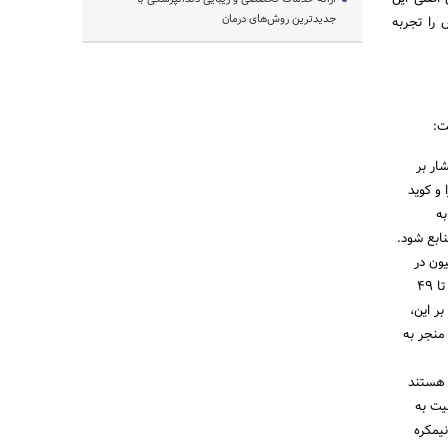
جدیدترین روش‌های درمان
 را تجربه
ت:
 فشار بر
 و کوید
به
ون در
ایالات متحده معمولاً کمتر از حد مطلوب است. در سال‌های 2020-2021، تنها 52.2 درصد از بزرگسالان 18 تا 49
دند. علاوه بر این،
، که منجر به
 هستند
یت به
یمکره