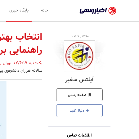
اخبار
خانه
پایگاه خبری
رسمی
-
انتخاب بهت
منتشر کننده:
اخبار
راهنمایی ب
تایید
شده
یک‌شنبه 02/6/19
،
تهران
,
سالانه هزاران دانشجوی بین
شرکت‌ها،
آیلتس سفیر
سازمان‌ها
و
صفحه رسمی
روابط
دنبال کنید
عمومی‌ها
اطلاعات تماس