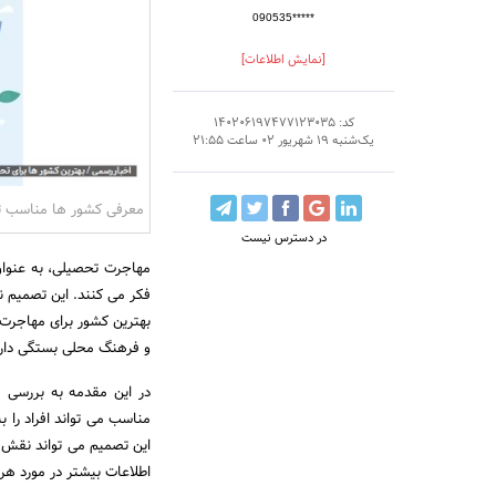
090535*****
[نمایش اطلاعات]
کد: 140206197477123035
یک‌شنبه 19 شهریور 02 ساعت 21:55
معرفی کشور ها مناسب 
در دسترس نیست
مهاجرت تحصیلی، به عنوان
فکر می کنند. این تصمیم نه
بهترین کشور برای مهاجرت
و فرهنگ محلی بستگی دارد
در این مقدمه به بررسی 
مناسب می تواند افراد را
این تصمیم می تواند نقش م
اطلاعات بیشتر در مورد هر