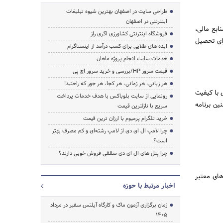
طراحی سایت در اصفهان بهترین شیوه تبلیغات
اینترنتی در اصفهان
ابع مالی،
فروشگاه اینترنتی کشاورزی اگری راز
رای تحصیل
جستجو
ایده های طلایی برای کسب درآمد از اینستاگرام
خدمات سایت انجام پروژه ماهان
قیمت سرور HP/بررسی و خرید سرور اچ پی
هر زبانی، هر زمانی، هر کجا، هر جور که راحتید!
 با کیفیت
رونمایی از سایت بلوباکس با هدف خدمات پرداخت
ین برنامه
سریع با نازلترین قیمت
خرید تلگرام پرمیوم با ارزان ترین قیمت
چرا لامپ ال ای دی از لامپ رشته‌ای و کم مصرف بهتر
است؟
چرا پنل های ال ای دی سقفی فروش خوبی دارند؟
های معتبر
اخبار مرتبط با حوزه
زمان برگزاری آزمون ماک و کارگاه آیلتس سفیر در مرداد
1405