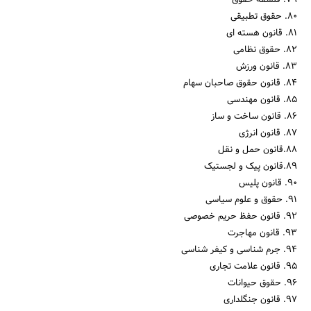
79. فلسفه حقوق
80. حقوق تطبیقی
81. قانون هسته ای
82. حقوق نظامی
83. قانون ورزش
84. قانون حقوق صاحبان سهام
85. قانون مهندسی
86. قانون ساخت و ساز
87. قانون انرژی
88.قانون حمل و نقل
89.قانون پیک و لجستیک
90. قانون پلیس
91. حقوق و علوم سیاسی
92. قانون حفظ حریم خصوصی
93. قانون مهاجرت
94. جرم شناسی و کیفر شناسی
95. قانون علامت تجاری
96. حقوق حیوانات
97. قانون جنگلداری