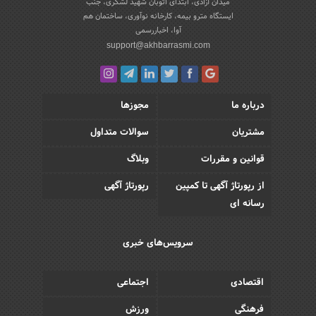
میدان آزادی، ابتدای اتوبان شهید لشکری، جنب
ایستگاه مترو بیمه، کارخانه نوآوری، ساختمان هم
آوا، اخباررسمی
support@akhbarrasmi.com
درباره ما
مجوزها
مشتریان
سوالات متداول
قوانین و مقررات
وبلاگ
از رپورتاژ آگهی تا کمپین
رپورتاژ آگهی
رسانه ای
سرویس‌های خبری
اقتصادی
اجتماعی
فرهنگی
ورزش